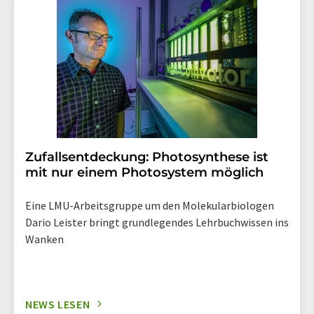
widerruf@lumitos.com
mit Wirkung für die Zukunft
widerrufen. Zudem ist in jeder E-Mail ein Link zur
Abbestellung des entsprechenden Newsletters
enthalten.
Zufallsentdeckung: Photosynthese ist
mit nur einem Photosystem möglich
Eine LMU-Arbeitsgruppe um den Molekularbiologen
Dario Leister bringt grundlegendes Lehrbuchwissen ins
Wanken
NEWS LESEN