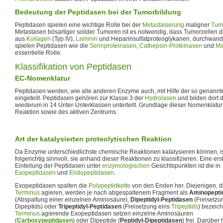
Bedeutung der Peptidasen bei der Tumorbildung
Peptidasen spielen eine wichtige Rolle bei der
Metastasierung
maligner
Tum
Metastasen bösartiger solider Tumoren ist es notwendig, dass Tumorzellen 
aus
Kollagen
(Typ IV),
Laminin
und Heparinsulfatproteoglykanen, durchwand
spielen Peptidasen wie die
Serinproteinasen
,
Cathepsin-Proteinasen
und
Ma
essentielle Rolle.
Klassifikation von Peptidasen
EC-Nomenklatur
Peptidasen werden, wie alle anderen Enzyme auch, mit Hilfe der so genann
eingeteilt. Peptidasen gehören zur Klasse 3 der
Hydrolasen
und bilden dort d
wiederum in 14 Unter-Unterklassen unterteilt. Grundlage dieser Nomenklatur is
Reaktion sowie des aktiven Zentrums.
Art der katalysierten proteolytischen Reaktion
Da Enzyme unterschiedlichste chemische Reaktionen katalysieren können, is
folgerichtig sinnvoll, sie anhand dieser Reaktionen zu klassifizieren. Eine ers
Einteilung der Peptidasen unter
enzymologischen
Gesichtspunkten ist die in
Exopeptidasen
und
Endopeptidasen
.
Exopeptidasen spalten die
Polypeptidkette
von den Enden her. Diejenigen, 
Terminus
agieren, werden je nach abgespaltenem Fragment als
Aminopepti
(Abspaltung einer einzelnen Aminosäure),
Dipeptidyl-Peptidasen
(Freisetzu
Dipeptids) oder
Tripeptidyl-Peptidasen
(Freisetzung eins
Tripeptids
) bezeic
Terminus
agierende Exopeptidasen setzen einzelne Aminosäuren
(
Carboxypeptidasen
) oder Dipeptide (
Peptidyl-Dipeptidasen
) frei. Darüber 