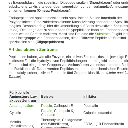
es Exopeptidasen, die spezifisch Dipeptide spalten (
Dipeptidasen
) oder end
substituierte, zyklisierte oder über Isopeptidbindungen verknüpfte Aminosäur
entfernen können (
Omega-Peptidasen
).
Endopeptidasen spalten meist an sehr spezifischen Stellen innerhalb der
Polypeptidkette. Eine zufriedenstellende Klassifizierung anhand der Spezifität 
möglich. Deshalb erfolgt hier die Unterteilung auf Basis des aktiven Zentrums
unten
). Die Länge der zu spaltenden Polypeptidkette kann bei Endopeptidas
einem weiten Bereich variieren. Meist sind Proteine die
Substrate
. Es gibt j
eine Untergruppe von Endopeptidasen, die auf kürzere Peptide als Substrat
spezialisiert sind (
Oligopeptidasen
).
Art des aktiven Zentrums
Peptidasen haben, wie alle Enzyme, ein aktives Zentrum, das die jeweilige R
in diesem Fall die Hydrolyse von Peptidbindungen – ermöglicht. Innerhalb di
Zentren sind einige bzw. Gruppen von Aminosäuren von entscheidender Bed
die Funktionalität. Daher werden Peptidasen anhand der chemischen Bescha
ihrer katalytischen, aktiven Zentren in fünf Gruppen klassifiziert (
siehe nachfo
Tabelle
):
Funktionelle
Aminosäure bzw.
Beispiel
Inhibitor
aktives Zentrum
Asparaginsäure
Pepsin
, Cathepsin E
Pepstatin
Papain
, Cathepsin K,
Cystein
Calpain, Iodacetat
Caspase
Thermolysin, Collagenase
Metallo
(bei Wirbeltieren),
EDTA, 1,10-Phenanthrolin
(Metallkomplex)
Carboxypeptidase A