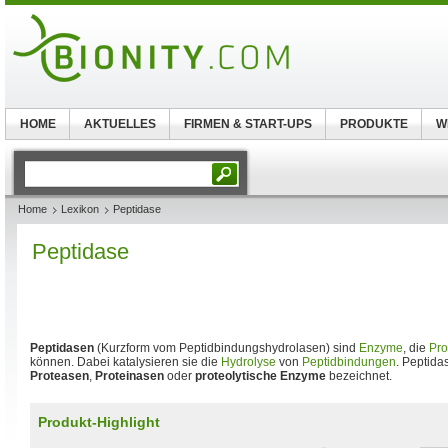
HOME
AKTUELLES
FIRMEN & START-UPS
PRODUKTE
W
Home
Lexikon
Peptidase
Peptidase
Peptidasen
(Kurzform vom Peptidbindungshydrolasen) sind
Enzyme
, die
Pro
können. Dabei katalysieren sie die
Hydrolyse
von
Peptidbindungen
. Peptida
Proteasen
,
Proteinasen
oder
proteolytische Enzyme
bezeichnet.
Produkt-Highlight