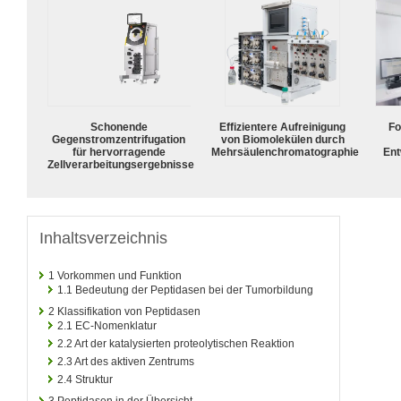
Schonende
Effizientere Aufreinigung
Fo
Gegenstromzentrifugation
von Biomolekülen durch
für hervorragende
Mehrsäulenchromatographie
Ent
Zellverarbeitungsergebnisse
Inhaltsverzeichnis
1
Vorkommen und Funktion
1.1
Bedeutung der Peptidasen bei der Tumorbildung
2
Klassifikation von Peptidasen
2.1
EC-Nomenklatur
2.2
Art der katalysierten proteolytischen Reaktion
2.3
Art des aktiven Zentrums
2.4
Struktur
3
Peptidasen in der Übersicht