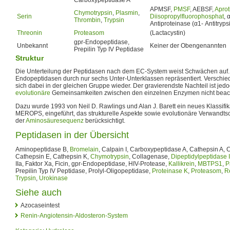
APMSF,
PMSF
, AEBSF,
Aprot
Chymotrypsin
,
Plasmin
,
Serin
Diisopropylfluorophosphat
, 
Thrombin
,
Trypsin
Antiproteinase (α1- Antitryps
Threonin
Proteasom
(Lactacystin)
gpr-Endopeptidase,
Unbekannt
Keiner der Obengenannten
Prepilin Typ IV Peptidase
Struktur
Die Unterteilung der Peptidasen nach dem EC-System weist Schwächen auf.
Endopeptidasen durch nur sechs Unter-Unterklassen repräsentiert. Verschie
sich dabei in der gleichen Gruppe wieder. Der gravierendste Nachteil ist jedoc
evolutionäre
Gemeinsamkeiten zwischen den einzelnen Enzymen nicht beac
Dazu wurde 1993 von Neil D. Rawlings und Alan J. Barett ein neues Klassif
MEROPS, eingeführt, das strukturelle Aspekte sowie evolutionäre Verwandts
der
Aminosäuresequenz
berücksichtigt.
Peptidasen in der Übersicht
Aminopeptidase B,
Bromelain
, Calpain I, Carboxypeptidase A, Cathepsin A, 
Cathepsin E, Cathepsin K,
Chymotrypsin
, Collagenase,
Dipeptidylpeptidase 
IIa, Faktor Xa, Ficin, gpr-Endopeptidase, HIV-Protease,
Kallikrein
,
MBTPS1
,
P
Prepilin Typ IV Peptidase, Prolyl-Oligopeptidase,
Proteinase K
,
Proteasom
,
R
Trypsin
,
Urokinase
Siehe auch
Azocaseintest
Renin-Angiotensin-Aldosteron-System