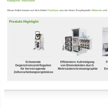
Kategorie
:
Hydrolase
Dieser Artikel basiert auf dem Artikel
Peptidase
aus der freien Enzyklopädie
Wikipedia
und s
Produkt-Highlight
Schonende
Effizientere Aufreinigung
F
Gegenstromzentrifugation
von Biomolekülen durch
für hervorragende
Mehrsäulenchromatographie
En
Zellverarbeitungsergebnisse