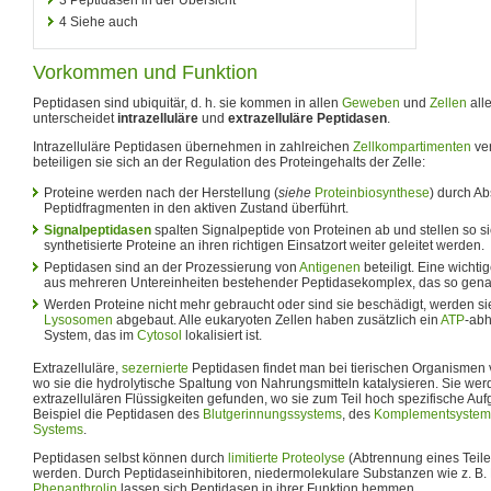
4
Siehe auch
Vorkommen und Funktion
Peptidasen sind ubiquitär, d. h. sie kommen in allen
Geweben
und
Zellen
all
unterscheidet
intrazelluläre
und
extrazelluläre Peptidasen
.
Intrazelluläre Peptidasen übernehmen in zahlreichen
Zellkompartimenten
ver
beteiligen sie sich an der Regulation des Proteingehalts der Zelle:
Proteine werden nach der Herstellung (
siehe
Proteinbiosynthese
) durch A
Peptidfragmenten in den aktiven Zustand überführt.
Signalpeptidasen
spalten Signalpeptide von Proteinen ab und stellen so sic
synthetisierte Proteine an ihren richtigen Einsatzort weiter geleitet werden.
Peptidasen sind an der Prozessierung von
Antigenen
beteiligt. Eine wichtig
aus mehreren Untereinheiten bestehender Peptidasekomplex, das so gen
Werden Proteine nicht mehr gebraucht oder sind sie beschädigt, werden si
Lysosomen
abgebaut. Alle eukaryoten Zellen haben zusätzlich ein
ATP
-ab
System, das im
Cytosol
lokalisiert ist.
Extrazelluläre,
sezernierte
Peptidasen findet man bei tierischen Organismen 
wo sie die hydrolytische Spaltung von Nahrungsmitteln katalysieren. Sie we
extrazellulären Flüssigkeiten gefunden, wo sie zum Teil hoch spezifische 
Beispiel die Peptidasen des
Blutgerinnungssystems
, des
Komplementsystem
Systems
.
Peptidasen selbst können durch
limitierte Proteolyse
(Abtrennung eines Teiles
werden. Durch Peptidaseinhibitoren, niedermolekulare Substanzen wie z. B. 
Phenanthrolin
lassen sich Peptidasen in ihrer Funktion hemmen.