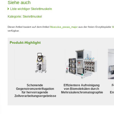
Siehe auch
Liste wichtiger Skelettmuskeln
Kategorie
:
Skelettmuskel
Dieser Artikel basiert auf dem Artikel
Musculus_psoas_major
aus der freien Enzyklopädie
W
verfügbar.
Produkt-Highlight
Schonende
Effizientere Aufreinigung
F
Gegenstromzentrifugation
von Biomolekülen durch
für hervorragende
Mehrsäulenchromatographie
En
Zellverarbeitungsergebnisse