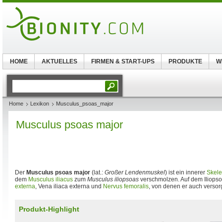
HOME
AKTUELLES
FIRMEN & START-UPS
PRODUKTE
W
Home
Lexikon
Musculus_psoas_major
Musculus psoas major
Der
Musculus psoas major
(lat.:
Großer Lendenmuskel
) ist ein innerer
Skele
dem
Musculus iliacus
zum
Musculus iliopsoas
verschmolzen. Auf dem Iliopso
externa
, Vena iliaca externa und
Nervus femoralis
, von denen er auch versorg
Produkt-Highlight