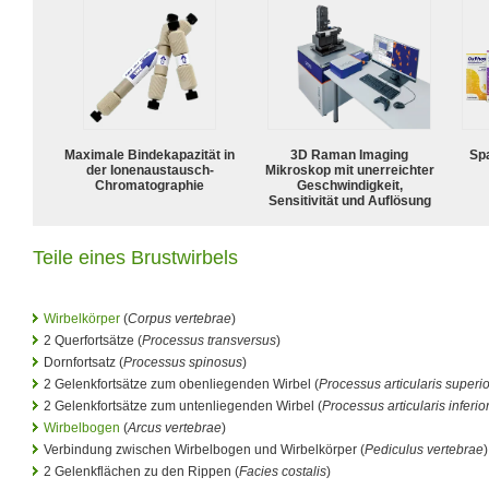
Maximale Bindekapazität in
3D Raman Imaging
Spa
der Ionenaustausch-
Mikroskop mit unerreichter
Chromatographie
Geschwindigkeit,
Sensitivität und Auflösung
Teile eines Brustwirbels
Wirbelkörper
(
Corpus vertebrae
)
2 Querfortsätze (
Processus transversus
)
Dornfortsatz (
Processus spinosus
)
2 Gelenkfortsätze zum obenliegenden Wirbel (
Processus articularis superio
2 Gelenkfortsätze zum untenliegenden Wirbel (
Processus articularis inferio
Wirbelbogen
(
Arcus vertebrae
)
Verbindung zwischen Wirbelbogen und Wirbelkörper (
Pediculus vertebrae
)
2 Gelenkflächen zu den Rippen (
Facies costalis
)