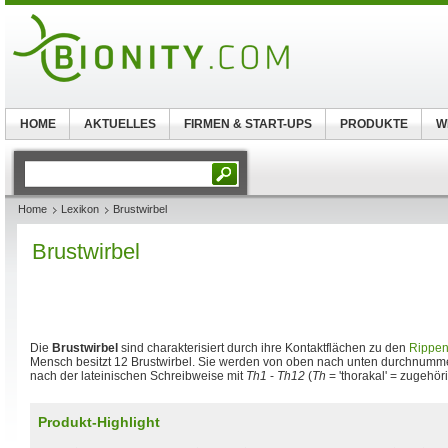
HOME
AKTUELLES
FIRMEN & START-UPS
PRODUKTE
W
Home
Lexikon
Brustwirbel
Brustwirbel
Die
Brustwirbel
sind charakterisiert durch ihre Kontaktflächen zu den
Rippe
Mensch besitzt 12 Brustwirbel. Sie werden von oben nach unten durchnumme
nach der lateinischen Schreibweise mit
Th1
-
Th12
(
Th
= 'thorakal' = zugehö
Produkt-Highlight