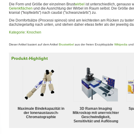
Die Form und Größe der einzelnen Brust
wirbel
ist unterschiedlich, genauso w
Gelenkflächen
und die Ausrichtung der Wirbel im Raum selbst. Die Größe de
kranial ("kopfwärts") nach caudal ("schwanzwärts") zu.
Die Dornfortsätze (Processi spinosi) sind am leichtesten am Rücken zu taste
dachziegelartig nach unten, und stehen daher etwas tiefer als der jeweilig d
Kategorie
:
Knochen
Dieser Artikel basiert auf dem Artikel
Brustwirbel
aus der freien Enzyklopädie
Wikipedia
und 
Produkt-Highlight
Maximale Bindekapazität in
3D Raman Imaging
Spa
der Ionenaustausch-
Mikroskop mit unerreichter
Chromatographie
Geschwindigkeit,
Sensitivität und Auflösung