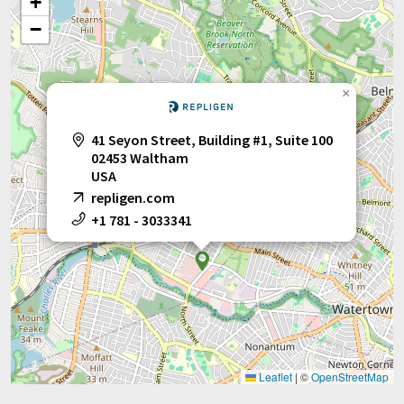
+
−
×
41 Seyon Street, Building #1, Suite 100
02453 Waltham
USA
repligen.com
+1 781 - 3033341
Leaflet
|
©
OpenStreetMap