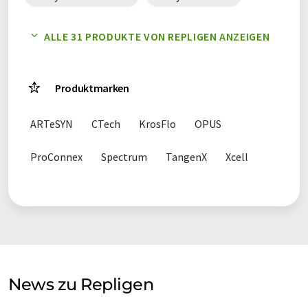
Einwegsysteme
ELISA-Kits
ALLE 31 PRODUKTE VON REPLIGEN ANZEIGEN
Filterplatten
Fittings
Produktmarken
Flachfolienkassetten
Gewebefilter
ARTeSYN
CTech
KrosFlo
OPUS
Harze
Hohlfaserfilter
Laborbedarf
ProConnex
Spectrum
TangenX
Xcell
Liganden
Membranen
Mörser
Säulen
Spektralphotometer
Spektroskopiesysteme
TFDF-Systeme
TFF-Software
TFF-Zubehör
News zu Repligen
Transferröhrchen