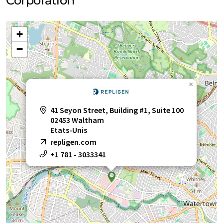
Corporation
plaques filtrantes
+
réactifs de culture cellulaire
récipients
−
résines
résines d'affinité
raccords
×
spectrophotomètres
41 Seyon Street, Building #1, Suite 100
systèmes de chromatographie
02453 Waltham
Etats-Unis
systèmes de filtration tangentielle dynamique
repligen.com
+1 781 - 3033341
systèmes de spectroscopie
systèmes jetables
tubes de transfert