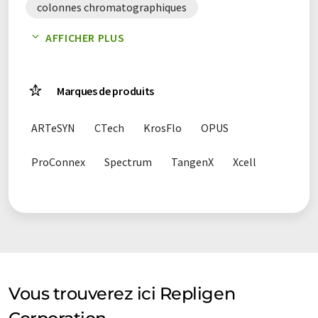
colonnes chromatographiques
AFFICHER PLUS
colonnes de chromatographie pré-emballées
colonnes préemballées
Marques de produits
consommables chirurgicaux
ARTeSYN
CTech
KrosFlo
OPUS
facteurs de croissance
ProConnex
Spectrum
TangenX
Xcell
filtres à fibres creuses
filtres en tissu
kits ELISA
ligands
logiciel de filtration tangentielle dynamique
matériel de laboratoire
membranes
Vous trouverez ici Repligen
membranes de dialyse
mortiers