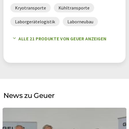
Kryotransporte
Kühltransporte
Laborgerätelogistik
Laborneubau
Laborplanung
Labortiertransporte
ALLE 21 PRODUKTE VON GEUER ANZEIGEN
Laborumzüge
Lebendtransporte
Schwerlasttransporte
Spezialtransporte
Spezialverpackungen
Transport
Umzugsconsulting
Umzugsplanung
News zu Geuer
Unternehmensumzüge