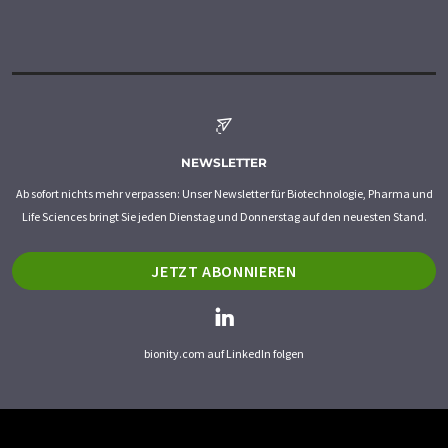
NEWSLETTER
Ab sofort nichts mehr verpassen: Unser Newsletter für Biotechnologie, Pharma und
Life Sciences bringt Sie jeden Dienstag und Donnerstag auf den neuesten Stand.
JETZT ABONNIEREN
bionity.com auf LinkedIn folgen