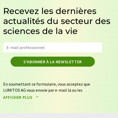
Recevez les dernières
actualités du secteur des
sciences de la vie
S'ABONNER À LA NEWSLETTER
En soumettant ce formulaire, vous acceptez que
LUMITOS AG vous envoie par e-mail la ou les
newsletters sélectionnées ci-dessus. Vos données ne
AFFICHER PLUS
seront pas transmises à des tiers. Vos données seront
stockées et traitées conformément à nos
règles de
protection des données
. LUMITOS peut vous contacter