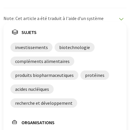
Note: Cet article a été traduit à l'aide d'un système
informatique sans intervention humaine. LUMITOS
propose ces traductions automatiques pour présenter
SUJETS
un plus large éventail d'actualités. Comme cet article a
été traduit avec traduction automatique, il est possible
investissements
biotechnologie
qu'il contienne des erreurs de vocabulaire, de syntaxe ou
de grammaire. L'article original dans Anglais peut être
compléments alimentaires
trouvé
ici
.
produits biopharmaceutiques
protéines
acides nucléiques
recherche et développement
ORGANISATIONS