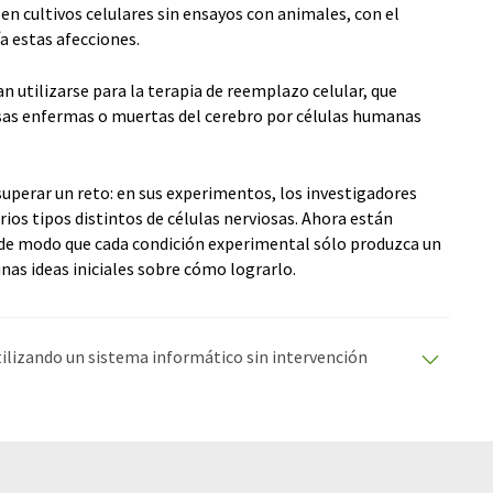
n cultivos celulares sin ensayos con animales, con el
a estas afecciones.
an utilizarse para la terapia de reemplazo celular, que
iosas enfermas o muertas del cerebro por células humanas
superar un reto: en sus experimentos, los investigadores
os tipos distintos de células nerviosas. Ahora están
de modo que cada condición experimental sólo produzca un
unas ideas iniciales sobre cómo lograrlo.
utilizando un sistema informático sin intervención
ciones automáticas para presentar una gama más
 este artículo ha sido traducido con traducción
rores de vocabulario, sintaxis o gramática. El artículo
quí
.