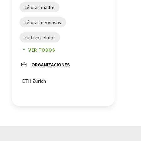
células madre
células nerviosas
cultivo celular
VER TODOS
modelos de cultivo celular
ORGANIZACIONES
neuronas
ingeniería genética
ETH Zürich
enfermedades neurológicas
investigación de principios activos