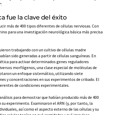
".
a fue la clave del éxito
cir más de 400 tipos diferentes de células nerviosas. Con
camino para una investigación neurológica básica más precisa
uieron trabajando con un cultivo de células madre
bían sido generadas a partir de células sanguíneas. En
enética para activar determinados genes reguladores
diversos morfógenos, una clase especial de moléculas de
optaron un enfoque sistemático, utilizando siete
es y concentraciones en sus experimentos de cribado. El
ferentes de condiciones experimentales.
 análisis para demostrar que habían producido más de 400
en su experimento. Examinaron el ARN (y, por tanto, la
ndividuales, así como el aspecto externo de las células y su