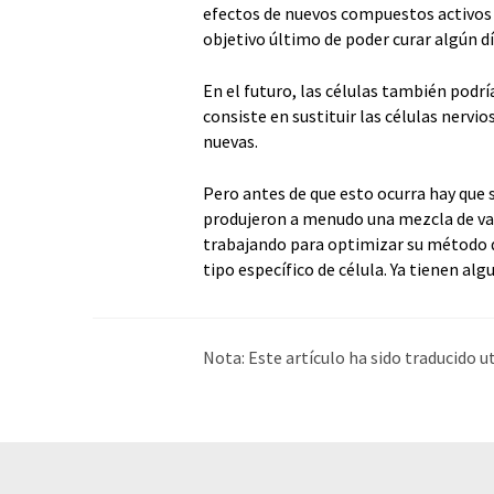
efectos de nuevos compuestos activos e
objetivo último de poder curar algún dí
En el futuro, las células también podrí
consiste en sustituir las células nerv
nuevas.
Pero antes de que esto ocurra hay que 
produjeron a menudo una mezcla de vari
trabajando para optimizar su método 
tipo específico de célula. Ya tienen alg
Nota: Este artículo ha sido traducido 
humana. LUMITOS ofrece estas traduc
amplia de noticias de actualidad. Como
automática, es posible que contenga er
original en Inglés se puede encontrar
a