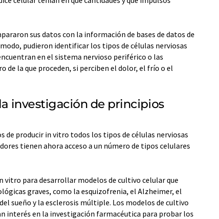
dice celular tenían en qué cantidades y qué impulsos
mpararon sus datos con la información de bases de datos de
odo, pudieron identificar los tipos de células nerviosas
encuentran en el sistema nervioso periférico o las
 de la que proceden, si perciben el dolor, el frío o el
la investigación de principios
s de producir in vitro todos los tipos de células nerviosas
adores tienen ahora acceso a un número de tipos celulares
in vitro para desarrollar modelos de cultivo celular que
ógicas graves, como la esquizofrenia, el Alzheimer, el
 del sueño y la esclerosis múltiple. Los modelos de cultivo
an interés en la investigación farmacéutica para probar los