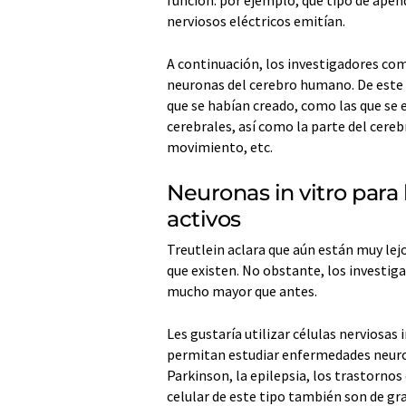
función: por ejemplo, qué tipo de apén
nerviosos eléctricos emitían.
A continuación, los investigadores co
neuronas del cerebro humano. De este m
que se habían creado, como las que se 
cerebrales, así como la parte del cerebro
movimiento, etc.
Neuronas in vitro para 
activos
Treutlein aclara que aún están muy lejo
que existen. No obstante, los investig
mucho mayor que antes.
Les gustaría utilizar células nerviosas 
permitan estudiar enfermedades neurol
Parkinson, la epilepsia, los trastornos
celular de este tipo también son de gr