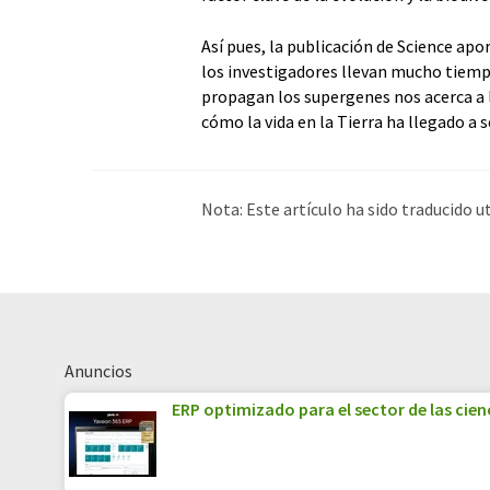
Así pues, la publicación de Science ap
los investigadores llevan mucho tiem
propagan los supergenes nos acerca a l
cómo la vida en la Tierra ha llegado a se
Nota: Este artículo ha sido traducido 
humana. LUMITOS ofrece estas traduc
amplia de noticias de actualidad. Como
automática, es posible que contenga er
original en Inglés se puede encontrar
a
Anuncios
ERP optimizado para el sector de las cienc