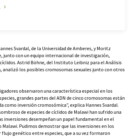
A
Hannes Svardal, de la Universidad de Amberes, y Moritz
, junto con un equipo internacional de investigación,
íclidos. Astrid Böhne, del Instituto Leibniz para el Análisis
n, analizó los posibles cromosomas sexuales junto con otros
tigadores observaron una característica especial en los
especies, grandes partes del ADN de cinco cromosomas están
ida como inversión cromosómica", explica Hannes Svardal.
ombroso de especies de cíclidos de Malawi han sufrido una
tas inversiones desempeñan un papel fundamental en el
ago Malawi. Pudimos demostrar que las inversiones en los
r flujo genético entre especies, que a su vez formaron