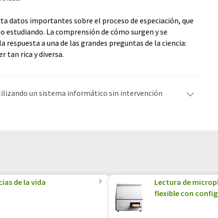
orta datos importantes sobre el proceso de especiación, que
po estudiando. La comprensión de cómo surgen y se
a respuesta a una de las grandes preguntas de la ciencia:
r tan rica y diversa.
utilizando un sistema informático sin intervención
ciones automáticas para presentar una gama más
 este artículo ha sido traducido con traducción
rores de vocabulario, sintaxis o gramática. El artículo
quí
.
ias de la vida
Lectura de microp
flexible con confi