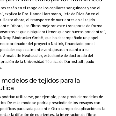
ras están en el rango de los capilares sanguíneos y son el
a", explica la Dra. Hanna Hartmann, Jefa de División en el
. Hasta ahora, el transporte de nutrientes en el tejido
nte. "Ahora, las fibras mejoran este transporte de forma
sotros es que ni siquiera tienen que ser huecas por dentro",
lack Drop Biodrucker GmbH, que ha desempeñado un papel
como coordinador del proyecto NatInk, financiado por el
piedades especialmente ventajosas en cuanto a su
s. Annabelle Neuhäusler, estudiante de doctorado del
mpresión de la Universidad Técnica de Darmstadt, pudo
a.
modelos de tejidos para la
utica
s podrían utilizarse, por ejemplo, para producir modelos de
tica. De este modo se podría prescindir de los ensayos con
specíficos para cada paciente. Otro campo de aplicación es la
tar la difusión de nutrientes, la integración de fibras