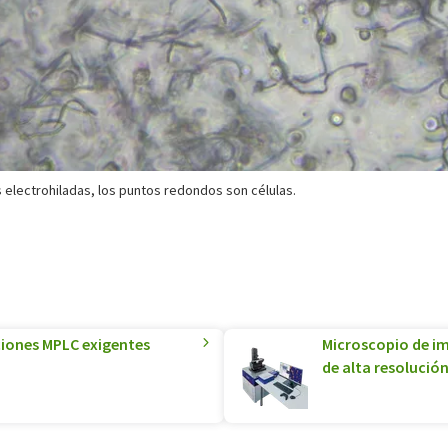
as electrohiladas, los puntos redondos son células.
ciones MPLC exigentes
Microscopio de i
de alta resolució