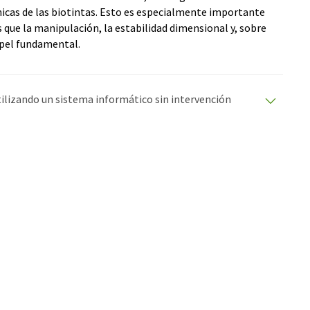
icas de las biotintas. Esto es especialmente importante
as que la manipulación, la estabilidad dimensional y, sobre
apel fundamental.
utilizando un sistema informático sin intervención
ciones automáticas para presentar una gama más
 este artículo ha sido traducido con traducción
rores de vocabulario, sintaxis o gramática. El artículo
quí
.