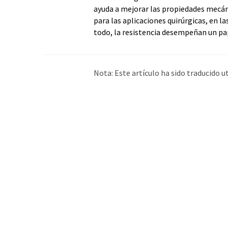
ayuda a mejorar las propiedades mecán
para las aplicaciones quirúrgicas, en l
todo, la resistencia desempeñan un p
Nota: Este artículo ha sido traducido 
humana. LUMITOS ofrece estas traduc
amplia de noticias de actualidad. Como
automática, es posible que contenga er
original en Inglés se puede encontrar
a