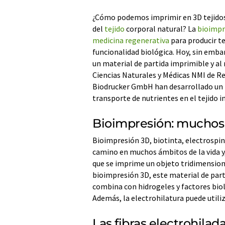
¿Cómo podemos imprimir en 3D tejidos
del
tejido
corporal natural? La
bioimpr
medicina regenerativa
para producir t
funcionalidad biológica. Hoy, sin embar
un material de partida imprimible y a
Ciencias Naturales y Médicas NMI de Re
Biodrucker GmbH han desarrollado un n
transporte de nutrientes en el tejido 
Bioimpresión: muchos
Bioimpresión 3D, biotinta, electrospin
camino en muchos ámbitos de la vida y,
que se imprime un objeto tridimensiona
bioimpresión 3D, este material de parti
combina con hidrogeles y factores bio
Además, la electrohilatura puede utiliz
Las fibras electrohila