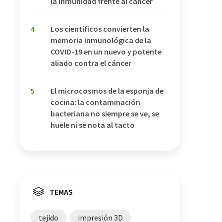
la inmunidad frente al cáncer
4
Los científicos convierten la
memoria inmunológica de la
COVID-19 en un nuevo y potente
aliado contra el cáncer
5
El microcosmos de la esponja de
cocina: la contaminación
bacteriana no siempre se ve, se
huele ni se nota al tacto
TEMAS
tejido
impresión 3D