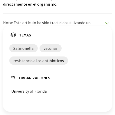
directamente en el organismo.
Nota: Este artículo ha sido traducido utilizando un
sistema informático sin intervención humana. LUMITOS
ofrece estas traducciones automáticas para presentar
TEMAS
una gama más amplia de noticias de actualidad. Como
este artículo ha sido traducido con traducción
Salmonella
vacunas
automática, es posible que contenga errores de
vocabulario, sintaxis o gramática. El artículo original en
resistencia a los antibióticos
Inglés se puede encontrar
aquí
.
ORGANIZACIONES
University of Florida