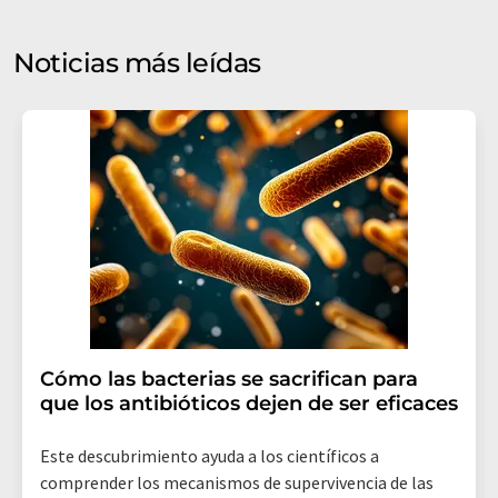
puede ponerse en contacto con usted por correo
electrónico a efectos publicitarios o de investigación de
Noticias más leídas
mercado y opinión. Puede revocar en todo momento su
consentimiento sin efecto retroactivo y sin necesidad
de indicar los motivos informando por correo postal a
LUMITOS AG, Ernst-Augustin-Str. 2, 12489 Berlín
(Alemania) o por correo electrónico a
revoke@lumitos.com
. Además, en cada correo
electrónico se incluye un enlace para anular la
suscripción al boletín informativo correspondiente.
Cómo las bacterias se sacrifican para
que los antibióticos dejen de ser eficaces
Este descubrimiento ayuda a los científicos a
comprender los mecanismos de supervivencia de las