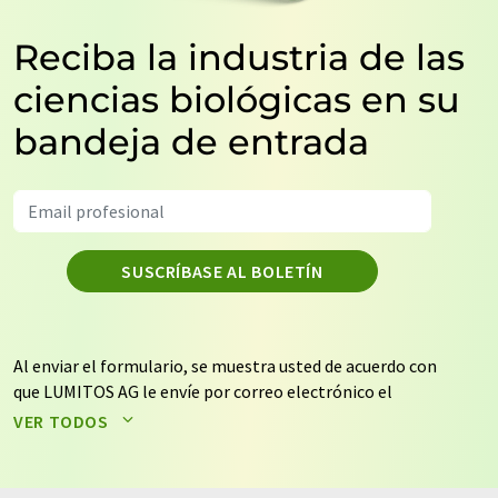
Reciba la industria de las
ciencias biológicas en su
bandeja de entrada
SUSCRÍBASE AL BOLETÍN
Al enviar el formulario, se muestra usted de acuerdo con
que LUMITOS AG le envíe por correo electrónico el
boletín o boletines seleccionados anteriormente. Sus
VER TODOS
datos no se facilitarán a terceros. El almacenamiento y
el procesamiento de sus datos se realiza sobre la base
de nuestra
política de protección de datos
. LUMITOS