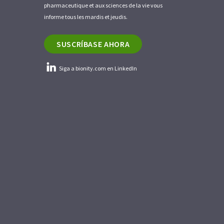
pharmaceutique et aux sciences de la vie vous
informe tous les mardis et jeudis.
SUSCRÍBASE AHORA
Siga a bionity.com en LinkedIn