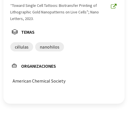
este artículo ha sido traducido con traducción
“Toward Single Cell Tattoos: Biotransfer Printing of
automática, es posible que contenga errores de
Lithographic Gold Nanopatterns on Live Cells”; Nano
vocabulario, sintaxis o gramática. El artículo original en
Letters, 2023.
Inglés se puede encontrar
aquí
.
TEMAS
células
nanohilos
ORGANIZACIONES
American Chemical Society