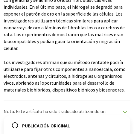
con gelatina y se adhirió a células fibroblásticas vivas
individuales. En el último paso, el hidrogel se degradó para
exponer el patrón de oro en la superficie de las células. Los
investigadores utilizaron técnicas similares para aplicar
nanoarrays de oro a láminas de fibroblastos o a cerebros de
rata. Los experimentos demostraron que las matrices eran
biocompatibles y podían guiar la orientación y migración
celular.
Los investigadores afirman que su método rentable podría
utilizarse para fijar otros componentes a nanoescala, como
electrodos, antenas y circuitos, a hidrogeles u organismos
vivos, abriendo así oportunidades para el desarrollo de
materiales biohíbridos, dispositivos biónicos y biosensores.
Nota: Este artículo ha sido traducido utilizando un
sistema informático sin intervención humana. LUMITOS
ofrece estas traducciones automáticas para presentar
PUBLICACIÓN ORIGINAL
una gama más amplia de noticias de actualidad. Como