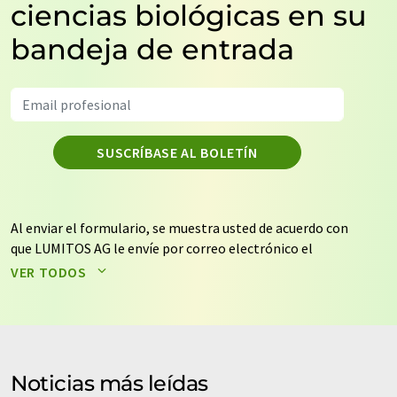
ciencias biológicas en su
bandeja de entrada
SUSCRÍBASE AL BOLETÍN
Al enviar el formulario, se muestra usted de acuerdo con
que LUMITOS AG le envíe por correo electrónico el
boletín o boletines seleccionados anteriormente. Sus
VER TODOS
datos no se facilitarán a terceros. El almacenamiento y
el procesamiento de sus datos se realiza sobre la base
de nuestra
política de protección de datos
. LUMITOS
puede ponerse en contacto con usted por correo
electrónico a efectos publicitarios o de investigación de
Noticias más leídas
mercado y opinión. Puede revocar en todo momento su