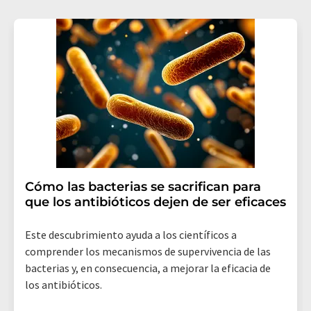
consentimiento sin efecto retroactivo y sin necesidad
de indicar los motivos informando por correo postal a
LUMITOS AG, Ernst-Augustin-Str. 2, 12489 Berlín
(Alemania) o por correo electrónico a
revoke@lumitos.com
. Además, en cada correo
electrónico se incluye un enlace para anular la
suscripción al boletín informativo correspondiente.
Cómo las bacterias se sacrifican para
que los antibióticos dejen de ser eficaces
Este descubrimiento ayuda a los científicos a
comprender los mecanismos de supervivencia de las
bacterias y, en consecuencia, a mejorar la eficacia de
los antibióticos.