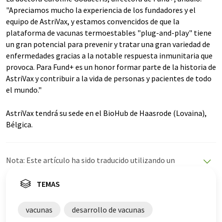
"Apreciamos mucho la experiencia de los fundadores y el
equipo de AstriVax, y estamos convencidos de que la
plataforma de vacunas termoestables "plug-and-play" tiene
un gran potencial para prevenir y tratar una gran variedad de
enfermedades gracias a la notable respuesta inmunitaria que
provoca. Para Fund+ es un honor formar parte de la historia de
AstriVax y contribuir a la vida de personas y pacientes de todo
el mundo."
AstriVax tendrá su sede en el BioHub de Haasrode (Lovaina),
Bélgica.
Nota: Este artículo ha sido traducido utilizando un
sistema informático sin intervención humana. LUMITOS
ofrece estas traducciones automáticas para presentar
TEMAS
una gama más amplia de noticias de actualidad. Como
este artículo ha sido traducido con traducción
vacunas
desarrollo de vacunas
automática, es posible que contenga errores de