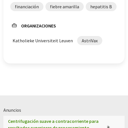
vocabulario, sintaxis o gramática. El artículo original en
financiación
fiebre amarilla
hepatitis B
Inglés se puede encontrar
aquí
.
ORGANIZACIONES
Katholieke Universiteit Leuven
AstriVax
Anuncios
Centrifugación suave a contracorriente para
resultados superiores de procesamiento