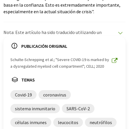
basa en la confianza. Esto es extremadamente importante,
especialmente en la actual situación de crisis".
Nota: Este artículo ha sido traducido utilizando un
sistema informático sin intervención humana. LUMITOS
ofrece estas traducciones automáticas para presentar
PUBLICACIÓN ORIGINAL
una gama más amplia de noticias de actualidad. Como
este artículo ha sido traducido con traducción
Schulte-Schrepping et al.; "Severe COVID-19 is marked by
automática, es posible que contenga errores de
a dysregulated myeloid cell compartment"; CELL; 2020
vocabulario, sintaxis o gramática. El artículo original en
Inglés se puede encontrar
aquí
.
TEMAS
Covid-19
coronavirus
sistema inmunitario
SARS-CoV-2
células inmunes
leucocitos
neutrófilos