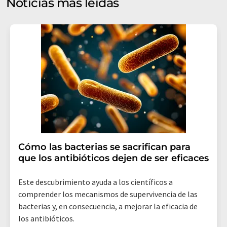
Noticias más leídas
mercado y opinión. Puede revocar en todo momento su
consentimiento sin efecto retroactivo y sin necesidad
de indicar los motivos informando por correo postal a
LUMITOS AG, Ernst-Augustin-Str. 2, 12489 Berlín
(Alemania) o por correo electrónico a
revoke@lumitos.com
. Además, en cada correo
electrónico se incluye un enlace para anular la
suscripción al boletín informativo correspondiente.
Cómo las bacterias se sacrifican para
que los antibióticos dejen de ser eficaces
Este descubrimiento ayuda a los científicos a
comprender los mecanismos de supervivencia de las
bacterias y, en consecuencia, a mejorar la eficacia de
los antibióticos.