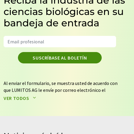
Reciba la industria de las
ciencias biológicas en su
bandeja de entrada
SUSCRÍBASE AL BOLETÍN
Al enviar el formulario, se muestra usted de acuerdo con
que LUMITOS AG le envíe por correo electrónico el
boletín o boletines seleccionados anteriormente. Sus
VER TODOS
datos no se facilitarán a terceros. El almacenamiento y
el procesamiento de sus datos se realiza sobre la base
de nuestra
política de protección de datos
. LUMITOS
puede ponerse en contacto con usted por correo
electrónico a efectos publicitarios o de investigación de