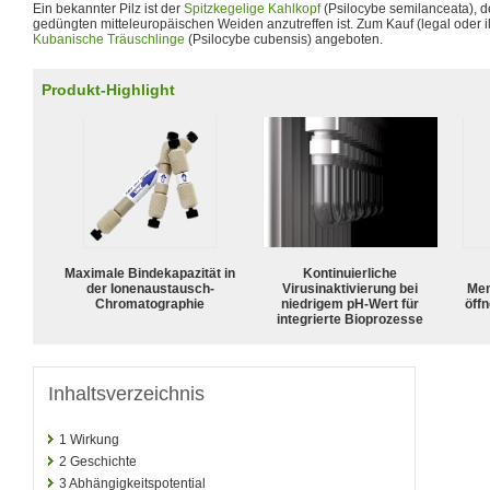
Ein bekannter Pilz ist der
Spitzkegelige Kahlkopf
(Psilocybe semilanceata), de
gedüngten mitteleuropäischen Weiden anzutreffen ist. Zum Kauf (legal oder i
Kubanische Träuschlinge
(Psilocybe cubensis) angeboten.
Produkt-Highlight
Maximale Bindekapazität in
Kontinuierliche
der Ionenaustausch-
Virusinaktivierung bei
Mem
Chromatographie
niedrigem pH-Wert für
öffn
integrierte Bioprozesse
Inhaltsverzeichnis
1
Wirkung
2
Geschichte
3
Abhängigkeitspotential