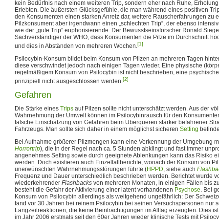
kein Bedürfnis nach einem weiteren Trip, sondern eher nach Ruhe, Erholung
Erlebten. Die äußersten Glücksgefühle, die man während eines positiven Trips 
den Konsumenten einen starken Anreiz dar, weitere Rauscherfahrungen zu erl
Pilzkonsument aber irgendwann einen „schlechten Trip“, der ebenso intensiv
wie der „gute Trip“ euphorisierende. Der Bewusstseinsforscher Ronald Siege
Sachverständiger der WHO, dass Konsumenten die Pilze im Durchschnitt h
[1]
und dies in Abständen von mehreren Wochen.
Psilocybin-Konsum bildet beim Konsum von Pilzen an mehreren Tagen hinte
diese verschwindet jedoch nach einigen Tagen wieder. Eine physische (körpe
regelmäßigem Konsum von Psilocybin ist nicht beschrieben, eine psychisch
[2]
prinzipiell nicht ausgeschlossen werden.
Gefahren
Die Stärke eines
Trips
auf Pilzen sollte nicht unterschätzt werden. Aus der vö
Wahrnehmung der Umwelt können im Psilocybinrausch für den Konsumenten R
falsche Einschätzung von Gefahren beim Überqueren stärker befahrener St
Fahrzeugs. Man sollte sich daher in einem möglichst sicheren
Setting
befinde
Bei Aufnahme größerer Pilzmengen kann eine Verkennung der Umgebung mit 
Horrortrip
), die in der Regel nach ca. 5 Stunden abklingt und fast immer unp
angenehmes Setting sowie durch geeignete Ablenkungen kann das Risiko ein
werden. Doch existieren auch Einzelfallberichte, wonach der Konsum von Pi
unerwünschten Wahrnehmungsstörungen führte (
HPPD
, siehe auch
Flashba
Frequenz und Dauer unterschiedlich beschrieben werden. Berichtet wurde 
wiederkehrender
Flashbacks
von mehreren Monaten, in einigen Fällen bis zu
besteht die Gefahr der Aktivierung einer latent vorhandenen
Psychose
. Bei 
Konsum von Psilocybin allerdings als weitgehend ungefährlich: Der Schwei
fand vor 30 Jahren bei reinem Psilocybin bei seinen Versuchspersonen nur s
Langzeitreaktionen, die keine Beinträchtigungen im Alltag erzeugten. Dies is
im Jahr 2006 erstmals seit den 60er Jahren wieder klinische Tests mit Psilocyb