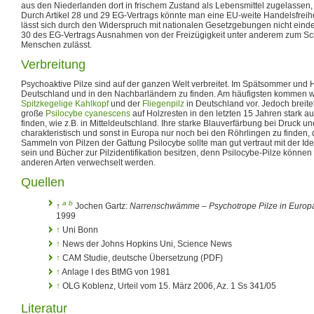
aus den Niederlanden dort in frischem Zustand als Lebensmittel zugelassen, 
Durch Artikel 28 und 29 EG-Vertrags könnte man eine EU-weite Handelsfrei
lässt sich durch den Widerspruch mit nationalen Gesetzgebungen nicht eindeut
30 des EG-Vertrags Ausnahmen von der Freizügigkeit unter anderem zum Sc
Menschen zulässt.
Verbreitung
Psychoaktive Pilze sind auf der ganzen Welt verbreitet. Im Spätsommer und H
Deutschland und in den Nachbarländern zu finden. Am häufigsten kommen w
Spitzkegelige Kahlkopf
und der
Fliegenpilz
in Deutschland vor. Jedoch breite
große
Psilocybe cyanescens
auf Holzresten in den letzten 15 Jahren stark au
finden, wie z.B. in Mitteldeutschland. Ihre starke Blauverfärbung bei Druck und 
charakteristisch und sonst in Europa nur noch bei den Röhrlingen zu finden, d
Sammeln von Pilzen der Gattung Psilocybe sollte man gut vertraut mit der Iden
sein und Bücher zur Pilzidentifikation besitzen, denn Psilocybe-Pilze können 
anderen Arten verwechselt werden.
Quellen
a
b
↑
Jochen Gartz:
Narrenschwämme – Psychotrope Pilze in Europ
1999
↑
Uni Bonn
↑
News der Johns Hopkins Uni, Science News
↑
CAM Studie, deutsche Übersetzung (PDF)
↑
Anlage I des BtMG von 1981
↑
OLG Koblenz, Urteil vom 15. März 2006, Az. 1 Ss 341/05
Literatur