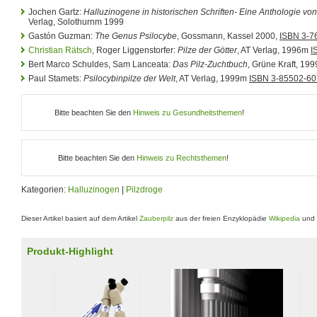
Jochen Gartz:
Halluzinogene in historischen Schriften- Eine Anthologie v
Verlag, Solothurnm 1999
Gastón Guzman:
The Genus Psilocybe
, Gossmann, Kassel 2000,
ISBN 3-7
Christian Rätsch
, Roger Liggenstorfer:
Pilze der Götter
, AT Verlag, 1996m
I
Bert Marco Schuldes, Sam Lanceata:
Das Pilz-Zuchtbuch
, Grüne Kraft, 199
Paul Stamets:
Psilocybinpilze der Welt
, AT Verlag, 1999m
ISBN 3-85502-60
Bitte beachten Sie den
Hinweis zu Gesundheitsthemen
!
Bitte beachten Sie den
Hinweis zu Rechtsthemen
!
Kategorien:
Halluzinogen
|
Pilzdroge
Dieser Artikel basiert auf dem Artikel
Zauberpilz
aus der freien Enzyklopädie
Wikipedia
und 
Produkt-Highlight