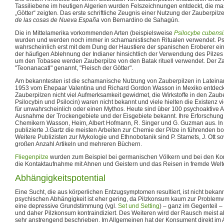
Tassiliebene im heutigen Algerien wurden Felszeichnungen entdeckt, die mas
„Götter“ zeigten. Das erste schriftliche Zeugnis einer Nutzung der Zauberpilz
de las cosas de Nueva España
von Bernardino de Sahagún.
Die in Mittelamerika vorkommenden Arten (beispielsweise
Psilocybe cubensi
wurden und werden noch immer in schamanistischen Ritualen verwendet. Ps
wahrscheinlich erst mit dem Dung der Haustiere der spanischen Eroberer ein
der häufigen Ablehnung der Indianer hinsichtlich der Verwendung des Pilzes
um den Tobasee werden Zauberpilze von den Batak rituell verwendet. Der Za
"Teonanacatl" genannt, "Fleisch der Götter".
Am bekanntesten ist die schamanische Nutzung von Zauberpilzen in Latein
1953 vom Ehepaar Valentina und Richard Gordon Wasson in Mexiko entdeck
Zauberpilzen nicht viel Aufmerksamkeit gewidmet, die Wirkstoffe in den Zaub
Psilocybin und Psilocin) waren nicht bekannt und viele hielten die Existenz vi
für unwahrscheinlich oder einen Mythos. Heute sind über 100 psychoaktive A
Ausnahme der Trockengebiete und der Eisgebiete bekannt. Ihre Erforschun
Chemikern Wasson, Heim, Albert Hofmann, R. Singer und G. Guzman aus. In 
publizierte J.Gartz die meisten Arbeiten zur Chemie der Pilze in führenden bo
Weitere Publizisten zur Mykologie und Ethnobotanik sind P. Stamets, J. Ott so
großen Anzahl Artikeln und mehreren Büchern.
Fliegenpilze
wurden zum Beispiel bei germanischen Völkern und bei den Kor
die Kontaktaufnahme mit Ahnen und Geistern und das Reisen in fremde Welt
Abhängigkeitspotential
Eine Sucht, die aus körperlichen Entzugsymptomen resultiert, ist nicht bekann
psychischen Abhängigkeit ist eher gering, da Pilzkonsum kaum zur Problemv
eine depressive Grundstimmung (vgl.
Set und Setting
) – ganz im Gegenteil –
und daher Pilzkonsum kontraindiziert. Des Weiteren wird der Rausch meist a
sehr anstrengend beschrieben. Im Allgemeinen hat der Konsument direkt im 