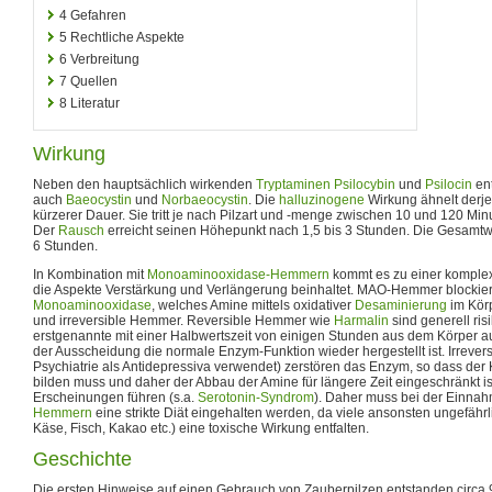
4
Gefahren
5
Rechtliche Aspekte
6
Verbreitung
7
Quellen
8
Literatur
Wirkung
Neben den hauptsächlich wirkenden
Tryptaminen
Psilocybin
und
Psilocin
ent
auch
Baeocystin
und
Norbaeocystin
. Die
halluzinogene
Wirkung ähnelt derj
kürzerer Dauer. Sie tritt je nach Pilzart und -menge zwischen 10 und 120 Mi
Der
Rausch
erreicht seinen Höhepunkt nach 1,5 bis 3 Stunden. Die Gesamtw
6 Stunden.
In Kombination mit
Monoaminooxidase-Hemmern
kommt es zu einer komple
die Aspekte Verstärkung und Verlängerung beinhaltet. MAO-Hemmer blockie
Monoaminooxidase
, welches Amine mittels oxidativer
Desaminierung
im Körp
und irreversible Hemmer. Reversible Hemmer wie
Harmalin
sind generell ris
erstgenannte mit einer Halbwertszeit von einigen Stunden aus dem Körper 
der Ausscheidung die normale Enzym-Funktion wieder hergestellt ist. Irrever
Psychiatrie als Antidepressiva verwendet) zerstören das Enzym, so dass der 
bilden muss und daher der Abbau der Amine für längere Zeit eingeschränkt is
Erscheinungen führen (s.a.
Serotonin-Syndrom
). Daher muss bei der Einna
Hemmern
eine strikte Diät eingehalten werden, da viele ansonsten ungefährli
Käse, Fisch, Kakao etc.) eine toxische Wirkung entfalten.
Geschichte
Die ersten Hinweise auf einen Gebrauch von Zauberpilzen entstanden circa 