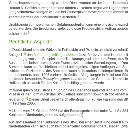
Versuchspersonen genehmigt wurden. Diese wurden an der Johns Hopkins Un
Roland R. Griffiths durchgeführt und führten zu keinen negativen Ergebnisse
Langzeitnebenwirkungen wie die bei Zauberpilzen beschriebenen können au
[1]
Therapieformen der Schulmedizin auftreten.
Unabhängig vom psychischen Gefahrenpotential kann eine physische toxisch
belegt werden. Die Ergebnisse vieler zu dieser Problematik in Auftrag gegeb
[4]
solche nicht.
Rechtliche Aspekte
In Deutschland sind die Wirkstoffe Psilocybin und Psilocin als nicht verkehrs
[5]
Anlage 1
des
Betäubungsmittelgesetzes
erfasst. Besitz von und Handel mit
unabhängig von zum Beispiel ihrem Trocknungsgrad oder dem Zweck des Bes
Ausnahmen, beispielsweise zum Zweck pilzkundlicher Sammlungen), in Deutsc
Sammeln kann straffrei bleiben und ist beim gleichzeitigen Vorliegen von Sp
schlechten Pilzkenntnis des Sammlers auch nicht anders zu interpretieren. S
und besonders nach 1995 mehrere irrtümliche Vergiftungen in Mittel-und 
bei denen besonders
Psilocybe cyanescens
spontan im Garten auf Holzrest
Hallimasch als auch für den Kulturträuschling gehalten wurde.
Im Widerspruch dazu steht ein Spruch des Oberlandesgerichts Koblenz vom
Pilze in keiner Form durch das BtMG erfasst und somit sowohl in trockenem a
[6]
legal sind.
Dieses Urteil bezieht sich allerdings nur auf die Fassung des B
im Frühling 2005.
Mit Urteil vom 25. Oktober 2006 hat der Bundesgerichtshof unter Az. 1 Str 384
Koblenzer Oberlandesgerichtes aufgehoben. [1]
Auf Unwissenheit oder Unkenntnis des BtMG bei einer Bestellung oder Kauf v
Niederlanden kann sich auch kein potentieller Konsument herausreden. Zwar 