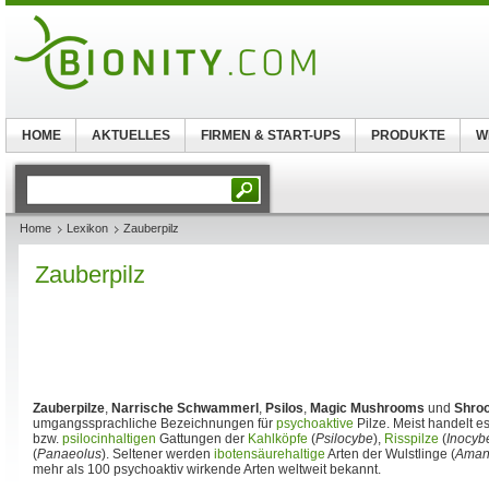
HOME
AKTUELLES
FIRMEN & START-UPS
PRODUKTE
W
Home
Lexikon
Zauberpilz
Zauberpilz
Zauberpilze
,
Narrische Schwammerl
,
Psilos
,
Magic Mushrooms
und
Shro
umgangssprachliche Bezeichnungen für
psychoaktive
Pilze. Meist handelt e
bzw.
psilocinhaltigen
Gattungen der
Kahlköpfe
(
Psilocybe
),
Risspilze
(
Inocyb
(
Panaeolus
). Seltener werden
ibotensäurehaltige
Arten der Wulstlinge (
Aman
mehr als 100 psychoaktiv wirkende Arten weltweit bekannt.