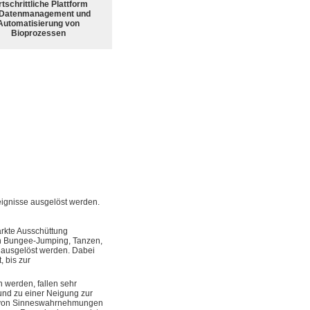
tschrittliche Plattform
 Datenmanagement und
Automatisierung von
Bioprozessen
gnisse ausgelöst werden.
ärkte Ausschüttung
 Bungee-Jumping, Tanzen,
g ausgelöst werden. Dabei
 bis zur
 werden, fallen sehr
nd zu einer Neigung zur
 von Sinneswahrnehmungen