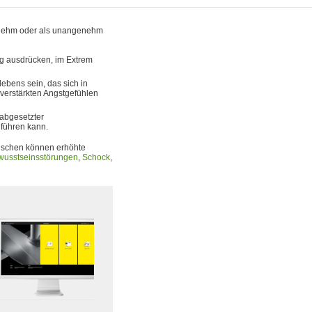
enehm oder als unangenehm
ng ausdrücken, im Extrem
lebens sein, das sich in
 verstärkten Angstgefühlen
rabgesetzter
 führen kann.
auschen können erhöhte
wusstseinsstörungen
,
Schock
,