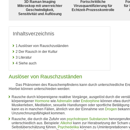
3D Raman Imaging
Fortschrittliche
For
Mikroskop mit unerreichter
Virusquantifizierung für
für
Geschwindigkeit,
Echtzeit-Prozesskontrolle
Sensitivität und Auflösung
Inhaltsverzeichnis
1
Auslöser von Rauschzuständen
2
Der Rausch in der Kultur
3
Literatur
4
Siehe auch
Auslöser von Rauschzuständen
Das Phänomen des Rauschempfindens kann durch unterschiedliche Erei
Hierbei können unterschieden werden:
Rausche durch körpereigene reaktive Vorgänge, ausgelöst durch die verst
körpereigener
Hormone
wie
Adrenalin
oder
Endorphine
können etwa durch
Musikerleben, Meditation, sexuelle Handlungen oder sportliche Betätigun
kann es in manchen Fällen, ähnlich von der Einnahme von
Drogen
bekannt,
Unzurechnungsfähigkeit kommen.
Rausche, die durch die Zufuhr von
psychotropen Substanzen
hervorgerufen
unterschiedlich aus. Beispiele:
Alkohol
kann zur Herabsetzung der Scham u
Selbstüberschätzung führen,
Psychedelika
können zu Uminterpretationen