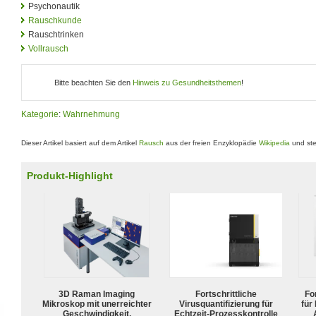
Psychonautik
Rauschkunde
Rauschtrinken
Vollrausch
Bitte beachten Sie den
Hinweis zu Gesundheitsthemen
!
Kategorie
:
Wahrnehmung
Dieser Artikel basiert auf dem Artikel
Rausch
aus der freien Enzyklopädie
Wikipedia
und ste
Produkt-Highlight
3D Raman Imaging
Fortschrittliche
For
Mikroskop mit unerreichter
Virusquantifizierung für
für
Geschwindigkeit,
Echtzeit-Prozesskontrolle