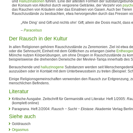
und
Halluzinationen
führen. Eine der ältesten Formen der substanzgebun
der Konsum von Alkohol durch vergorene Getränke, der Verzehr von
psych
das Rauchen von Kräutern oder das Einatmen von Gasen. Auch bei Tieren 
Rauschzustände zu beobachten, etwa hervorgerufen durch das Fressen vo
„Alle Ding’ sind Gift und nichts ohn’ Gift; allein die Dosis macht, dass ei
–
Paracelsus
Der Rausch in der Kultur
In allen Religionen gehören Rauschzustände zu Zeremonien. Ziel ist etwa d
oder die Sehnsucht, Einheit mit dem Göttlichen zu erlangen (siehe
Entheoge
Mönche nutzen Körperübungen, um ohne Drogen in Rauschzustände zu kom
beispielsweise die drehenden Derwische der Mevlevi-Tariqa innerhalb des Su
Berauschende und
halluzinogene
Substanzen werden seit Menschengedenke
auszuüben oder in Kontakt mit dem Unterbewusstsein zu treten (Beispiel: S
Einige Religionsgemeinschaften verwenden den Rausch zur Entgrenzung, 
menschlichen Befindens.
Literatur
Kritische Ausgabe. Zeitschrift für Germanistik und Literatur. Heft 1/2005:
Rau
(komplett online)
Paragrana. Heft 2/2004:
Rausch − Sucht − Ekstase
. Akademie Verlag Berli
Siehe auch
Goldrausch
Orgasmus