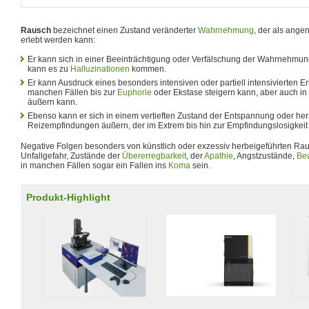
Rausch
bezeichnet einen Zustand veränderter
Wahrnehmung
, der als ang
erlebt werden kann:
Er kann sich in einer Beeinträchtigung oder Verfälschung der Wahrnehmu
kann es zu
Halluzinationen
kommen.
Er kann Ausdruck eines besonders intensiven oder partiell intensivierten Er
manchen Fällen bis zur
Euphorie
oder Ekstase steigern kann, aber auch in
äußern kann.
Ebenso kann er sich in einem vertieften Zustand der Entspannung oder he
Reizempfindungen äußern, der im Extrem bis hin zur Empfindungslosigkeit
Negative Folgen besonders von künstlich oder exzessiv herbeigeführten R
Unfallgefahr, Zustände der
Übererregbarkeit
, der
Apathie
, Angstzustände,
Be
in manchen Fällen sogar ein Fallen ins
Koma
sein.
Produkt-Highlight