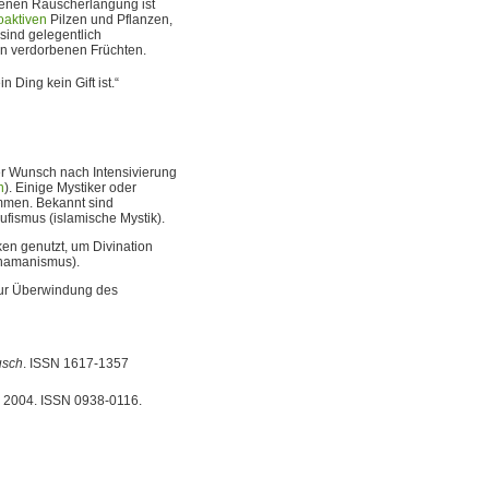
denen Rauscherlangung ist
oaktiven
Pilzen und Pflanzen,
sind gelegentlich
n verdorbenen Früchten.
n Ding kein Gift ist.“
er Wunsch nach Intensivierung
n
). Einige Mystiker oder
men. Bekannt sind
fismus (islamische Mystik).
n genutzt, um Divination
chamanismus).
zur Überwindung des
sch
. ISSN 1617-1357
n 2004. ISSN 0938-0116.