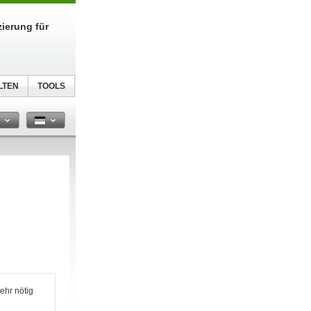
zierung für
LTEN
TOOLS
n
mehr nötig