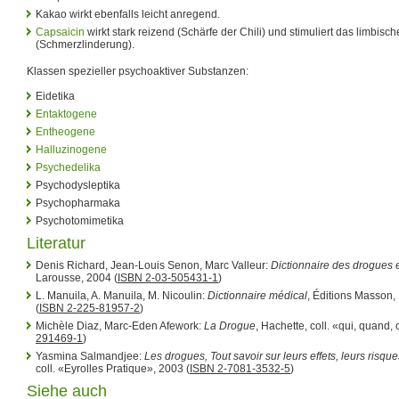
Kakao wirkt ebenfalls leicht anregend.
Capsaicin
wirkt stark reizend (Schärfe der Chili) und stimuliert das limbisc
(Schmerzlinderung).
Klassen spezieller psychoaktiver Substanzen:
Eidetika
Entaktogene
Entheogene
Halluzinogene
Psychedelika
Psychodysleptika
Psychopharmaka
Psychotomimetika
Literatur
Denis Richard, Jean-Louis Senon, Marc Valleur:
Dictionnaire des drogues
Larousse, 2004 (
ISBN 2-03-505431-1
)
L. Manuila, A. Manuila, M. Nicoulin:
Dictionnaire médical
, Éditions Masson, 
(
ISBN 2-225-81957-2
)
Michèle Diaz, Marc-Eden Afework:
La Drogue
, Hachette, coll. «qui, quand,
291469-1
)
Yasmina Salmandjee:
Les drogues, Tout savoir sur leurs effets, leurs risques
coll. «Eyrolles Pratique», 2003 (
ISBN 2-7081-3532-5
)
Siehe auch