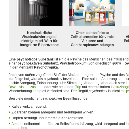
Kontinuierliche
Chemisch definierte
Virusinaktivierung bei
Zellkulturmedien für virale
Vi
niedrigem pH-Wert für
Vektoren und
Ech
integrierte Bioprozesse
Gentherapieanwendungen
Eine
psychotrope Substanz
ist ein die Psyche des Menschen beeinflussende
einer
psychoaktiven Substanz
,
Psychotropikum
(von griechisch
ψυχή = Se
in der Mehrzahl
Psychotropika
.
Jeder von außen zugeführte Stoff, der Veränderungen der Psyche und des
B
zur Folge hat, wird als psychoaktiv bezeichnet. Eine solche Änderung kann sow
leichte Anregung, Entspannung oder Stimmungsänderung, aber auch sehr tie
Bewusstseinszustand
, oder wie bei einem
Trip
auf einem starken
Halluzinog
Wahrnehmung komplett verändert sind. Der Begriff
psychoaktiv
ist nicht mit
p
Beispiele möglicher psychoaktiver Beeinflussungen:
Kaffee wirkt anregend.
Zigaretten können anregend und beruhigend wirken.
Hopfen beruhigt und fördert die Konzentration.
Alkohol
enthemmt und führt zu Selbstüberschätzung, wirkt anregend und 
dämpfend.