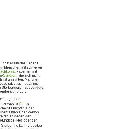
im Endstadium des Lebens
 auf Menschen mit schweren
achkoma
, Patienten mit
in-Syndrom
, die sich nicht
s ist umstritten. Manche
eschäftigt sich auch mit
 Sterbenden, insbesondere
ender siehe dort.
achtung einer
[1]
 Sterbehilfe.
Ein
ache Missachten einer
terbenlassen einer Person
hkeiten entgegen den
ötungsdeliktes oder der
 Sterbehilfe kann dies aber