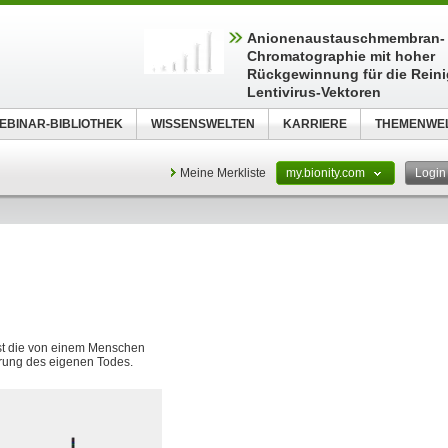
Anionenaustauschmembran-
Chromatographie mit hoher
Rückgewinnung für die Rein
Lentivirus-Vektoren
EBINAR-BIBLIOTHEK
WISSENSWELTEN
KARRIERE
THEMENWE
Meine Merkliste
my.bionity.com
Logi
ist die von einem Menschen
hrung des eigenen Todes.