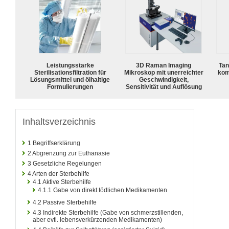
Leistungsstarke
3D Raman Imaging
Tan
Sterilisationsfiltration für
Mikroskop mit unerreichter
kom
Lösungsmittel und ölhaltige
Geschwindigkeit,
Formulierungen
Sensitivität und Auflösung
Inhaltsverzeichnis
1
Begriffserklärung
2
Abgrenzung zur Euthanasie
3
Gesetzliche Regelungen
4
Arten der Sterbehilfe
4.1
Aktive Sterbehilfe
4.1.1
Gabe von direkt tödlichen Medikamenten
4.2
Passive Sterbehilfe
4.3
Indirekte Sterbehilfe (Gabe von schmerzstillenden,
aber evtl. lebensverkürzenden Medikamenten)