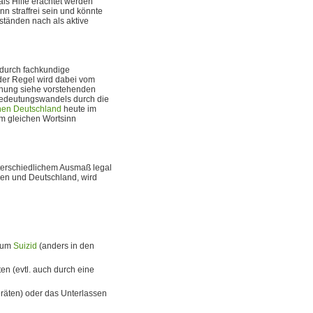
als Hilfe erachtet werden
nn straffrei sein und könnte
ständen nach als aktive
durch fachkundige
 der Regel wird dabei vom
hung siehe vorstehenden
Bedeutungswandels durch die
chen Deutschland
heute im
m gleichen Wortsinn
terschiedlichem Ausmaß legal
ien und Deutschland, wird
 zum
Suizid
(anders in den
n (evtl. auch durch eine
räten) oder das Unterlassen