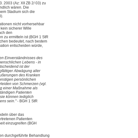
. 2003 (Az: XII ZB 2/ 03) zu
indlich wären. Die
chem Stadium sich die
).
ationen nicht vorhersehbar
kein sicherer Wille
nach den
 zu ermitteln ist (BGH 1 StR
rschen bedeutet, nach bestem
tuation entscheiden würde,
en Einverständnisses des
menschlichen Lebens - in
tscheidend ist der
gfältiger Abwägung aller
e Äußerungen des Kranken
onstigen persönlichen
rleiden von Schmerzen (vgl.
ung einer Maßnahme als
ständigen Patienten
sie können lediglich
ens sein."
- BGH 1 StR
andeln über das
rtretenen Patienten
heit einzugreifen (BGH
nten durchgeführte Behandlung