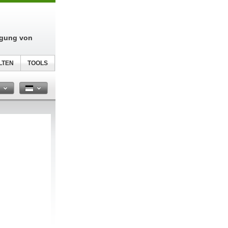
igung von
LTEN
TOOLS
n