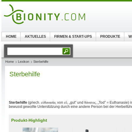
HOME
AKTUELLES
FIRMEN & START-UPS
PRODUKTE
W
Home
Lexikon
Sterbehilfe
Sterbehilfe
Sterbehilfe
(griech.
εὐθανασία
, von
εὔ
, „gut” und
θάνατος
, „Tod” = Euthanasie) 
bewusst gewollte Unterstützung durch eine andere Person bei der Herbeifü
Produkt-Highlight