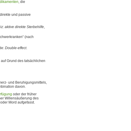
dikamenten
, die
ndirekte und passive
iz:
aktive direkte Sterbehilfe
,
Schwerkranken“ (nach
de:
Double-effect
.
 auf Grund des tatsächlichen
erz- und Beruhigungsmittels,
bination davon.
rfügung
oder der früher
iner Willensäußerung des
g oder Mord aufgefasst.