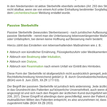
In den Niederlanden ist aktive Sterbehilfe ebenfalls verboten (Art. 293 des St
nicht strafbar, wenn sie von einem Arzt unter Einhaltung bestimmter Sorgfal
dem
Leichenbeschauer
Meldung erstattet wurde.
Passive Sterbehilfe
Passive Sterbehilfe (bewusstes Sterbenlassen) - nach juristischer Auffassung
passive Sterbehilfe - nennt man die Unterlassung lebensverlängernder Ma
oder Unfallopfern, bei denen keine Hoffnung auf Besserung mehr besteht.
Hierzu zählt das Einstellen von lebenserhaltenden Maßnahmen wie z. B.:
Abbruch von künstlicher Ernährung, Flüssigkeitszufuhr oder Medikamente
Abbruch von
Beatmung
oder
Intubation
,
Abbruch von
Dialyse
,
Abbruch von
Reanimation
nach einem Unfall vor Eintritt des Hirntodes.
Diese Form der Sterbehilfe ist strafgesetzlich nicht ausdrücklich geregelt, jed
Rechtsfortschreibung hinreichend geklärt (z. B. durch Grundsatzentscheidu
(BGH) vom 8. Juni 2005, XII ZR 177/ 03).
Der Begriff der passiven Sterbehilfe ist juristisch teils widersinnig. Jede ärztl
in das Grundrecht des Patienten auf körperliche Unversehrtheit, auch wenn
angezeigt ist und sich nach den Regeln der ärztlichen Kunst durchgeführt wi
206, 207). Dieser Eingriff ist allerdings dann gerechtfertigt, wenn der Patient
mutmaßlichen Willen des Patienten entspricht, es also anzunehmen ist, dass
zugestimmt hätte (BGH XII ZB 2/03).