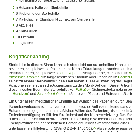
4.4
Beihilfe zur Selbsttötung (assistierter Suizid)
5
Bekannte Fälle von Sterbehilfe
6
Probleme der Sterbehilfe
7
Katholischer Standpunkt zur aktiven Sterbehilfe
8
Aktuelles
9
Siehe auch
10
Literatur
11
Quellen
Begriffserklärung
Sterbehilfe in diesem Sinne kann sich aber nicht nur auf unheilbar Kranke 
beziehen, beispielsweise Patienten mit Krebs-Erkrankungen, sondern auch
Behinderungen, beispielsweise
anenzephale
Neugeborene, Menschen im
W
Alzheimer-Krankheit
im fortgeschrittenen Stadium oder Patienten im
Locked-
selbst zu einem Sterbewunsch geäußert haben. Diese Ausweitung des Begriff
Positionen sehen darin die Abgrenzung zu den Mord-Delikten. Dieser Artikel b
diesem weiten Begriff der Sterbehilfe. Für
Palliation
(Schmerzbekämpfung bei
in
Hospizen
) und
Sterbebegleitung
im Sinne von Pflege und Betreuung Sterb
Ein Unterlassen medizinischer Eingriffe auf Wunsch des Patienten durch Be
Patientenverfügung ist nach verbreiteter juristischer Auffassung keine passive
Behandeln entgegen dem mutmaßlichen Willen des Patienten, also das einf
Patientenverfügung, erfüllt den Straftatbestand der Körperverletzung. Das S
durch Unterlassen von medizinischer Hilfeleistung bzw. technischen Möglic
Therapiewünschen der betroffenen Person erfüllt den Straftatbestand eines T
[2]
unterlassenen Hilfeleistung (BVerfG 2 BvR 1451/01).
Als verbotene passive