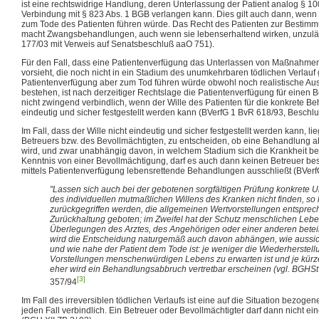
ist eine rechtswidrige Handlung, deren Unterlassung der Patient analog § 100
Verbindung mit § 823 Abs. 1 BGB verlangen kann. Dies gilt auch dann, wenn
zum Tode des Patienten führen würde. Das Recht des Patienten zur Bestim
macht Zwangsbehandlungen, auch wenn sie lebenserhaltend wirken, unzulä
177/03 mit Verweis auf Senatsbeschluß aaO 751).
Für den Fall, dass eine Patientenverfügung das Unterlassen von Maßnahmen
vorsieht, die noch nicht in ein Stadium des unumkehrbaren tödlichen Verlauf g
Patientenverfügung aber zum Tod führen würde obwohl noch realistische Aus
bestehen, ist nach derzeitiger Rechtslage die Patientenverfügung für einen 
nicht zwingend verbindlich, wenn der Wille des Patienten für die konkrete Be
eindeutig und sicher festgestellt werden kann (BVerfG 1 BvR 618/93, Beschlu
Im Fall, dass der Wille nicht eindeutig und sicher festgestellt werden kann, l
Betreuers bzw. des Bevollmächtigten, zu entscheiden, ob eine Behandlung a
wird, und zwar unabhängig davon, in welchem Stadium sich die Krankheit bef
Kenntnis von einer Bevollmächtigung, darf es auch dann keinen Betreuer bes
mittels Patientenverfügung lebensrettende Behandlungen ausschließt (BVerf
"Lassen sich auch bei der gebotenen sorgfältigen Prüfung konkrete U
des individuellen mutmaßlichen Willens des Kranken nicht finden, so
zurückgegriffen werden, die allgemeinen Wertvorstellungen entsprech
Zurückhaltung geboten; im Zweifel hat der Schutz menschlichen Lebe
Überlegungen des Arztes, des Angehörigen oder einer anderen beteili
wird die Entscheidung naturgemäß auch davon abhängen, wie aussich
und wie nahe der Patient dem Tode ist: je weniger die Wiederherstel
Vorstellungen menschenwürdigen Lebens zu erwarten ist und je kürze
eher wird ein Behandlungsabbruch vertretbar erscheinen (vgl. BGHSt
[3]
357/94
Im Fall des irreversiblen tödlichen Verlaufs ist eine auf die Situation bezoge
jeden Fall verbindlich. Ein Betreuer oder Bevollmächtigter darf dann nicht 