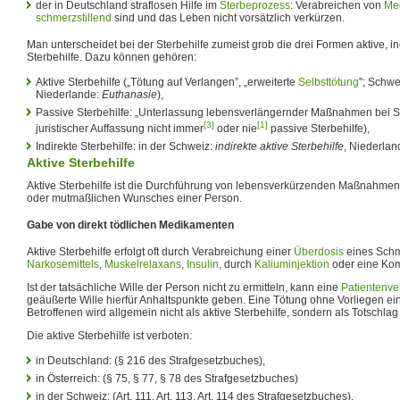
der in Deutschland straflosen Hilfe im
Sterbeprozess
: Verabreichen von
Me
schmerzstillend
sind und das Leben nicht vorsätzlich verkürzen.
Man unterscheidet bei der Sterbehilfe zumeist grob die drei Formen aktive, i
Sterbehilfe. Dazu können gehören:
Aktive Sterbehilfe („Tötung auf Verlangen”, „erweiterte
Selbsttötung
"; Schwe
Niederlande:
Euthanasie
),
Passive Sterbehilfe: „Unterlassung lebensverlängernder Maßnahmen bei 
[3]
[1]
juristischer Auffassung nicht immer
oder nie
passive Sterbehilfe),
Indirekte Sterbehilfe: in der Schweiz:
indirekte aktive Sterbehilfe
, Niederlan
Aktive Sterbehilfe
Aktive Sterbehilfe ist die Durchführung von lebensverkürzenden Maßnahmen
oder mutmaßlichen Wunsches einer Person.
Gabe von direkt tödlichen Medikamenten
Aktive Sterbehilfe erfolgt oft durch Verabreichung einer
Überdosis
eines Schm
Narkosemittels
,
Muskelrelaxans
,
Insulin
, durch
Kaliuminjektion
oder eine Kom
Ist der tatsächliche Wille der Person nicht zu ermitteln, kann eine
Patientenve
geäußerte Wille hierfür Anhaltspunkte geben. Eine Tötung ohne Vorliegen e
Betroffenen wird allgemein nicht als aktive Sterbehilfe, sondern als Totschla
Die aktive Sterbehilfe ist verboten:
in Deutschland: (
§ 216
des Strafgesetzbuches),
in Österreich: (
§ 75
,
§ 77
,
§ 78
des Strafgesetzbuches)
in der Schweiz: (
Art. 111
,
Art. 113
,
Art. 114
des Strafgesetzbuches).