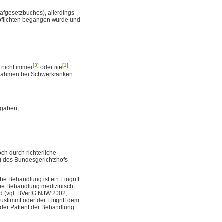
rafgesetzbuches), allerdings
tspflichten begangen wurde und
[3]
[1]
 nicht immer
oder nie
ßnahmen bei Schwerkranken
ngaben,
och durch richterliche
ng des Bundesgerichtshofs
iche Behandlung ist ein Eingriff
 die Behandlung medizinisch
rd (vgl. BVerfG NJW 2002,
 zustimmt oder der Eingriff dem
 der Patient der Behandlung