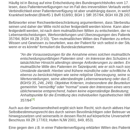
Häufig ist in Bezug auf eine Entscheidung des Bundesgerichtshofes vom 17. 3
lesen, dass Patientenverfügungen nur im Fall des irreversiblen Verlaufs verb
Verbindlichkeit einer Patientenverfügung ist aber unabhängig davon, in wel
Krankheit befindet (BVerfG 1 BvR 618/93; BGH 1 StR 357/94; BGH XII ZB 2/03
Befürworter einer Reichweitenbeschränkung argumentieren, dass Sterbesitu
seinen und daher der Wille nicht sicher festgestellt werden könne. Kann aber 
festgestellt werden, ist nach dem mutmaßlichen Willen zu entscheiden, der 
Lebensentscheidungen, Wertvorstellungen und Überzeugungen des Patienten
357/94; BGH XII ZB 2/ 03). "Den mutmaßlichen Willen des Patienten zu erfo
Wissen und Gewissen zu beurteilen, was der Patient für sich selbst in der Si
wenn er es könnte" formuliert die Bundesärztekammer.
"An die Voraussetzungen für die Annahme eines solchen mutmaßlich
entscheidungsunfähigen Patienten sind - im Interesse des Schutzes 
tatsächlicher Hinsicht allerdings strenge Anforderungen zu stellen. En
mutmaßliche Wille des Patienten im Tatzeitpunkt, wie er sich nach sor
Umstände darstellt. Hierbei sind frühere mündliche oder schriftlich
ebenso zu berücksichtigen wie seine religiöse Überzeugung, seine s
Wertvorstellungen, seine altersbedingte Lebenserwartung oder das E
BGHSt 35, 246, 249). Objektive Kriterien, insbesondere die Beurteil
gemeinhin "vernünftig" oder "normal" sowie den Interessen eines ver
üblicherweise entsprechend, haben keine eigenständige Bedeutung; 
Anhaltspunkte für die Ermittlung des individuellen hypothetischen Will
[3]
357/94
Auch aus der Gewissensfreiheit ergibt sich kein Recht, sich durch aktives H
Selbstbestimmungsrecht des durch seinen Bevollmächtigen oder Betreuer ve
hinwegzusetzen und seinerseits in dessen Recht auf körperliche Unversehrt
Beschluss XII ZR 177/03; Hufen NJW 2001, 849, 853).
Eine gegen den z.B. in einer Patientenverfügung erklärten Willen des Patie