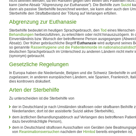
nicht definiert werden, da ein Handeln gegen den Willen des Patienten nicht 
kann (siehe Absatz "
Abgrenzung zur Euthanasie
"). Die Beihilfe zum
Suizid
ka
dann als passive Sterbehilfe bezeichnet werden, sie kann aber auch den Um
Sterbehilfe den Straftatbestand der Tötung auf Verlangen erfüllen.
Abgrenzung zur Euthanasie
Sterbehilfe bedeutet im heutigen Sprachgebrauch, den
Tod
eines Menschen 
Behandlungen
herbeizuführen, zu erleichtern oder nicht hinauszuzögern. In
Einverständnis bzw. Wunsch der betroffenene Person ausgegangen (Abweic
Absatz). Der früher gebräuchliche Begriff
Euthanasie
wird aufgrund seines 
so genannte
Rassenhygiene und die Patientenmorde im nationalsozialistis
deutschen Sprachgebrauch im Unterschied zu anderen Ländern nicht mehr i
(synonym) gebraucht.
Gesetzliche Regelungen
In Europa haben die Niederlande, Belgien und die Schweiz
Sterbehilfe
in un
zugelassen; in anderen europäischen Ländern, wie Spanien, Frankreich, Ital
dies kontrovers diskutiert.
Arten der Sterbehilfe
Zu unterscheiden ist die Sterbehilfe von
der in Deutschland je nach Umständen straflosen oder strafbaren Beihilfe
Niederlanden; dort ist der assistierte Suizid aktive Sterbehilfe),
dem ärztlichen Behandlungsabbruch auf Verlangen des betroffenen Patiente
dazu bevollmächtigte Person),
dem in Deutschland straflosen Ausschalten von Geräten (wie Beatmungsge
von
Reanimationsversuchen
nachdem der
Hirntod
bereits eingetreten ist,