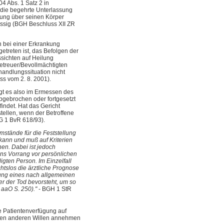
4 Abs. 1 Satz 2 in
 die begehrte Unterlassung
mung über seinen Körper
ssig (BGH Beschluss XII ZR
 bei einer Erkrankung
etreten ist, das Befolgen der
sichten auf Heilung
Betreuer/Bevollmächtigten
handlungssituation nicht
ss vom 2. 8. 2001).
iegt es also im Ermessen des
bgebrochen oder fortgesetzt
indet. Hat das Gericht
tellen, wenn der Betroffene
G 1 BvR 618/93).
mstände für die Feststellung
 kann und muß auf Kriterien
en. Dabei ist jedoch
ns Vorrang vor persönlichen
gten Person. Im Einzelfall
tslos die ärztliche Prognose
lung eines nach allgemeinen
r der Tod bevorsteht, um so
 aaO S. 250)."
- BGH 1 StR
ne Patientenverfügung auf
einen anderen Willen annehmen