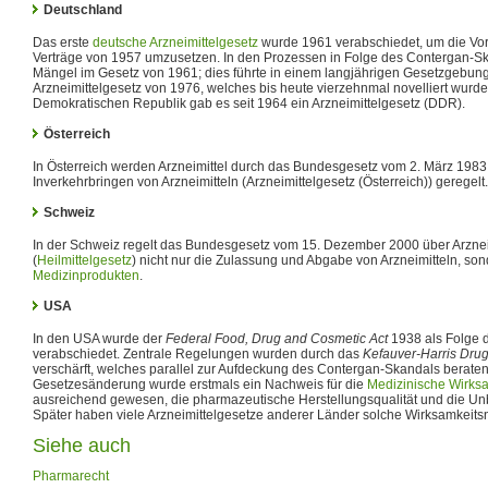
Deutschland
Das erste
deutsche Arzneimittelgesetz
wurde 1961 verabschiedet, um die V
Verträge von 1957 umzusetzen. In den Prozessen in Folge des Contergan-Sk
Mängel im Gesetz von 1961; dies führte in einem langjährigen Gesetzgebu
Arzneimittelgesetz von 1976, welches bis heute vierzehnmal novelliert wurde
Demokratischen Republik gab es seit 1964 ein Arzneimittelgesetz (DDR).
Österreich
In Österreich werden Arzneimittel durch das Bundesgesetz vom 2. März 1983
Inverkehrbringen von Arzneimitteln (Arzneimittelgesetz (Österreich)) geregelt.
Schweiz
In der Schweiz regelt das Bundesgesetz vom 15. Dezember 2000 über Arznei
(
Heilmittelgesetz
) nicht nur die Zulassung und Abgabe von Arzneimitteln, so
Medizinprodukten
.
USA
In den USA wurde der
Federal Food, Drug and Cosmetic Act
1938 als Folge d
verabschiedet. Zentrale Regelungen wurden durch das
Kefauver-Harris Dr
verschärft, welches parallel zur Aufdeckung des Contergan-Skandals beraten
Gesetzesänderung wurde erstmals ein Nachweis für die
Medizinische Wirks
ausreichend gewesen, die pharmazeutische Herstellungsqualität und die Un
Später haben viele Arzneimittelgesetze anderer Länder solche Wirksamkeits
Siehe auch
Pharmarecht