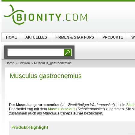
HOME
AKTUELLES
FIRMEN & START-UPS
PRODUKTE
W
Home
Lexikon
Musculus_gastrocnemius
Musculus gastrocnemius
Der
Musculus gastrocnemius
(lat.:
Zweiköpfiger Wadenmuskel
) ist ein
Skel
Er arbeitet eng mit dem
Musculus soleus
(
Schollenmuskel
) zusammen. Sie s
zusammen auch als
Musculus triceps surae
bezeichnet.
Produkt-Highlight