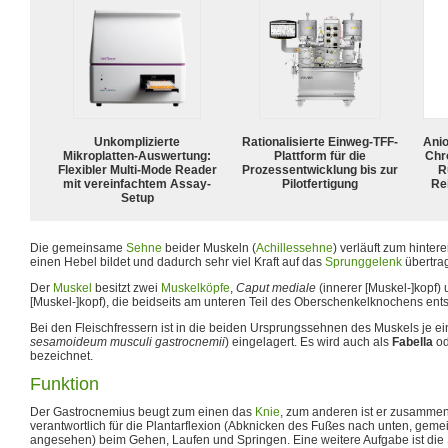
Unkomplizierte
Rationalisierte Einweg-TFF-
Ani
Mikroplatten-Auswertung:
Plattform für die
Chr
Flexibler Multi-Mode Reader
Prozessentwicklung bis zur
R
mit vereinfachtem Assay-
Pilotfertigung
Rei
Setup
Die gemeinsame
Sehne
beider Muskeln (
Achillessehne
) verläuft zum hinte
einen Hebel bildet und dadurch sehr viel Kraft auf das
Sprunggelenk
übertra
Der
Muskel
besitzt zwei
Muskelköpfe
,
Caput mediale
(innerer [Muskel-]kopf)
[Muskel-]kopf), die beidseits am unteren Teil des Oberschenkelknochens ent
Bei den Fleischfressern ist in die beiden Ursprungssehnen des Muskels je ei
sesamoideum musculi gastrocnemii
) eingelagert. Es wird auch als
Fabella
o
bezeichnet.
Funktion
Der Gastrocnemius beugt zum einen das
Knie
, zum anderen ist er zusamme
verantwortlich für die Plantarflexion (Abknicken des Fußes nach unten, gem
angesehen) beim Gehen, Laufen und Springen. Eine weitere Aufgabe ist die