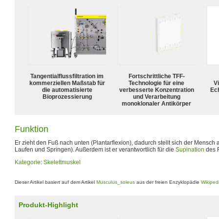
Tangentialflussfiltration im
Fortschrittliche TFF-
kommerziellen Maßstab für
Technologie für eine
Vi
die automatisierte
verbesserte Konzentration
Ech
Bioprozessierung
und Verarbeitung
monoklonaler Antikörper
Funktion
Er zieht den Fuß nach unten (Plantarflexion), dadurch stellt sich der Mensch 
Laufen und Springen). Außerdem ist er verantwortlich für die
Supination
des 
Kategorie
:
Skelettmuskel
Dieser Artikel basiert auf dem Artikel
Musculus_soleus
aus der freien Enzyklopädie
Wikiped
Produkt-Highlight