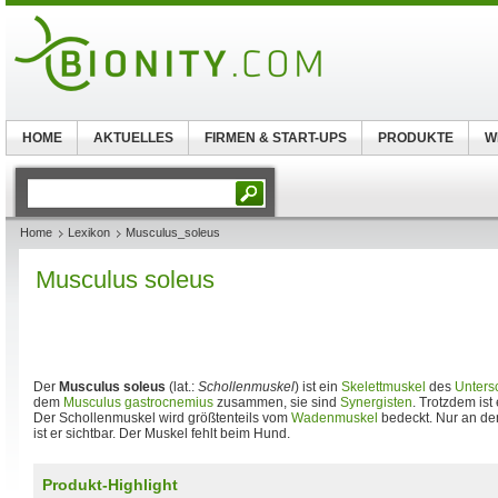
HOME
AKTUELLES
FIRMEN & START-UPS
PRODUKTE
W
Home
Lexikon
Musculus_soleus
Musculus soleus
Der
Musculus soleus
(lat.:
Schollenmuskel
) ist ein
Skelettmuskel
des
Unters
dem
Musculus gastrocnemius
zusammen, sie sind
Synergisten
. Trotzdem ist
Der Schollenmuskel wird größtenteils vom
Wadenmuskel
bedeckt. Nur an de
ist er sichtbar. Der Muskel fehlt beim Hund.
Produkt-Highlight