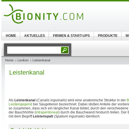
HOME
AKTUELLES
FIRMEN & START-UPS
PRODUKTE
W
Home
Lexikon
Leistenkanal
Leistenkanal
Als
Leistenkanal
(
Canalis inguinalis
) wird eine anatomische Struktur in der
B
Leistengegend
bei Säugetieren bezeichnet. Dabei stoßen Anteile der vorder
so zusammen, dass sich ein länglicher Kanal bildet, durch den verschieden
der Bauchhöhle (
intraperitoneal
) durch die Bauchwand hindurch treten. Der B
mit dem Begriff
Leistenspalt
(
Spatium inguinale
) identisch.