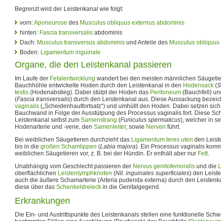
Begrenzt wird der Leistenkanal wie folgt:
vorn:
Aponeurose
des
Musculus obliquus externus abdominis
hinten:
Fascia transversalis
abdominis
Dach:
Musculus transversus abdominis
und Anteile des
Musculus obliquus 
Boden:
Ligamentum inguinale
Organe, die den Leistenkanal passieren
Im Laufe der
Fetalentwicklung
wandert bei den meisten männlichen Säugetier
Bauchhöhle entwickelte Hoden durch den Leistenkanal in den
Hodensack
(
S
testis
(Hodenabstieg). Dabei stülpt der Hoden das
Peritoneum
(Bauchfell) un
(
Fascia transversalis
) durch den Leistenkanal aus. Diese Aussackung bezei
vaginalis
(„Scheidenhautfortsatz“) und umhüllt den Hoden. Dabei setzen sich
Bauchwand in Folge der Ausstülpung des Processus vaginalis fort. Diese Sch
Leistenkanal selbst zum
Samenstrang
(
Funiculus spermaticus
), welcher in s
Hodenarterie und -vene, den
Samenleiter
, sowie
Nerven
führt.
Bei weiblichen Säugetieren durchzieht das
Ligamentum teres uteri
den Leiste
bis in die
großen Schamlippen
(
Labia majora
). Ein Processus vaginalis kom
weiblichen Säugetieren vor, z. B. bei der Hündin. Er enthält aber nur
Fett
.
Unabhängig vom Geschlecht passieren der
Nervus genitofemoralis
und die
oberflächlichen
Leistenlymphknoten
(
Nll. inguinales superficiales
) den Leist
auch die äußere Schamarterie (Arteria pudenda externa) durch den Leistenk
diese über das
Schenkeldreieck
in die Genitalgegend.
Erkrankungen
Die Ein- und Austrittspunkte des Leistenkanals stellen eine funktionelle Schw