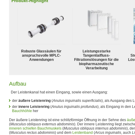
Produkt-Highlight
Robuste Glassäulen für
Leistungsstarke
anspruchsvolle MPLC-
Tangentialfluss-
Ste
Anwendungen
Filtrationslösungen für die
Lös
biopharmazeutische
Verarbeitung
Aufbau
Der Leistenkanal hat einen Eingang, sowie einen Ausgang:
der
äußere Leistenring
(
Anulus inguinalis superficialis
), als Ausgang des 
der
innere Leistenring
(
Anulus inguinalis profundus
), als Eingang in den 
Bauchhöhle
her
Der äußere Leistenring ist eine schlitzförmige Öffnung in der Sehne des
äuße
(
Musculus obliquus externus abdominis
). Der innere Leistenring liegt zwis
inneren schiefen Bauchmuskels
(
Musculus obliquus internus abdominis
), d
(
Musculus rectus abdominis
) und dem
Leistenband
(
Arcus inguinalis
, auch
L