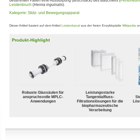
bestimmten Fällen eine Ausstülpung (Bruchsack) des Bauchfells (
Peritoneum
Leistenbruch
(
Hernia inguinalis
).
Kategorie
:
Stütz- und Bewegungsapparat
Dieser Artikel basiert auf dem Artikel
Leistenkanal
aus der freien Enzyklopädie
Wikipedia
un
Produkt-Highlight
Robuste Glassäulen für
Leistungsstarke
anspruchsvolle MPLC-
Tangentialfluss-
Ste
Anwendungen
Filtrationslösungen für die
Lös
biopharmazeutische
Verarbeitung