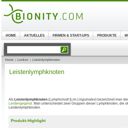
HOME
AKTUELLES
FIRMEN & START-UPS
PRODUKTE
W
Home
Lexikon
Leistenlymphknoten
Leistenlymphknoten
Als
Leistenlymphknoten
(
Lymphonodi
[Lnn.]
inguinales
) bezeichnet man di
Leistengegend
. Man unterscheidet zwei Gruppen dieser Lymphknoten, die ob
Leistenlymphknoten.
Produkt-Highlight