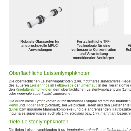
Robuste Glassäulen für
Fortschrittliche TFF-
anspruchsvolle MPLC-
Technologie für eine
Vi
Anwendungen
verbesserte Konzentration
Ech
und Verarbeitung
monoklonaler Antikörper
Oberflächliche Leistenlymphknoten
Die oberflächlichen Leistenlymphknoten (
Lnn. inguinales superficiales
) lieg
des äußeren
Leistenrings
im
Fettgewebe
der
Unterhaut
. In der Tieranatomi
den
Kniefaltenlymphknoten
dem oberflächlichen Leistenlymphzentrum (
Lymp
oder
inguinale superficiale
) zugeordnet.
Die durch diese Lymphknoten durchströmende Lymphe stammt bei männliche
Penis
und
Hodensack
(
Scrotum
), bei weiblichen Tieren aus den Leistenante
(
Euter
bzw. inguinale Mammarkomplexe) und die angrenzenden Hautbezirke.
inguinales superficiales auch als
Lnn. scrotales
bzw.
Lnn. mammarii
bezeichn
Tiefe Leistenlymphknoten
Die tiefen Leistenlymphknoten (
Lnn. inguinales profundi
oder
iliofemorales
) 