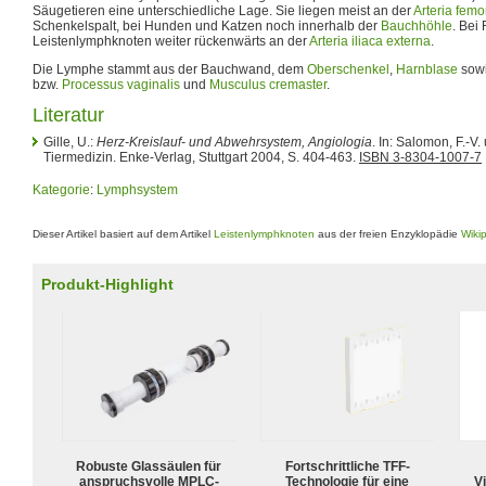
Säugetieren eine unterschiedliche Lage. Sie liegen meist an der
Arteria femo
Schenkelspalt, bei Hunden und Katzen noch innerhalb der
Bauchhöhle
. Bei
Leistenlymphknoten weiter rückenwärts an der
Arteria iliaca externa
.
Die Lymphe stammt aus der Bauchwand, dem
Oberschenkel
,
Harnblase
sow
bzw.
Processus vaginalis
und
Musculus cremaster
.
Literatur
Gille, U.:
Herz-Kreislauf- und Abwehrsystem, Angiologia
. In: Salomon, F.-V. 
Tiermedizin. Enke-Verlag, Stuttgart 2004, S. 404-463.
ISBN 3-8304-1007-7
Kategorie
:
Lymphsystem
Dieser Artikel basiert auf dem Artikel
Leistenlymphknoten
aus der freien Enzyklopädie
Wiki
Produkt-Highlight
Robuste Glassäulen für
Fortschrittliche TFF-
anspruchsvolle MPLC-
Technologie für eine
Vi