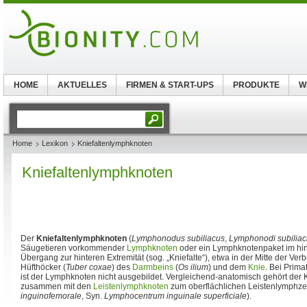
HOME
AKTUELLES
FIRMEN & START-UPS
PRODUKTE
W
Home
Lexikon
Kniefaltenlymphknoten
Kniefaltenlymphknoten
Der
Kniefaltenlymphknoten
(
Lymphonodus subiliacus
,
Lymphonodi subiliac
Säugetieren vorkommender
Lymphknoten
oder ein Lymphknotenpaket im hin
Übergang zur hinteren Extremität (sog. „Kniefalte“), etwa in der Mitte der V
Hüfthöcker (
Tuber coxae
) des
Darmbeins
(
Os ilium
) und dem
Knie
. Bei Prim
ist der Lymphknoten nicht ausgebildet. Vergleichend-anatomisch gehört der
zusammen mit den
Leistenlymphknoten
zum oberflächlichen Leistenlymphze
inguinofemorale
, Syn.
Lymphocentrum inguinale superficiale
).