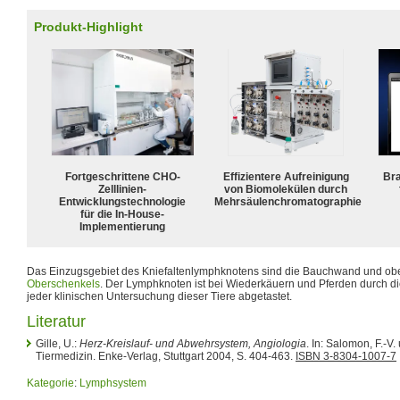
Produkt-Highlight
Fortgeschrittene CHO-
Effizientere Aufreinigung
Bra
Zelllinien-
von Biomolekülen durch
Entwicklungstechnologie
Mehrsäulenchromatographie
für die In-House-
Implementierung
Das Einzugsgebiet des Kniefaltenlymphknotens sind die Bauchwand und ober
Oberschenkels
. Der Lymphknoten ist bei Wiederkäuern und Pferden durch die
jeder klinischen Untersuchung dieser Tiere abgetastet.
Literatur
Gille, U.:
Herz-Kreislauf- und Abwehrsystem, Angiologia
. In: Salomon, F.-V. 
Tiermedizin. Enke-Verlag, Stuttgart 2004, S. 404-463.
ISBN 3-8304-1007-7
Kategorie
:
Lymphsystem