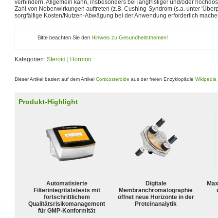
verhindern. Allgemein kann, insbesonders bei langfristiger und/oder hochdo
Zahl von Nebenwirkungen auftreten (z.B. Cushing-Syndrom (s.a. unter 'Überpr
sorgfältige Kosten/Nutzen-Abwägung bei der Anwendung erforderlich mache
Bitte beachten Sie den
Hinweis zu Gesundheitsthemen
!
Kategorien:
Steroid
|
Hormon
Dieser Artikel basiert auf dem Artikel
Corticosteroide
aus der freien Enzyklopädie
Wikipedia
Produkt-Highlight
Automatisierte
Digitale
Max
Filterintegritätstests mit
Membranchromatographie
fortschrittlichem
öffnet neue Horizonte in der
Qualitätsrisikomanagement
Proteinanalytik
für GMP-Konformität