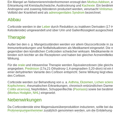
Ein Mangel an Nebennierenrindenhormonen erzeugt den
Morbus Addison
, 
Erkrankung mit Kreislaufschwäche, Austrocknung und
Kachexie
. Ein bestimm
Androgene und zuwenig Aldosteron produziert werden, verursacht
Virilismus
Vollbild der Krankheit wird als
adrenogenitales Syndrom
bezeichnet.
Abbau
Corticoide werden in der
Leber
durch Reduktion zu inaktiven Derivaten (17-H
Ketosteroide) umgewandelt und über Urin und Gallenflüssigkeit ausgeschied
Therapie
Außer bei den o. g. Mangelzuständen werden vor allem Glucocorticoide in z
Immunerkrankungen und Notfallsituationen als Medikament eingesetzt. Die na
gegenüber den künstlichen Corticoiden schwächer wirksam. Medikamente mit 
binden sich leichter an die Rezeptoren und haben bei gleicher Arzneimittelk
Wirkung.
Für die
orale
und intravenöse Therapie werden Äquivalenzdosen (die gleich
angegeben.
Prednison
(17α,21-Dihydroxy-1,4-pregnadien-3,20-dion) ist ein 
einer dehydrierten Variante des Cortison entspricht. Seine Wirkung liegt etwa 
des Cortison.
Corticoide werden zur Behandlung von u. a.
Asthma
,
Ekzemen
,
Lichen scler
Kopfschmerz
, rheumatischen Erkrankungen, chronisch entzündlichen Darme
Colitis ulcerosa
), Nephritiden, Schuppenflechte (
Psoriasis
) sowie bei bestim
(
Morbus Hodgkin
,
NHL
) eingesetzt.
Nebenwirkungen
Da Corticosteroide eine Magensäureüberproduktion induzieren, sollte bei da
Protonenpumpenhemmer
zusätzlich genommen werden, um die Entstehung