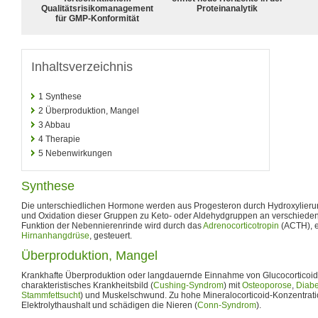
Qualitätsrisikomanagement
Proteinanalytik
für GMP-Konformität
Inhaltsverzeichnis
1
Synthese
2
Überproduktion, Mangel
3
Abbau
4
Therapie
5
Nebenwirkungen
Synthese
Die unterschiedlichen Hormone werden aus Progesteron durch Hydroxylier
und Oxidation dieser Gruppen zu Keto- oder Aldehydgruppen an verschieden
Funktion der Nebennierenrinde wird durch das
Adrenocorticotropin
(ACTH), 
Hirnanhangdrüse
, gesteuert.
Überproduktion, Mangel
Krankhafte Überproduktion oder langdauernde Einnahme von Glucocorticoi
charakteristisches Krankheitsbild (
Cushing-Syndrom
) mit
Osteoporose
,
Diabe
Stammfettsucht
) und Muskelschwund. Zu hohe Mineralocorticoid-Konzentrat
Elektrolythaushalt und schädigen die Nieren (
Conn-Syndrom
).