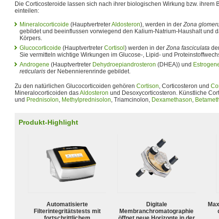
Die Corticosteroide lassen sich nach ihrer biologischen Wirkung bzw. ihrem 
einteilen:
Mineralocorticoide
(Hauptvertreter
Aldosteron
), werden in der
Zona glomer
gebildet und beeinflussen vorwiegend den Kalium-Natrium-Haushalt und 
Körpers.
Glucocorticoide
(Hauptvertreter
Cortisol
) werden in der
Zona fasciculata
der
Sie vermitteln wichtige Wirkungen im Glucose-, Lipid- und Proteinstoffwech
Androgene
(Hauptvertreter
Dehydroepiandrosteron
(DHEA)) und
Estrogen
reticularis
der Nebennierenrinde gebildet.
Zu den natürlichen Glucocorticoiden gehören
Cortison
, Corticosteron und
Cor
Mineralocorticoiden das
Aldosteron
und Desoxycorticosteron. Künstliche Cort
und
Prednisolon
,
Methylprednisolon
, Triamcinolon,
Dexamethason
,
Betamet
Produkt-Highlight
Automatisierte
Digitale
Max
Filterintegritätstests mit
Membranchromatographie
fortschrittlichem
öffnet neue Horizonte in der