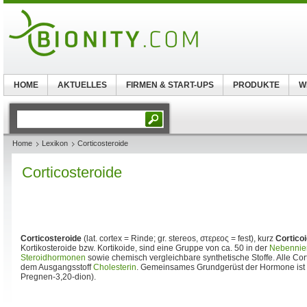
HOME
AKTUELLES
FIRMEN & START-UPS
PRODUKTE
W
Home
Lexikon
Corticosteroide
Corticosteroide
Corticosteroide
(lat. cortex = Rinde; gr. stereos, στερεος = fest), kurz
Cortico
Kortikosteroide bzw. Kortikoide, sind eine Gruppe von ca. 50 in der
Nebennie
Steroidhormonen
sowie chemisch vergleichbare synthetische Stoffe. Alle Cor
dem Ausgangsstoff
Cholesterin
. Gemeinsames Grundgerüst der Hormone ist
Pregnen-3,20-dion).