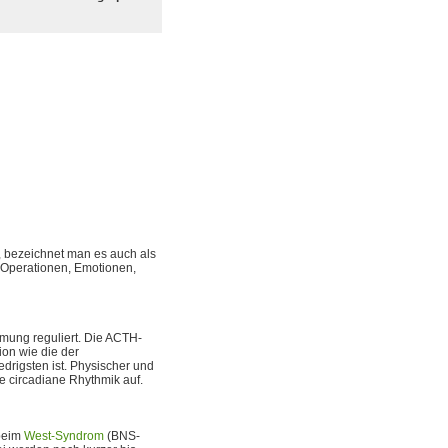
 bezeichnet man es auch als
, Operationen, Emotionen,
ung reguliert. Die ACTH-
ion wie die der
rigsten ist. Physischer und
e circadiane Rhythmik auf.
 beim
West-Syndrom
(BNS-