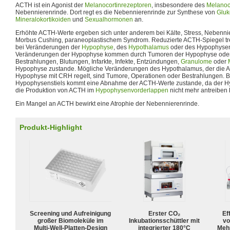
ACTH ist ein Agonist der
Melanocortinrezeptoren
, insbesondere des
Melanoco
Nebennierenrinde. Dort regt es die Nebennierenrinde zur Synthese von
Gluk
Mineralokortikoiden
und
Sexualhormonen
an.
Erhöhte ACTH-Werte ergeben sich unter anderem bei Kälte, Stress, Nebennie
Morbus Cushing, paraneoplastischem Syndrom. Reduzierte ACTH-Spiegel t
bei Veränderungen der
Hypophyse
, des
Hypothalamus
oder des Hypophysens
Veränderungen der Hypophyse kommen durch Tumoren der Hypophyse oder 
Bestrahlungen, Blutungen, Infarkte, Infekte, Entzündungen,
Granulome
oder
Hypophyse zustande. Mögliche Veränderungen des Hypothalamus, der die A
Hypophyse mit CRH regelt, sind Tumore, Operationen oder Bestrahlungen. Be
Hypophysenstiels kommt eine Abnahme der ACTH-Werte zustande, da der 
die Produktion von ACTH im
Hypophysenvorderlappen
nicht mehr antreiben 
Ein Mangel an ACTH bewirkt eine Atrophie der Nebennierenrinde.
Produkt-Highlight
Screening und Aufreinigung
Erster CO₂
Ef
großer Biomoleküle im
Inkubationsschüttler mit
vo
Multi-Well-Platten-Design
integrierter 180°C
Meh