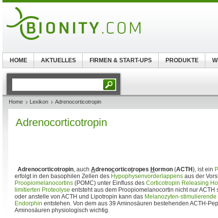
HOME
AKTUELLES
FIRMEN & START-UPS
PRODUKTE
W
Home
Lexikon
Adrenocorticotropin
Adrenocorticotropin
Adrenocorticotropin
, auch
A
dreno
c
ortico
t
ropes
H
ormon
(
ACTH
), ist ein
P
erfolgt in den basophilen Zellen des
Hypophysenvorderlappens
aus der Vors
Proopiomelanocortins
(POMC) unter Einfluss des
Corticotropin Releasing H
limitierten Proteolyse
entsteht aus dem Proopiomelanocortin nicht nur ACTH s
oder anstelle von ACTH und Lipotropin kann das
Melanozyten-stimulierend
Endorphin
entstehen. Von dem aus 39 Aminosäuren bestehenden ACTH-Peptid
Aminosäuren physiologisch wichtig.