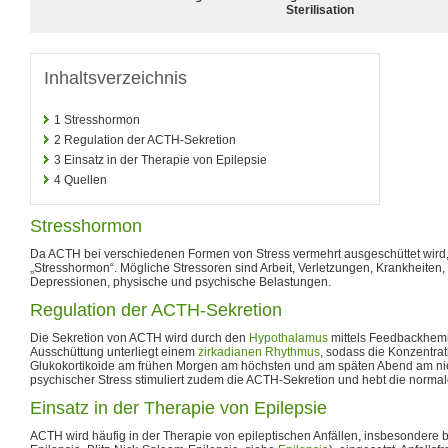
Sterilisation
Inhaltsverzeichnis
1
Stresshormon
2
Regulation der ACTH-Sekretion
3
Einsatz in der Therapie von Epilepsie
4
Quellen
Stresshormon
Da ACTH bei verschiedenen Formen von Stress vermehrt ausgeschüttet wird,
„Stresshormon“. Mögliche Stressoren sind Arbeit, Verletzungen, Krankheiten
Depressionen, physische und psychische Belastungen.
Regulation der ACTH-Sekretion
Die Sekretion von ACTH wird durch den
Hypothalamus
mittels Feedbackhemm
Ausschüttung unterliegt einem
zirkadianen Rhythmus
, sodass die Konzentrat
Glukokortikoide am frühen Morgen am höchsten und am späten Abend am nied
psychischer Stress stimuliert zudem die ACTH-Sekretion und hebt die normal
Einsatz in der Therapie von Epilepsie
ACTH wird häufig in der Therapie von epileptischen Anfällen, insbesondere