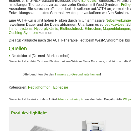
Epilepsie, Blitz-Nick-Salaam-Epilepsie, siehe
Epilepsie
), eingesetzt. Anfalls
mittellanger Therapie bis zu acht von zehn Kindern mit West-Syndrom.
Frühg
Ausnahme: Sie sprechen offenbar deutlich seltener auf ACTH an; vermutlich
Entwicklungsstandes des Gehirns bzw. der perivaskulären weißen Substanz.
Eine ACTH-Kur ist mit hohen Risiken durch mitunter massive
Nebenwirkung
jeweiligen Dauer und der Dosis abhängen. U. a. kann es zu
Leukozytose
, S
Immunsystems
,
Hyperglykämie
,
Bluthochdruck
,
Erbrechen
,
Magenblutungen
Cushing-Syndrom
kommen.
Die Rückfallquote nach der ACTH-Therapie liegt beim West-Syndrom bei bis
Quellen
Netdoktor.at (Dr. med. Markus Imhof)
Dieser Artikel enthält Text aus Flexikon, einem Wiki der Firma Doccheck, und ist durch die 
Bitte beachten Sie den
Hinweis zu Gesundheitsthemen
!
Kategorien:
Peptidhormon
|
Epilepsie
Dieser Artikel basiert auf dem Artikel
Adrenocorticotropin
aus der freien Enzyklopädie
Wikip
Produkt-Highlight