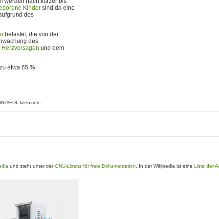
frei werden nach kurzer bis
eborene Kinder
sind da eine
 aufgrund des
en
belastet, die von der
chwächung des
,
Herzversagen
und dem
 zu etwa 65 %.
GNU/FDL lizenziert.
edia
und steht unter der
GNU-Lizenz für freie Dokumentation
. In der Wikipedia ist eine
Liste der 