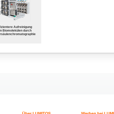
fizientere Aufreinigung
n Biomolekülen durch
rsäulenchromatographie
Über LUMITOS
Werben bei LUM