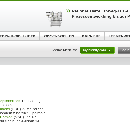
Rationalisierte Einweg-TFF-Pl
Prozessentwicklung bis zur P
EBINAR-BIBLIOTHEK
WISSENSWELTEN
KARRIERE
THEMENWE
Meine Merkliste
my.bionity.com
Logi
eptidhormon
. Die Bildung
tufe des
ormons
(CRH). Aufgrund der
ondern zusätzlich Lipotropin
e Hormon
(MSH) und ein
 sind nur die ersten 24