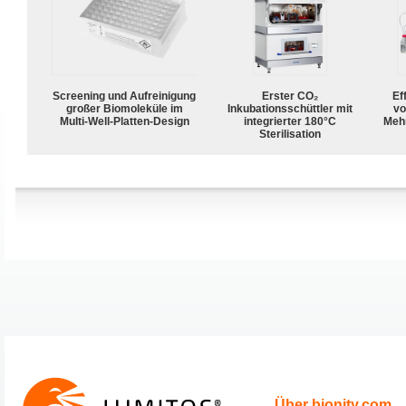
Screening und Aufreinigung
Erster CO₂
Ef
großer Biomoleküle im
Inkubationsschüttler mit
vo
Multi-Well-Platten-Design
integrierter 180°C
Meh
Sterilisation
Über bionity.com