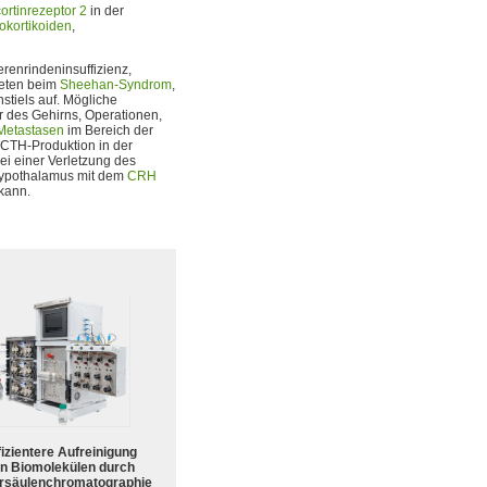
rtinrezeptor 2
in der
okortikoiden
,
renrindeninsuffizienz,
reten beim
Sheehan-Syndrom
,
tiels auf. Mögliche
des Gehirns, Operationen,
Metastasen
im Bereich der
CTH-Produktion in der
i einer Verletzung des
Hypothalamus mit dem
CRH
kann.
fizientere Aufreinigung
n Biomolekülen durch
rsäulenchromatographie