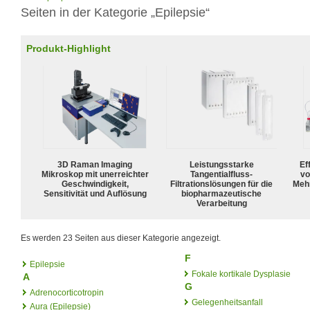
Seiten in der Kategorie „Epilepsie“
Produkt-Highlight
3D Raman Imaging
Leistungsstarke
Ef
Mikroskop mit unerreichter
Tangentialfluss-
vo
Geschwindigkeit,
Filtrationslösungen für die
Meh
Sensitivität und Auflösung
biopharmazeutische
Verarbeitung
Es werden 23 Seiten aus dieser Kategorie angezeigt.
F
Epilepsie
Fokale kortikale Dysplasie
A
G
Adrenocorticotropin
Gelegenheitsanfall
Aura (Epilepsie)