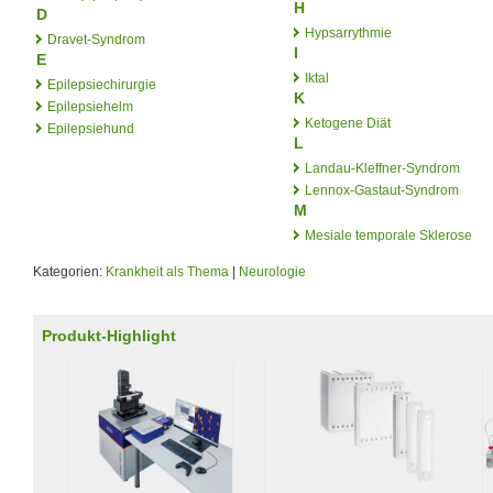
H
D
Hypsarrythmie
Dravet-Syndrom
I
E
Iktal
Epilepsiechirurgie
K
Epilepsiehelm
Ketogene Diät
Epilepsiehund
L
Landau-Kleffner-Syndrom
Lennox-Gastaut-Syndrom
M
Mesiale temporale Sklerose
Kategorien:
Krankheit als Thema
|
Neurologie
Produkt-Highlight