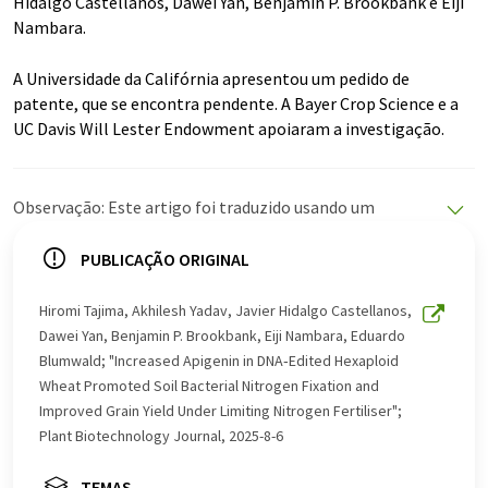
Hidalgo Castellanos, Dawei Yan, Benjamin P. Brookbank e Eiji
Nambara.
A Universidade da Califórnia apresentou um pedido de
patente, que se encontra pendente. A Bayer Crop Science e a
UC Davis Will Lester Endowment apoiaram a investigação.
Observação: Este artigo foi traduzido usando um
sistema de computador sem intervenção humana. A
LUMITOS oferece essas traduções automáticas para
PUBLICAÇÃO ORIGINAL
apresentar uma gama mais ampla de notícias atuais.
Como este artigo foi traduzido com tradução
Hiromi Tajima, Akhilesh Yadav, Javier Hidalgo Castellanos,
automática, é possível que contenha erros de
Dawei Yan, Benjamin P. Brookbank, Eiji Nambara, Eduardo
vocabulário, sintaxe ou gramática. O artigo original em
Blumwald; "Increased Apigenin in
DNA
‐Edited Hexaploid
Inglês pode ser encontrado
aqui
.
Wheat Promoted Soil Bacterial Nitrogen Fixation and
Improved Grain Yield Under Limiting Nitrogen Fertiliser";
Plant Biotechnology Journal, 2025-8-6
TEMAS