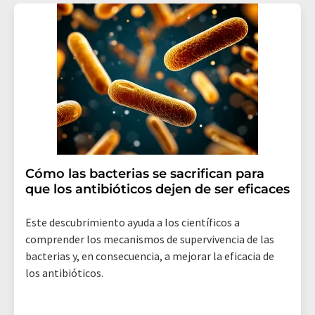
de indicar los motivos informando por correo postal a
LUMITOS AG, Ernst-Augustin-Str. 2, 12489 Berlín
(Alemania) o por correo electrónico a
revoke@lumitos.com
. Además, en cada correo
electrónico se incluye un enlace para anular la
suscripción al boletín informativo correspondiente.
Cómo las bacterias se sacrifican para
que los antibióticos dejen de ser eficaces
Este descubrimiento ayuda a los científicos a
comprender los mecanismos de supervivencia de las
bacterias y, en consecuencia, a mejorar la eficacia de
los antibióticos.