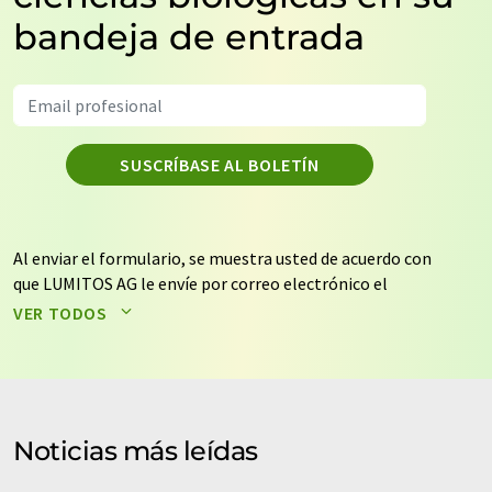
bandeja de entrada
SUSCRÍBASE AL BOLETÍN
Al enviar el formulario, se muestra usted de acuerdo con
que LUMITOS AG le envíe por correo electrónico el
boletín o boletines seleccionados anteriormente. Sus
VER TODOS
datos no se facilitarán a terceros. El almacenamiento y
el procesamiento de sus datos se realiza sobre la base
de nuestra
política de protección de datos
. LUMITOS
puede ponerse en contacto con usted por correo
electrónico a efectos publicitarios o de investigación de
Noticias más leídas
mercado y opinión. Puede revocar en todo momento su
consentimiento sin efecto retroactivo y sin necesidad