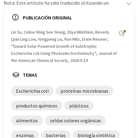
Nota: Este artículo ha sido traducido utilizando un
sistema informático sin intervención humana. LUMITOS
ofrece estas traducciones automáticas para presentar
PUBLICACIÓN ORIGINAL
una gama más amplia de noticias de actualidad. Como
este artículo ha sido traducido con traducción
Lin Su, Celine Wing See Yeung, Eliya Milshtein, Beverly
automática, es posible que contenga errores de
Qian Ling Low, Yongpeng Liu, Ron Milo, Erwin Reisner;
vocabulario, sintaxis o gramática. El artículo original en
"Toward Solar-Powered Growth of Autotrophic
Inglés se puede encontrar
aquí
.
Escherichia coli Using Photoelectrochemistry"; Journal of
the American Chemical Society, 2026-5-19
TEMAS
Escherichia coli
proteínas microbianas
productos químicos
plásticos
alimentos
celdas solares orgánicas
enzimas
bacterias
biología sintética