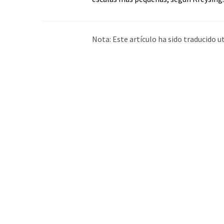
Nota: Este artículo ha sido traducido 
humana. LUMITOS ofrece estas traduc
amplia de noticias de actualidad. Como
automática, es posible que contenga er
original en Inglés se puede encontrar
a