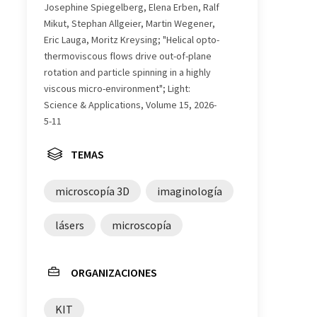
Josephine Spiegelberg, Elena Erben, Ralf
Mikut, Stephan Allgeier, Martin Wegener,
Eric Lauga, Moritz Kreysing; "Helical opto-
thermoviscous flows drive out-of-plane
rotation and particle spinning in a highly
viscous micro-environment"; Light:
Science & Applications, Volume 15, 2026-
5-11
TEMAS
microscopía 3D
imaginología
lásers
microscopía
ORGANIZACIONES
KIT