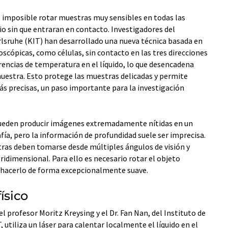
 imposible rotar muestras muy sensibles en todas las
io sin que entraran en contacto. Investigadores del
rlsruhe (KIT) han desarrollado una nueva técnica basada en
scópicas, como células, sin contacto en las tres direcciones
erencias de temperatura en el líquido, lo que desencadena
muestra. Esto protege las muestras delicadas y permite
 precisas, un paso importante para la investigación
ueden producir imágenes extremadamente nítidas en un
ía, pero la información de profundidad suele ser imprecisa.
tras deben tomarse desde múltiples ángulos de visión y
dimensional. Para ello es necesario rotar el objeto
 hacerlo de forma excepcionalmente suave.
ísico
el profesor Moritz Kreysing y el Dr. Fan Nan, del Instituto de
 utiliza un láser para calentar localmente el líquido en el