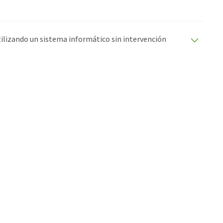
utilizando un sistema informático sin intervención
ciones automáticas para presentar una gama más
 este artículo ha sido traducido con traducción
rores de vocabulario, sintaxis o gramática. El artículo
quí
.