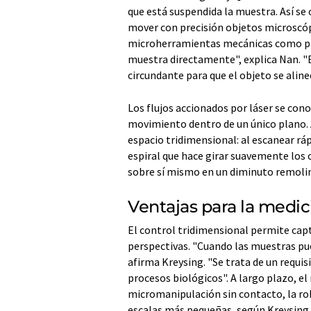
que está suspendida la muestra. Así se c
mover con precisión objetos microscóp
microherramientas mecánicas como pip
muestra directamente", explica Nan. "
circundante para que el objeto se aline
Los flujos accionados por láser se con
movimiento dentro de un único plano. 
espacio tridimensional: al escanear rá
espiral que hace girar suavemente los 
sobre sí mismo en un diminuto remoli
Ventajas para la medic
El control tridimensional permite capt
perspectivas. "Cuando las muestras pu
afirma Kreysing. "Se trata de un requis
procesos biológicos". A largo plazo, e
micromanipulación sin contacto, la rob
escalas más pequeñas, según Kreysing.