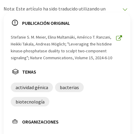
Nota: Este artículo ha sido traducido utilizando un
sistema informático sin intervención humana. LUMITOS
ofrece estas traducciones automáticas para presentar
PUBLICACIÓN ORIGINAL
una gama más amplia de noticias de actualidad. Como
este artículo ha sido traducido con traducción
Stefanie S. M. Meier, Elina Multamäki, Américo T. Ranzani,
automática, es posible que contenga errores de
Heikki Takala, Andreas Möglich; "Leveraging the histidine
vocabulario, sintaxis o gramática. El artículo original en
kinase-phosphatase duality to sculpt two-component
Inglés se puede encontrar
aquí
.
signaling"; Nature Communications, Volume 15, 2024-6-10
TEMAS
actividad génica
bacterias
biotecnología
ORGANIZACIONES