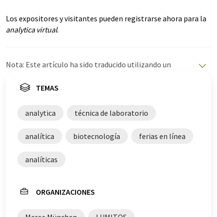
Los expositores y visitantes pueden registrarse ahora para la
analytica virtual
.
Nota: Este artículo ha sido traducido utilizando un
sistema informático sin intervención humana. LUMITOS
ofrece estas traducciones automáticas para presentar
TEMAS
una gama más amplia de noticias de actualidad. Como
este artículo ha sido traducido con traducción
analytica
técnica de laboratorio
automática, es posible que contenga errores de
vocabulario, sintaxis o gramática. El artículo original en
analítica
biotecnología
ferias en línea
Inglés se puede encontrar
aquí
.
analíticas
ORGANIZACIONES