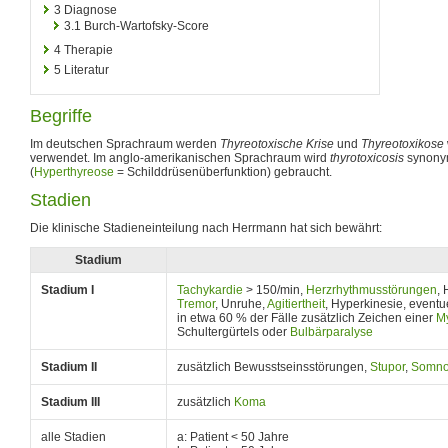
3
Diagnose
3.1
Burch-Wartofsky-Score
4
Therapie
5
Literatur
Begriffe
Im deutschen Sprachraum werden
Thyreotoxische Krise
und
Thyreotoxikose
verwendet. Im anglo-amerikanischen Sprachraum wird
thyrotoxicosis
synony
(
Hyperthyreose
= Schilddrüsenüberfunktion) gebraucht.
Stadien
Die klinische Stadieneinteilung nach Herrmann hat sich bewährt:
Stadium
Stadium I
Tachykardie
> 150/min,
Herzrhythmusstörungen
,
Tremor
, Unruhe,
Agitiertheit
, Hyperkinesie, event
in etwa 60 % der Fälle zusätzlich Zeichen einer
M
Schultergürtels oder
Bulbärparalyse
Stadium II
zusätzlich Bewusstseinsstörungen,
Stupor
,
Somno
Stadium III
zusätzlich
Koma
alle Stadien
a: Patient < 50 Jahre