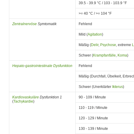
39.5 - 39.9 °C / 103 - 103.9 °F
>= 40 °C / >= 104 °F
Zentralnervöse
Symtomatik
Fehlend
Mild (
Agitation
)
Mäßig (
Delir
,
Psychose
, extreme
L
Schwer (
Krampfanfälle
,
Koma
)
Hepato
-
gastrointestinale
Dysfunktion
Fehlend
Mäßig (Durchfall, Übelkeit, Erbr
Schwer (Unerklärter
Ikterus
)
Kardiovaskuläre
Dysfunktion 1
90 - 109 / Minute
(
Tachykardie
)
110 - 119 / Minute
120 - 129 / Minute
130 - 139 / Minute