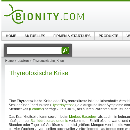
HOME
AKTUELLES
FIRMEN & START-UPS
PRODUKTE
W
Home
Lexikon
Thyreotoxische_Krise
Thyreotoxische Krise
Eine
Thyreotoxische Krise
oder
Thyreotoxikose
ist eine krisenhafte Versc
Schilddrüsenüberfunktion (
Hyperthyreose
), die aufgrund ihrer Symptome akut
Sterblichkeit (
Letalität
) beträgt 20 bis 30 %, bei älteren Patienten zum Teil höh
Das Krankheitsbild kann sowohl beim
Morbus Basedow
, als auch - in Iodm
häufiger - bei
Schilddrüsenautonomie
vorkommen. Es tritt oft unerwartet und
Stunden oder Tage auf. Auslöser sind meist größere Mengen von Iod, die vom
bis vier Wochen zuvor - selten auch weiter zurückliegend - aufgenommen w