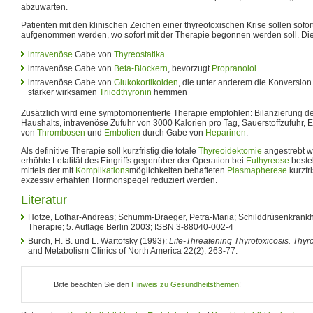
abzuwarten.
Patienten mit den klinischen Zeichen einer thyreotoxischen Krise sollen sofor
aufgenommen werden, wo sofort mit der Therapie begonnen werden soll. Die
intravenöse
Gabe von
Thyreostatika
intravenöse Gabe von
Beta-Blockern
, bevorzugt
Propranolol
intravenöse Gabe von
Glukokortikoiden
, die unter anderem die Konversio
stärker wirksamen
Triiodthyronin
hemmen
Zusätzlich wird eine symptomorientierte Therapie empfohlen: Bilanzierung des
Haushalts, intravenöse Zufuhr von 3000 Kalorien pro Tag, Sauerstoffzufuhr,
von
Thrombosen
und
Embolien
durch Gabe von
Heparinen
.
Als definitive Therapie soll kurzfristig die totale
Thyreoidektomie
angestrebt w
erhöhte Letalität des Eingriffs gegenüber der Operation bei
Euthyreose
beste
mittels der mit
Komplikations
möglichkeiten behafteten
Plasmapherese
kurzfr
exzessiv erhähten Hormonspegel reduziert werden.
Literatur
Hotze, Lothar-Andreas; Schumm-Draeger, Petra-Maria; Schilddrüsenkrank
Therapie; 5. Auflage Berlin 2003;
ISBN 3-88040-002-4
Burch, H. B. und L. Wartofsky (1993):
Life-Threatening Thyrotoxicosis. Thyro
and Metabolism Clinics of North America 22(2): 263-77.
Bitte beachten Sie den
Hinweis zu Gesundheitsthemen
!