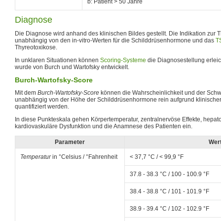
b: Patient > 50 Jahre
Diagnose
Die Diagnose wird anhand des klinischen Bildes gestellt. Die Indikation zur The
unabhängig von den in-vitro-Werten für die Schilddrüsenhormone und das
T
Thyreotoxikose.
In unklaren Situationen können
Scoring-Systeme
die Diagnosestellung erleic
wurde von Burch und Wartofsky entwickelt.
Burch-Wartofsky-Score
Mit dem
Burch-Wartofsky-Score
können die Wahrscheinlichkeit und der Schw
unabhängig von der Höhe der Schilddrüsenhormone rein aufgrund klinischer 
quantifiziert werden.
In diese Punkteskala gehen Körpertemperatur, zentralnervöse Effekte, hepat
kardiovaskuläre Dysfunktion und die Anamnese des Patienten ein.
Parameter
Wer
Temperatur
in °Celsius / °Fahrenheit
< 37,7 °C / < 99,9 °F
37.8 - 38.3 °C / 100 - 100.9 °F
38.4 - 38.8 °C / 101 - 101.9 °F
38.9 - 39.4 °C / 102 - 102.9 °F