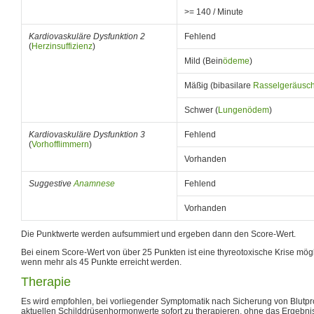
>= 140 / Minute
Kardiovaskuläre Dysfunktion 2
Fehlend
(
Herzinsuffizienz
)
Mild (Bein
ödeme
)
Mäßig (bibasilare
Rasselgeräusc
Schwer (
Lungenödem
)
Kardiovaskuläre Dysfunktion 3
Fehlend
(
Vorhofflimmern
)
Vorhanden
Suggestive
Anamnese
Fehlend
Vorhanden
Die Punktwerte werden aufsummiert und ergeben dann den Score-Wert.
Bei einem Score-Wert von über 25 Punkten ist eine thyreotoxische Krise mögli
wenn mehr als 45 Punkte erreicht werden.
Therapie
Es wird empfohlen, bei vorliegender Symptomatik nach Sicherung von Blutp
aktuellen Schilddrüsenhormonwerte sofort zu therapieren, ohne das Ergebn