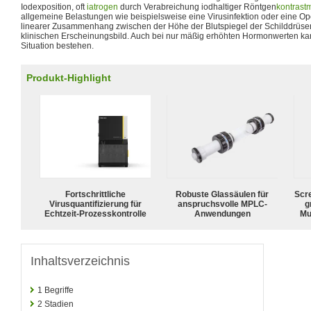
Iodexposition, oft
iatrogen
durch Verabreichung iodhaltiger Röntgen
kontrastm
allgemeine Belastungen wie beispielsweise eine Virusinfektion oder eine Ope
linearer Zusammenhang zwischen der Höhe der Blutspiegel der Schilddrü
klinischen Erscheinungsbild. Auch bei nur mäßig erhöhten Hormonwerten ka
Situation bestehen.
Produkt-Highlight
Fortschrittliche
Robuste Glassäulen für
Scr
Virusquantifizierung für
anspruchsvolle MPLC-
g
Echtzeit-Prozesskontrolle
Anwendungen
Mu
Inhaltsverzeichnis
1
Begriffe
2
Stadien