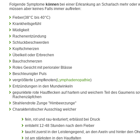
Folgende Symptome
können
bei einer Erkrankung an Scharlach mehr oder we
müssen aber keines Falls immer auftreten:
Fieber(38°C bis 40°C)
Krankheitsgefühl
Müdigkeit
Rachenentzündung
Schluckbeschwerden
Kopfschmerzen
Übelkeit oder Erbrechen
Bauchschmerzen
Rotes Gesicht mit perioraler Blässe
Beschleunigter Puls
vergrößterte Lympfknoten(
Lymphadenopathie
)
Entzündungen in den Mundwinkeln
gepunktete rote Hautflecken auf hartem und weichem Teil des Gaumens s
Rachenzäpfchen
Strahlendrote Zunge "Himbeerzunge"
Charakteristischer Ausschlag welcher
fein, rot und rau-texturiert; erblässt bei Druck
entsteht 12-48 Stunden nach dem Fieber
taucht zuerst in der Leistengegend, an den Axeln und hinter den Oh
ist am stärksten in den Hautfalten