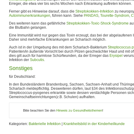
Erreger, die etwa vier bis sechs Wochen nach Erkrankung auftreten können.
Ferner gibt es Hinweise darauf, dass die
Streptokokken
-
Infektion
zu neuropsy
Autoimmunerkrankungen
, führen kann. Siehe
PANDAS
,
Tourette-Syndrom
,
C
Des weiteren kann das gefährliche
Streptokokken-Toxic-Shock-Syndrome
auf
die Blutbahn gelangen.
Eine Immunität wird nur gegen das Toxin erzeugt, das bei der abgelaufenen I
Daher sind mehrfache Erkrankungen an Scharlach möglich.
Auch ist in der Umgebung des mit dem Scharlach-Bakterium
Streptococcus 
Patienten/in äußerste Vorsicht bei durch Pilzen geschwächter Haut und mit
dies gilt auch für harmlose Schürfwunden, da der Erreger das
Erysipel
verursa
Infektion der
Subcutis
.
Sonstiges
für Deutschland:
In den Bundesländern Brandenburg, Sachsen, Sachsen-Anhalt und Thüringe
Scharlach meldepflichtig. Desweiteren dürfen, laut §34 des Infektionsschutz
Streptococcus-pyogenes erkrankte sowie dessen verdächtigte Personen sich 
Gemeinschaftseinrichtungen(z.B. Schulen) aufhalten.
Bitte beachten Sie den
Hinweis zu Gesundheitsthemen
!
Kategorien:
Bakterielle Infektion
|
Krankheitsbild in der Kinderheilkunde