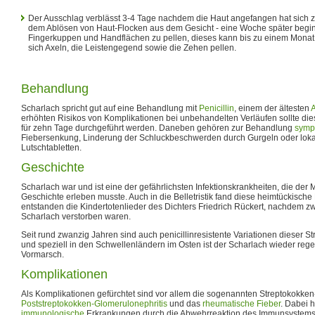
Der Ausschlag verblässt 3-4 Tage nachdem die Haut angefangen hat sich zu
dem Ablösen von Haut-Flocken aus dem Gesicht - eine Woche später begin
Fingerkuppen und Handflächen zu pellen, dieses kann bis zu einem Monat
sich Axeln, die Leistengegend sowie die Zehen pellen.
Behandlung
Scharlach spricht gut auf eine Behandlung mit
Penicillin
, einem der ältesten
A
erhöhten Risikos von Komplikationen bei unbehandelten Verläufen sollte di
für zehn Tage durchgeführt werden. Daneben gehören zur Behandlung
symp
Fiebersenkung, Linderung der Schluckbeschwerden durch Gurgeln oder loka
Lutschtabletten.
Geschichte
Scharlach war und ist eine der gefährlichsten Infektionskrankheiten, die der
Geschichte erleben musste. Auch in die Belletristik fand diese heimtückisch
entstanden die Kindertotenlieder des Dichters Friedrich Rückert, nachdem zw
Scharlach verstorben waren.
Seit rund zwanzig Jahren sind auch penicillinresistente Variationen dieser S
und speziell in den Schwellenländern im Osten ist der Scharlach wieder re
Vormarsch.
Komplikationen
Als Komplikationen gefürchtet sind vor allem die sogenannten Streptokokk
Poststreptokokken-Glomerulonephritis
und das
rheumatische Fieber
. Dabei 
immunologische
Erkrankungen durch die Abwehrreaktion des Immunsystems