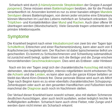
Scharlach wird durch
β-hämolysierende
Streptokokken
der Gruppe A ausgelö
pyogenes
). Diese müssen einen
Bakteriophagen
besitzen, der für die Produ
verantwortlich ist. Ansonsten kommt es nur zu einer banalen eitrigen
Mandel
Serotypen
dieses Bakteriophagen, von denen jeder einzelne eine Erkrankun
können Menschen im Lauf des Lebens mehrfach an Scharlach erkranken. Die
Tröpfchen
- und Kontaktinfektion über
Mund
und
Rachen
. Auch über offene 
übertragen werden (Wundscharlach). Viele Gesunde tragen unbemerkt den Ke
primäre Infektionsquelle.
Symptome
Die Krankheit beginnt nach einer
Inkubationszeit
von zwei bis vier Tagen typ
Schüttelfrost
, Erbrechen und einer Rachenentzündung, kann aber auch von 
Kopfschmerzen begleitet sein. Der Rachen ist dabei typischerweise tiefrot u
geschwollen. Es kommt zu Schluckschmerzen und Schwellung submandibul
ist zunächst weiß belegt, später lösen sich die Beläge und die Zunge erschein
hervorstehenden
Geschmacksknospen
. Dies wird als Erdbeer- oder Himbee
Nach ein bis vier Tagen zeigt sich der charakteristische
Ausschlag
mit nicht 
stehenden, stecknadelkopfgroßen, intensiv rotgefärbten leicht erhobenen Fle
die
Achseln
und die
Leisten
, es kann aber auch der ganze Körper befallen und
bleibt das Mund-Kinn-Dreieck frei. Diese periorale Blässe wird auch als
Milch
Tage nach Beginn kann es zu einer ebenfalls charakteristischen Schuppung 
Zehenkuppen oder auch an den gesamten Handflächen und Fußsohlen komm
manchmal die
Diagnose
auch noch im Nachhinein stellen.
Der Verlauf dieser Krankheit kann sowohl schwer, also mit starken Schmerz
deutlichen Ausschlägen, aber auch leicht ausfallen, wobei lediglich leicht
Auffälligkeiten auftreten. Scharlach kann auch ohne Fieber, roter Zunge und 
werden dann nicht immer als Scharlach erkannt.