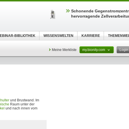
Schonende Gegenstromzentri
hervorragende Zellverarbeit
EBINAR-BIBLIOTHEK
WISSENSWELTEN
KARRIERE
THEMENWE
Meine Merkliste
my.bionity.com
Logi
hulter
und Brustwand. Im
mische
Raum unter der
kel
und nach innen vom