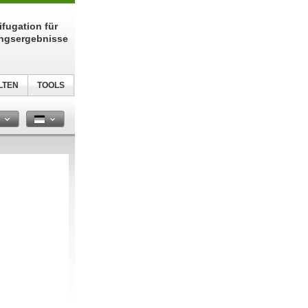
fugation für
ungsergebnisse
LTEN
TOOLS
n