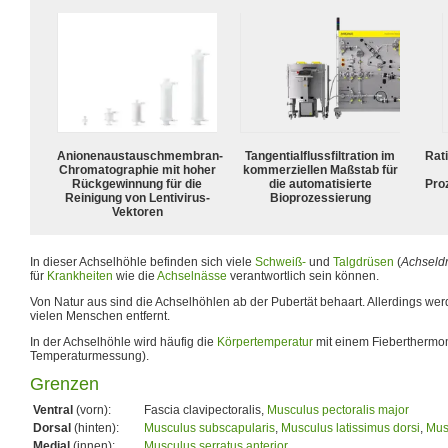
Anionenaustauschmembran-
Tangentialflussfiltration im
Rat
Chromatographie mit hoher
kommerziellen Maßstab für
Rückgewinnung für die
die automatisierte
Pro
Reinigung von Lentivirus-
Bioprozessierung
Vektoren
In dieser Achselhöhle befinden sich viele
Schweiß-
und
Talgdrüsen
(
Achseld
für
Krankheiten
wie die
Achselnässe
verantwortlich sein können.
Von Natur aus sind die Achselhöhlen ab der Pubertät behaart. Allerdings we
vielen Menschen entfernt.
In der Achselhöhle wird häufig die
Körpertemperatur
mit einem Fieberthermom
Temperaturmessung).
Grenzen
Ventral
(vorn):
Fascia clavipectoralis,
Musculus pectoralis major
Dorsal
(hinten):
Musculus subscapularis
,
Musculus latissimus dorsi
,
Mus
Medial
(innen):
Musculus serratus anterior