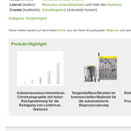
Lateral
(außen):
Musculus coracobrachialis
und Hals des
Humerus
Cranial
(kopfwärts):
Schultergelenk
(
Articulatio humeri
)
Kategorie
:
Körperregion
Dieser Artikel basiert auf dem Artikel
Achsel
aus der freien Enzyklopädie
Wikipedia
und steh
Produkt-Highlight
Anionenaustauschmembran-
Tangentialflussfiltration im
Rat
Chromatographie mit hoher
kommerziellen Maßstab für
Rückgewinnung für die
die automatisierte
Pro
Reinigung von Lentivirus-
Bioprozessierung
Vektoren