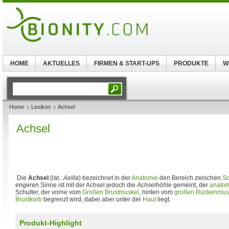
HOME
AKTUELLES
FIRMEN & START-UPS
PRODUKTE
W
Home
Lexikon
Achsel
Achsel
Die
Achsel
(lat.:
Axilla
) bezeichnet in der
Anatomie
den Bereich zwischen
Sc
engeren Sinne ist mit der Achsel jedoch die
Achselhöhle
gemeint, der
anato
Schulter, der vorne vom
Großen Brustmuskel
, hinten vom
großen Rückenmus
Brustkorb
begrenzt wird, dabei aber unter der
Haut
liegt.
Produkt-Highlight