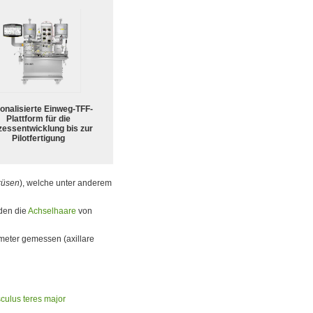
ionalisierte Einweg-TFF-
Plattform für die
zessentwicklung bis zur
Pilotfertigung
rüsen
), welche unter anderem
rden die
Achselhaare
von
eter gemessen (axillare
culus teres major