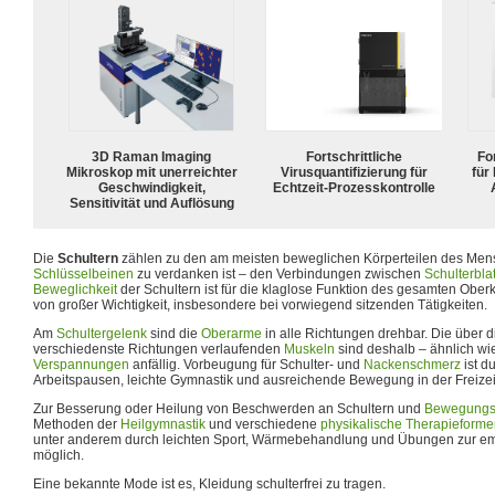
3D Raman Imaging
Fortschrittliche
For
Mikroskop mit unerreichter
Virusquantifizierung für
für
Geschwindigkeit,
Echtzeit-Prozesskontrolle
Sensitivität und Auflösung
Die
Schultern
zählen zu den am meisten beweglichen Körperteilen des Men
Schlüsselbeinen
zu verdanken ist – den Verbindungen zwischen
Schulterblat
Beweglichkeit
der Schultern ist für die klaglose Funktion des gesamten Obe
von großer Wichtigkeit, insbesondere bei vorwiegend sitzenden Tätigkeiten.
Am
Schultergelenk
sind die
Oberarme
in alle Richtungen drehbar. Die über d
verschiedenste Richtungen verlaufenden
Muskeln
sind deshalb – ähnlich wi
Verspannungen
anfällig. Vorbeugung für Schulter- und
Nacken
schmerz
ist d
Arbeitspausen, leichte Gymnastik und ausreichende Bewegung in der Freizei
Zur Besserung oder Heilung von Beschwerden an Schultern und
Bewegungs
Methoden der
Heilgymnastik
und verschiedene
physikalische Therapieform
unter anderem durch leichten Sport, Wärmebehandlung und Übungen zur e
möglich.
Eine bekannte Mode ist es, Kleidung schulterfrei zu tragen.