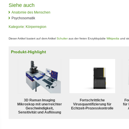
Siehe auch
Anatomie des Menschen
Psychosomatik
Kategorie
:
Körperregion
Dieser Artikel basiert auf dem Artikel
Schulter
aus der freien Enzyklopädie
Wikipedia
und st
Produkt-Highlight
3D Raman Imaging
Fortschrittliche
For
Mikroskop mit unerreichter
Virusquantifizierung für
für
Geschwindigkeit,
Echtzeit-Prozesskontrolle
Sensitivität und Auflösung