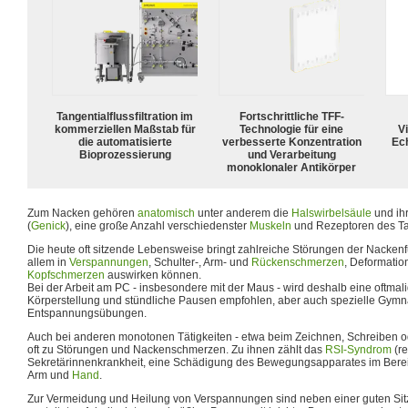
Tangentialflussfiltration im
Fortschrittliche TFF-
kommerziellen Maßstab für
Technologie für eine
Vi
die automatisierte
verbesserte Konzentration
Ech
Bioprozessierung
und Verarbeitung
monoklonaler Antikörper
Zum Nacken gehören
anatomisch
unter anderem die
Halswirbelsäule
und ih
(
Genick
), eine große Anzahl verschiedenster
Muskeln
und Rezeptoren des Ta
Die heute oft sitzende Lebensweise bringt zahlreiche Störungen der Nackenfun
allem in
Verspannungen
, Schulter-, Arm- und
Rückenschmerzen
, Deformatio
Kopfschmerzen
auswirken können.
Bei der Arbeit am PC - insbesondere mit der Maus - wird deshalb eine oftma
Körperstellung und stündliche Pausen empfohlen, aber auch spezielle Gymn
Entspannungsübungen.
Auch bei anderen monotonen Tätigkeiten - etwa beim Zeichnen, Schreiben 
oft zu Störungen und Nackenschmerzen. Zu ihnen zählt das
RSI-Syndrom
(re
Sekretärinnenkrankheit, eine Schädigung des Bewegungsapparates im Bere
Arm und
Hand
.
Zur Vermeidung und Heilung von Verspannungen sind neben einer guten Sit