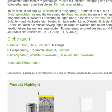
gestalteten Arbeitsplatz regelmäßige Pausen mit leichter Bewegung und en
Wärmetherapien zum Beispiel mit
Körnerkissen
wichtig.
Im Nacken ist der sog.
Muskelsinn
stark ausgeprägt. Er unterstützt u.a. die F
Gleichgewichtssinns
und die Anregung der
Augenmuskeln
, indem er in eini
eingebunden ist. Neuere Forschungen legen nahe, dass das
Sehvermögen
d
Schulter- und Nackenbereich beeinträchtigt werden kann. Offensichtlich steht
Cortex, der auch die Muskelbewegungen im Kopf, im Nacken und in der Schult
funktionellem Zusammenhang mit dem Fokussierungsmuskel des Auges (H. Ri
Journal of Neuroscience
(Bd. 21, Ausg. 11, S. 3077)).
Siehe auch
Rücken
,
Kopf
,
Hals
,
Schultern
, Massage
Entspannung, Ergonomie,
Krampf
,
Schmerz
RSI-Syndrom
,
Wohlstandskrankheit
,
Basaliom
,
Berufskrankheit
Kategorie
:
Körperregion
Dieser Artikel basiert auf dem Artikel
Nacken
aus der freien Enzyklopädie
Wikipedia
und ste
Produkt-Highlight