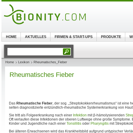
HOME
AKTUELLES
FIRMEN & START-UPS
PRODUKTE
W
Home
Lexikon
Rheumatisches_Fieber
Rheumatisches Fieber
Das
Rheumatische Fieber
, der sog. „Streptokokkenrheumatismus“ ist eine h
selten diagnostizierte entzündlich-rheumatische Systemerkrankung von Haut
Sie tritt als Folgeerkrankung nach einer
Infektion
mit β-hämolysierenden
Stre
Oft verlaufen diese Infektionen der oberen Luftwege ohne große Symptome. 
Kinder und Jugendliche nach einer
Tonsillitis
oder
Pharyngitis
mit Streptokok
Bei älteren Erwachsenen wird das Krankheitsbild aufgrund untypischer Verlä