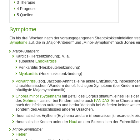
3
Therapie
4
Prognose
5
Quellen
Symptome
Ein bis drei Wochen nach der vorausgegangenen Streptokokkeninfektion tret
Symptome
auf, die in „Major-Kriterien“ und „Minor-Symptome“ nach
Jones
ein
Major-Kriterien:
Karditis (Herzentzündung), v. a.
subakute
Endokarditis
Perikarditis (Herzbeutelentzündung)
Myokarditis
(Herzmuskelentzündung)
Polyarthritis
, (sog. Jaccoud-Arthritis) eine akute Entzündung, insbesonde
charakteristischem Wandern der oft flüchtigen Symptome (bei Kindern un
häuftigste Majorsymptomatik).
Chorea minor (Sydenham)
mit Befall des Corpus striatum, eines Teils d
des
Gehirns
- fast nur bei Kindern, siehe auch
PANDAS
. Eine Chorea mi
nach der Infektion aufreten und bedarf deshalb bei Auftreten keiner weite
sondern des Ausschlusses anderer Ursachen.
rheumatisches Erythem (Erythema anulare (rheumaticum): rosarote, krei
rheumatische Knoten unter der
Haut
an den Streckseiten der Extremität
Minor-Symptome:
Fieber