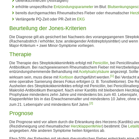
Gelenkschmerzen (Arthralgien)
erhöhte unspezifische
Entzündungsparameter
im Blut:
Blutsenkungsgesc
bereits durchgemachtes Rheumatisches Fieber oder rheumatischer
Herz
Verlängerte PQ-Zeit oder PR-Zeit im
EKG
Beurteilung der Jones-Kriterien
Die Diagnose gilt als gesichert bei Nachweis des vorangegangenen Strepto
(Rachenabstrich / erhöhter, bzw. ansteigender Antistreptolysintiter) und wenn
Major-Kriterium + zwei Minor-Symptome vorliegen.
Therapie
Die Therapie des Streptokokkeninfekts erfolgt mit
Penicillin
, bei Penicillinall
Antibiotikum. Bei nachgewiesenem Rheumatischem Fieber mit Herzbeteiligun
entzündungshemmende Behandlung mit
Acetylsalicylsäure
angezeigt. Sollte
[1]
wirksam sein, muss diese mit
Kortison
durchgeführt werden.
Bei Verdacht 
eine operative Sanierung dieses Fokus erfolgen (z. B. Tonsillektomie). Die 
Ausheilen des Streptokokkeninfektes erfolgt mit Penicillin, bei Penicillinaller
Makrolid-Antibiotikum therapiert. Nach einer Karditis mit bleibendem Herzklap
Prophylaxe mindestens zehn Jahre und mindestens bis zum 40. Lebensjahr, 
Klappenfehler bis in das Erwachsenenalter und mindestens 10 Jahre, ohne 
[2]
zum 21. Lebensjahr und mindestens fünf Jahre.
Prognose
Die Prognose wird vor allem durch die Erkrankung des Herzens (Karditis) u
(Rezidivneigung und rheumatischer
Herzklappenfehler
) bestimmt. Die
Letalit
angegeben. Alle anderen Symptome heilen folgenlos ab.
Etwa 50% der Patienten mit akutem rheumatischen Fieber entwickeln eine c