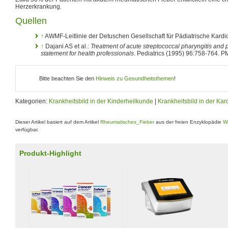
Herzerkrankung.
Quellen
↑
AWMF-Leitlinie der Detuschen Gesellschaft für Pädiatrische Kardi
↑
Dajani AS et al.:
Treatment of acute streptococcal pharyngitis and p
statement for health professionals
. Pediatrics (1995) 96:758-764. 
Bitte beachten Sie den
Hinweis zu Gesundheitsthemen
!
Kategorien:
Krankheitsbild in der Kinderheilkunde
|
Krankheitsbild in der Kar
Dieser Artikel basiert auf dem Artikel
Rheumatisches_Fieber
aus der freien Enzyklopädie
Wi
verfügbar.
Produkt-Highlight