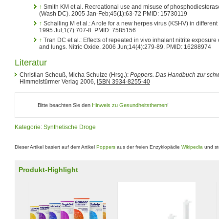
↑
Smith KM et al. Recreational use and misuse of phosphodiesterase
(Wash DC). 2005 Jan-Feb;45(1):63-72 PMID: 15730119
↑
Schalling M et al.: A role for a new herpes virus (KSHV) in differe
1995 Jul;1(7):707-8. PMID: 7585156
↑
Tran DC et al.: Effects of repeated in vivo inhalant nitrite exposur
and lungs. Nitric Oxide. 2006 Jun;14(4):279-89. PMID: 16288974
Literatur
Christian Scheuß, Micha Schulze (Hrsg.):
Poppers. Das Handbuch zur sch
Himmelstürmer Verlag 2006,
ISBN 3934-8255-40
Bitte beachten Sie den
Hinweis zu Gesundheitsthemen
!
Kategorie
:
Synthetische Droge
Dieser Artikel basiert auf dem Artikel
Poppers
aus der freien Enzyklopädie
Wikipedia
und st
Produkt-Highlight