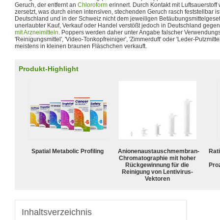
Geruch, der entfernt an
Chloroform
erinnert. Durch Kontakt mit Luftsauerstoff
zersetzt, was durch einen intensiven, stechenden Geruch rasch feststellbar ist.
Deutschland und in der Schweiz nicht dem jeweiligen Betäubungsmittelgesetz
unerlaubter Kauf, Verkauf oder Handel verstößt jedoch in Deutschland gege
mit Arzneimitteln
. Poppers werden daher unter Angabe falscher Verwendungs
'Reinigungsmittel', 'Video-Tonkopfreiniger', 'Zimmerduft' oder 'Leder-Putzmitte
meistens in kleinen braunen Fläschchen verkauft.
Produkt-Highlight
Spatial Metabolic Profiling
Anionenaustauschmembran-
Rat
Chromatographie mit hoher
Rückgewinnung für die
Pro
Reinigung von Lentivirus-
Vektoren
Inhaltsverzeichnis