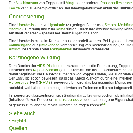
Der
Mischkonsum
von Poppers mit
Viagra
oder anderen
Phosphodiesterase
Levitra
kann zu einem plötzlichen und lebensgefährlichen Abfall des Blutdruc
Überdosierung
Eine
Überdosis
kann zu
Hypotonie
(zu geringer Blutdruck),
Schock
,
Methämo
Anämie
(Blutarmut) und zum
Koma
führen. Durch ihre ätzende Wirkung kön
ernsthaft verletzen - speziell bei übermäßiger Inhalation.
Eine Überdosis muss im Krankenhaus behandelt werden. Bei Hypotonie bzw.
Volumengabe
aus (
intravenöse
Verabreichung von Kochsalzlösung), bei Me
Antidot
Toluidinblau oder
Methylenblau
intravenös verabreicht.
Karzinogene Wirkung
Dem Bereich der
AIDS-Dissidenten
zuzuordnen ist die Behauptung, Poppers 
Entstehen des
Kaposi-Sarkoms
, einer Krebsart, die fast ausschließlich bei
AI
damit begründet, die Hauptkonsumenten von Poppers seien, wie auch viele
Seit 1995 ist jedoch bewiesen, dass das Kaposi-Sarkom durch eine Infekti
Herpesvirus
Typ 8 (
HHV-8
) hervorgerufen wird, das bei gesunden Menschen
anrichtet, wohl aber bei immungeschwächten Patienten mit einer fortgeschri
In neuerer Zeit konzentrieren sich Studien darauf zu untersuchen, ob inhalier
(Inhaltsstoffe von Poppers)
immunsuppressive
oder cancerogene Eigenschaft
[3]
allgemein zum Wachstum von Tumoren beitragen können
.
Siehe auch
Amylnitrit
Quellen