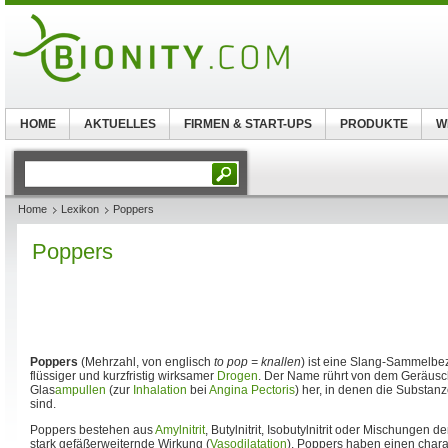
HOME
AKTUELLES
FIRMEN & START-UPS
PRODUKTE
W
Home
Lexikon
Poppers
Poppers
Poppers
(Mehrzahl, von englisch
to pop = knallen
) ist eine Slang-Sammelbe
flüssiger und kurzfristig wirksamer
Drogen
. Der Name rührt von dem Geräusch
Glas
ampullen
(zur
Inhalation
bei
Angina Pectoris
) her, in denen die Substan
sind.
Poppers bestehen aus
Amylnitrit
, Butylnitrit, Isobutylnitrit oder Mischungen d
stark gefäßerweiternde Wirkung (
Vasodilatation
). Poppers haben einen chara