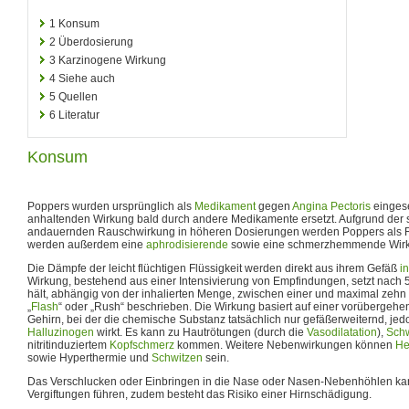
1
Konsum
2
Überdosierung
3
Karzinogene Wirkung
4
Siehe auch
5
Quellen
6
Literatur
Konsum
Poppers wurden ursprünglich als
Medikament
gegen
Angina Pectoris
eingese
anhaltenden Wirkung bald durch andere Medikamente ersetzt. Aufgrund der 
andauernden Rauschwirkung in höheren Dosierungen werden Poppers als Ra
werden außerdem eine
aphrodisierende
sowie eine schmerzhemmende Wirk
Die Dämpfe der leicht flüchtigen Flüssigkeit werden direkt aus ihrem Gefäß
in
Wirkung, bestehend aus einer Intensivierung von Empfindungen, setzt nach 
hält, abhängig von der inhalierten Menge, zwischen einer und maximal zehn M
„
Flash
“ oder „Rush“ beschrieben. Die Wirkung basiert auf einer vorübergeh
Gehirn, bei der die chemische Substanz tatsächlich nur gefäßerweiternd, jedo
Halluzinogen
wirkt. Es kann zu Hautrötungen (durch die
Vasodilatation
),
Sch
nitritinduziertem
Kopfschmerz
kommen. Weitere Nebenwirkungen können
He
sowie Hyperthermie und
Schwitzen
sein.
Das Verschlucken oder Einbringen in die Nase oder Nasen-Nebenhöhlen ka
Vergiftungen führen, zudem besteht das Risiko einer Hirnschädigung.