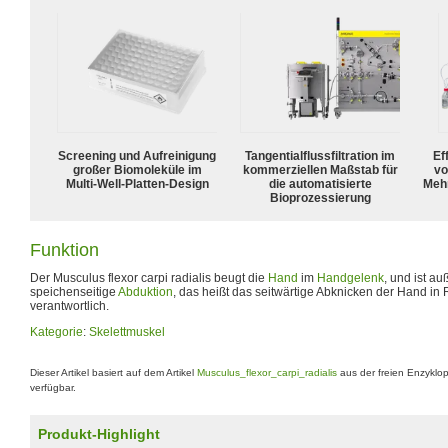
Screening und Aufreinigung
Tangentialflussfiltration im
Ef
großer Biomoleküle im
kommerziellen Maßstab für
vo
Multi-Well-Platten-Design
die automatisierte
Meh
Bioprozessierung
Funktion
Der Musculus flexor carpi radialis beugt die
Hand
im
Handgelenk
, und ist au
speichenseitige
Abduktion
, das heißt das seitwärtige Abknicken der Hand in
verantwortlich.
Kategorie
:
Skelettmuskel
Dieser Artikel basiert auf dem Artikel
Musculus_flexor_carpi_radialis
aus der freien Enzyklo
verfügbar.
Produkt-Highlight