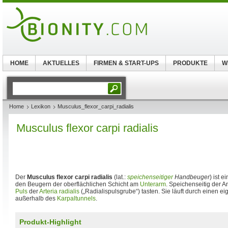
HOME
AKTUELLES
FIRMEN & START-UPS
PRODUKTE
W
Home
Lexikon
Musculus_flexor_carpi_radialis
Musculus flexor carpi radialis
Der
Musculus flexor carpi radialis
(lat.:
speichenseitiger
Handbeuger
) ist e
den Beugern der oberflächlichen Schicht am
Unterarm
. Speichenseitig der
Puls
der
Arteria radialis
(„Radialispulsgrube“) tasten. Sie läuft durch einen
außerhalb des
Karpaltunnels
.
Produkt-Highlight