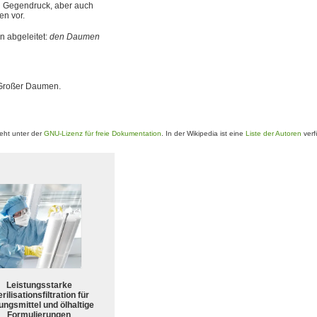
h Gegendruck, aber auch
en vor.
n abgeleitet:
den Daumen
 Großer Daumen.
eht unter der
GNU-Lizenz für freie Dokumentation
. In der Wikipedia ist eine
Liste der Autoren
verf
Leistungsstarke
rilisationsfiltration für
ungsmittel und ölhaltige
Formulierungen