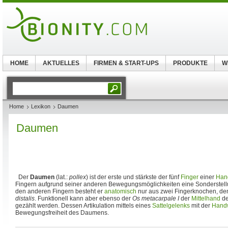
HOME
AKTUELLES
FIRMEN & START-UPS
PRODUKTE
W
Home
Lexikon
Daumen
Daumen
Der
Daumen
(lat.:
pollex
) ist der erste und stärkste der fünf
Finger
einer
Han
Fingern aufgrund seiner anderen Bewegungsmöglichkeiten eine Sonderstel
den anderen Fingern besteht er
anatomisch
nur aus zwei Fingerknochen, d
distalis
. Funktionell kann aber ebenso der
Os metacarpale I
der
Mittelhand
de
gezählt werden. Dessen Artikulation mittels eines
Sattelgelenks
mit der
Hand
Bewegungsfreiheit des Daumens.