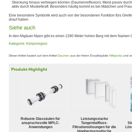
Streckung hinaus verbiegen können (Daumenreflexion). Meist passiv durc
aktiv durch Muskelkraft. Besonders häufig kommt es bei Mädchen und Frau
Eine besondere Symbolik wird auch von der besonderen Funktion fürs Greife
drauf haben
.
Siehe auch
In den Allgäuer Alpen gibt es einen 2280 Meter hohen Berg mit dem Namen
Kategorie
:
Körperregion
Dieser Artikel basiert auf dem Artikel
Daumen
aus der freien Enzyklopädie
Wikipedia
und st
Produkt-Highlight
Robuste Glassäulen für
Leistungsstarke
anspruchsvolle MPLC-
Tangentialfluss-
Ste
Anwendungen
Filtrationslösungen für die
Lös
biopharmazeutische