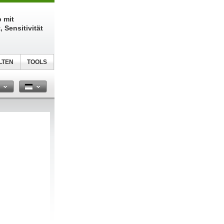
 mit
 Sensitivität
LTEN
TOOLS
n