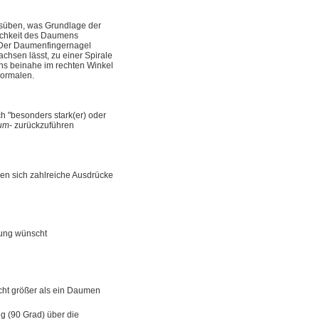
süben, was Grundlage der
lichkeit des Daumens
. Der Daumenfingernagel
chsen lässt, zu einer Spirale
s beinahe im rechten Winkel
Normalen.
ich "besonders stark(er) oder
um-
zurückzuführen
n sich zahlreiche Ausdrücke
ung wünscht
cht größer als ein Daumen
g (90 Grad) über die