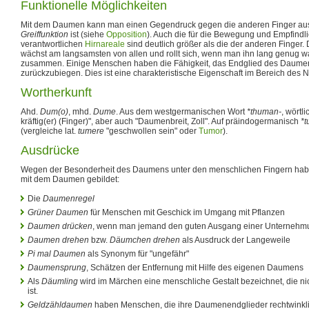
Funktionelle Möglichkeiten
Mit dem Daumen kann man einen Gegendruck gegen die anderen Finger au
Greiffunktion
ist (siehe
Opposition
). Auch die für die Bewegung und Empfind
verantwortlichen
Hirnareale
sind deutlich größer als die der anderen Finger
wächst am langsamsten von allen und rollt sich, wenn man ihn lang genug wa
zusammen. Einige Menschen haben die Fähigkeit, das Endglied des Daumen
zurückzubiegen. Dies ist eine charakteristische Eigenschaft im Bereich des 
Wortherkunft
Ahd.
Dum(o)
, mhd.
Dume
. Aus dem westgermanischen Wort
*thuman-
, wörtl
kräftig(er) (Finger)", aber auch "Daumenbreit, Zoll". Auf präindogermanisch
*t
(vergleiche lat.
tumere
"geschwollen sein" oder
Tumor
).
Ausdrücke
Wegen der Besonderheit des Daumens unter den menschlichen Fingern habe
mit dem Daumen gebildet:
Die
Daumenregel
Grüner Daumen
für Menschen mit Geschick im Umgang mit Pflanzen
Daumen drücken
, wenn man jemand den guten Ausgang einer Unternehm
Daumen drehen
bzw.
Däumchen drehen
als Ausdruck der Langeweile
Pi mal Daumen
als Synonym für "ungefähr"
Daumensprung
, Schätzen der Entfernung mit Hilfe des eigenen Daumens
Als
Däumling
wird im Märchen eine menschliche Gestalt bezeichnet, die ni
ist.
Geldzähldaumen
haben Menschen, die ihre Daumenendglieder rechtwinkli