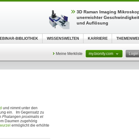
3D Raman Imaging Mikroskop
unerreichter Geschwindigkeit,
und Auflösung
EBINAR-BIBLIOTHEK
WISSENSWELTEN
KARRIERE
THEMENWE
Meine Merkliste
my.bionity.com
Logi
d
und nimmt unter den
lung ein. Im Gegensatz zu
en
Phalangen proximalis et
m Daumen zugehörig
wurzel
ermöglicht die erhöhte