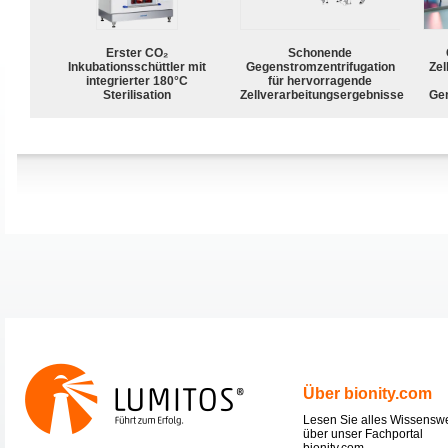
Erster CO₂
Schonende
Inkubationsschüttler mit
Gegenstromzentrifugation
Zel
integrierter 180°C
für hervorragende
Sterilisation
Zellverarbeitungsergebnisse
Ge
Über bionity.com
Lesen Sie alles Wissensw
über unser Fachportal
bionity.com.