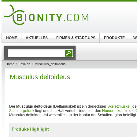
HOME
AKTUELLES
FIRMEN & START-UPS
PRODUKTE
W
Home
Lexikon
Musculus_deltoideus
Musculus deltoideus
Der
Musculus deltoideus
(Deltamuskel) ist ein dreieckiger
Skelettmuskel
, d
Schultergelenk
liegt und ihm Halt verleiht, indem er den
Humeruskopf
in die
Musculus deltoideus ist wesentlich an der Kontur der Schulterregion beteiligt.
Produkt-Highlight