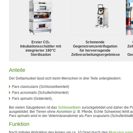
Erster CO₂
Schonende
Inkubationsschüttler mit
Gegenstromzentrifugation
Zel
integrierter 180°C
für hervorragende
Sterilisation
Zellverarbeitungsergebnisse
Ge
Anteile
Der Deltamuskel lässt sich beim Menschen in drei Teile untergliedern:
Pars clavicularis
(Schlüsselbeinteil)
Pars acromialis
(Schulterhöhenteil)
Pars spinalis
(Grätenteil),
Bei vielen Säugetieren ist das
Schlüsselbein
zurückgebildet und daher die
Pa
ausgebildet. Bei Tieren ohne
Acromion
(z. B. Pferde, Echte Schweine) fehlt 
Pars spinalis
wird in der Veterinäranatomie als
Pars scapularis
(Schulterblattt
Funktion
Nach initialer Abduktion des Armes um ca. 10 Grad durch den
Musculus supr