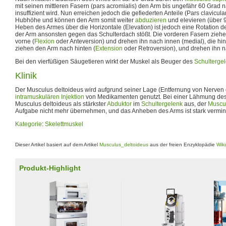
mit seinen mittleren Fasern (pars acromialis) den Arm bis ungefähr 60 Grad n
insuffizient wird. Nun erreichen jedoch die gefiederten Anteile (Pars clavicula
Hubhöhe und können den Arm somit weiter
abduzieren
und elevieren (über 
Heben des Armes über die Horizontale (Elevation) ist jedoch eine Rotation de
der Arm ansonsten gegen das Schulterdach stößt. Die vorderen Fasern ziehe
vorne (
Flexion
oder Anteversion) und drehen ihn nach innen (medial), die hi
ziehen den Arm nach hinten (
Extension
oder Retroversion), und drehen ihn na
Bei den vierfüßigen Säugetieren wirkt der Muskel als Beuger des
Schulterge
Klinik
Der Musculus deltoideus wird aufgrund seiner Lage (Entfernung von Nerven o
intramuskulären Injektion
von Medikamenten genutzt. Bei einer Lähmung de
Musculus deltoideus als stärkster
Abduktor
im
Schultergelenk
aus, der
Muscul
Aufgabe nicht mehr übernehmen, und das Anheben des Arms ist stark vermin
Kategorie
:
Skelettmuskel
Dieser Artikel basiert auf dem Artikel
Musculus_deltoideus
aus der freien Enzyklopädie
Wik
Produkt-Highlight