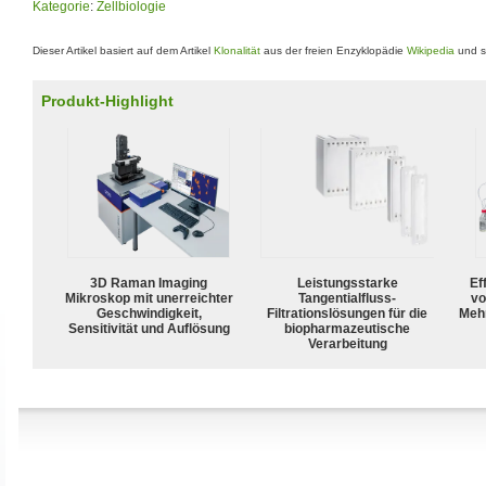
Kategorie
:
Zellbiologie
Dieser Artikel basiert auf dem Artikel
Klonalität
aus der freien Enzyklopädie
Wikipedia
und s
Produkt-Highlight
3D Raman Imaging
Leistungsstarke
Ef
Mikroskop mit unerreichter
Tangentialfluss-
vo
Geschwindigkeit,
Filtrationslösungen für die
Meh
Sensitivität und Auflösung
biopharmazeutische
Verarbeitung