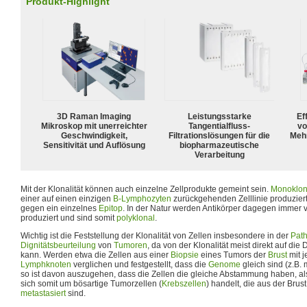
Produkt-Highlight
3D Raman Imaging
Leistungsstarke
Ef
Mikroskop mit unerreichter
Tangentialfluss-
vo
Geschwindigkeit,
Filtrationslösungen für die
Meh
Sensitivität und Auflösung
biopharmazeutische
Verarbeitung
Mit der Klonalität können auch einzelne Zellprodukte gemeint sein.
Monoklona
einer auf einen einzigen
B-Lymphozyten
zurückgehenden Zelllinie produziert 
gegen ein einzelnes
Epitop
. In der Natur werden Antikörper dagegen immer 
produziert und sind somit
polyklonal
.
Wichtig ist die Feststellung der Klonalität von Zellen insbesondere in der
Path
Dignitätsbeurteilung
von
Tumoren
, da von der Klonalität meist direkt auf di
kann. Werden etwa die Zellen aus einer
Biopsie
eines Tumors der
Brust
mit j
Lymphknoten
verglichen und festgestellt, dass die
Genome
gleich sind (z.B. 
so ist davon auszugehen, dass die Zellen die gleiche Abstammung haben, al
sich somit um bösartige Tumorzellen (
Krebszellen
) handelt, die aus der Bru
metastasiert
sind.