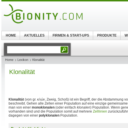
HOME
AKTUELLES
FIRMEN & START-UPS
PRODUKTE
W
Home
Lexikon
Klonalität
Klonalität
Klonalität
(von gr.
κλών
, Zweig, Schoß) ist ein Begriff, der die Abstammung v
beschreibt. Gehen alle Zellen einer Population auf eine einzige gemeinsame M
man von einer
monoklonalen
(oder einfach
klonalen
) Population. Wenn gen
vorhanden sind und die Population somit auf mehrere
Zelllinien
zurückzuführe
dagegen von einer
polyklonalen
Population.