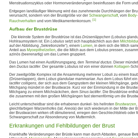
Menstruationszyklus oder Hormonveränderungen beeinflussen die Form und G
Entgegen landläufiger Meinung wird das zunehmende Durchhängen der Brust
verursacht, sondern von der Brustgröße vor der
Schwangerschaft
, vom
Body-
[1]
Rauchverhalten
und vom Medikamentenkonsum.
Aufbau der Brustdrüse
Die kleinste System der Brustdrüse ist das
Drüsenläppchen
(Lobulus glandu
Hohlraumsystem ist. Ein
Lobulus
setzt sich hauptsächlich aus den
Milchbildu
auf der Abbildung „Sekretionzelle“), einem
Lumen
, in dem sich die Milch sa
Anteil aus
Myoepithelzellen
, die die Milch aus dem Lobulus pressen, zusamm
azinös (beerenartig) um das Lumen gruppiert.
Das Lumen hat einen Ausführungsgang, den
Terminal ductus
. Dieser mündet
den
Ductus lactifer
. Der gesamte Lobulus ist von einer dünnen
Kollagen
-Sch
Der zweitgrößte Komplex ist die Ansammlung mehrerer Lobuli zu einem tra
(Drüsenlappen), dem
Lobus glandulae mammariae
. Aus dem Lobus führt ei
lactifer colligens
, der sich aus dem Gangsystem der kleinen Milchgänge, gebi
Milchgang mündet in der Brustwarze. Kurz vor der Einmündung in die Brustwa
Milchgang zu einem Milchsäckchen, dem
Sinus lactifer
. Die Brustdrüse enthä
die zusammen mit den großen Milchgängen fast sternenförmig um die Brust
Leicht unterscheidbar sind die erhabenen dunkel- bis hellroten
Brustwarzen
,
gleichfarbigen Warzenhofes (lat.
Areola
) der sich wiederum in der Mitte der 
der Brustwarzen wirken oft stimulierend, erregen den Geschlechtstrieb oder 
Schwangerschaft zur Absonderung von Muttermilch.
Erkrankungen und Fehlbildungen der Brust
Krankhafte Veränderungen der Brüste kann man durch Abtasten, genaue Bet