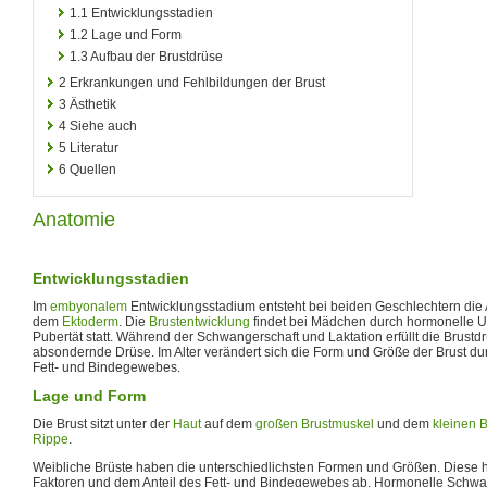
1.1
Entwicklungsstadien
1.2
Lage und Form
1.3
Aufbau der Brustdrüse
2
Erkrankungen und Fehlbildungen der Brust
3
Ästhetik
4
Siehe auch
5
Literatur
6
Quellen
Anatomie
Entwicklungsstadien
Im
embyonalem
Entwicklungsstadium entsteht bei beiden Geschlechtern die 
dem
Ektoderm
. Die
Brustentwicklung
findet bei Mädchen durch hormonelle 
Pubertät statt. Während der Schwangerschaft und Laktation erfüllt die Brustdr
absondernde Drüse. Im Alter verändert sich die Form und Größe der Brust d
Fett- und Bindegewebes.
Lage und Form
Die Brust sitzt unter der
Haut
auf dem
großen Brustmuskel
und dem
kleinen 
Rippe
.
Weibliche Brüste haben die unterschiedlichsten Formen und Größen. Diese
Faktoren und dem Anteil des Fett- und Bindegewebes ab. Hormonelle Sch