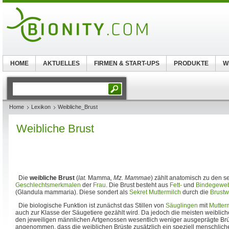
HOME
AKTUELLES
FIRMEN & START-UPS
PRODUKTE
W
Home
Lexikon
Weibliche_Brust
Weibliche Brust
Die
weibliche Brust
(
lat.
Mamma
, Mz. Mammae
) zählt anatomisch zu den 
Geschlechtsmerkmalen
der
Frau
. Die Brust besteht aus
Fett-
und
Bindegewe
(Glandula mammaria). Diese sondert als
Sekret
Muttermilch
durch die
Brust
Die biologische Funktion ist zunächst das Stillen von
Säuglingen
mit
Mutter
auch zur Klasse der Säugetiere gezählt wird. Da jedoch die meisten weiblich
den jeweiligen männlichen Artgenossen wesentlich weniger ausgeprägte Brü
angenommen, dass die weiblichen Brüste zusätzlich ein speziell menschlich