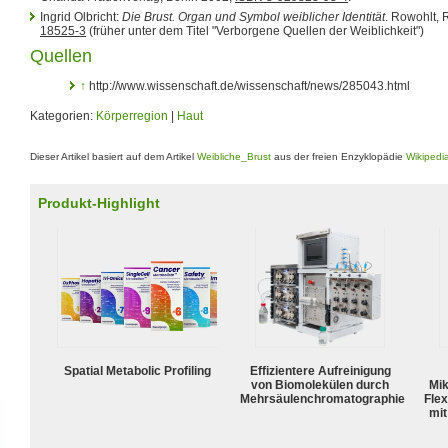
Ingrid Olbricht:
Die Brust. Organ und Symbol weiblicher Identität
. Rowohlt,
18525-3
(früher unter dem Titel "Verborgene Quellen der Weiblichkeit")
Quellen
↑
http://www.wissenschaft.de/wissenschaft/news/285043.html
Kategorien:
Körperregion
|
Haut
Dieser Artikel basiert auf dem Artikel
Weibliche_Brust
aus der freien Enzyklopädie
Wikipedi
Produkt-Highlight
Spatial Metabolic Profiling
Effizientere Aufreinigung
von Biomolekülen durch
Mik
Mehrsäulenchromatographie
Flex
mit