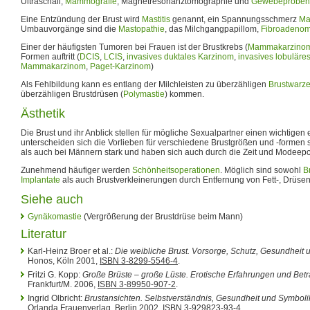
Ultraschall,
Mammografie
, Magnetresonanztomographie und
Gewebeproben
Eine Entzündung der Brust wird
Mastitis
genannt, ein Spannungsschmerz
Ma
Umbauvorgänge sind die
Mastopathie
, das Milchgangpapillom,
Fibroadeno
Einer der häufigsten Tumoren bei Frauen ist der Brustkrebs (
Mammakarzino
Formen auftritt (
DCIS
,
LCIS
,
invasives duktales Karzinom
,
invasives lobuläre
Mammakarzinom
,
Paget-Karzinom
)
Als Fehlbildung kann es entlang der Milchleisten zu überzähligen
Brustwarz
überzähligen Brustdrüsen (
Polymastie
) kommen.
Ästhetik
Die Brust und ihr Anblick stellen für mögliche Sexualpartner einen wichtigen 
unterscheiden sich die Vorlieben für verschiedene Brustgrößen und -formen 
als auch bei Männern stark und haben sich auch durch die Zeit und Modeep
Zunehmend häufiger werden
Schönheitsoperationen
. Möglich sind sowohl
B
Implantate
als auch Brustverkleinerungen durch Entfernung von Fett-, Drüse
Siehe auch
Gynäkomastie
(Vergrößerung der Brustdrüse beim Mann)
Literatur
Karl-Heinz Broer et al.:
Die weibliche Brust. Vorsorge, Schutz, Gesundheit 
Honos, Köln 2001,
ISBN 3-8299-5546-4
.
Fritzi G. Kopp:
Große Brüste – große Lüste. Erotische Erfahrungen und Bet
Frankfurt/M. 2006,
ISBN 3-89950-907-2
.
Ingrid Olbricht:
Brustansichten. Selbstverständnis, Gesundheit und Symboli
Orlanda Frauenverlag, Berlin 2002,
ISBN 3-929823-93-4
.