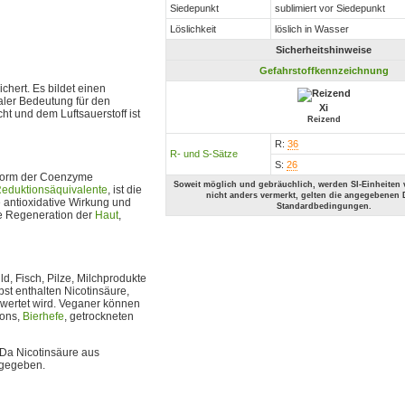
Siedepunkt
sublimiert vor Siedepunkt
Löslichkeit
löslich in Wasser
Sicherheitshinweise
Gefahrstoffkennzeichnung
chert. Es bildet einen
raler Bedeutung für den
Xi
ht und dem Luftsauerstoff ist
Reizend
R:
36
R- und S-Sätze
S:
26
n Form der Coenzyme
Soweit möglich und gebräuchlich, werden SI-Einheiten
eduktionsäquivalente
, ist die
nicht anders vermerkt, gelten die angegebenen 
ne antioxidative Wirkung und
Standardbedingungen.
die Regeneration der
Haut
,
d, Fisch, Pilze, Milchprodukte
st enthalten Nicotinsäure,
rwertet wird. Veganer können
nons,
Bierhefe
, getrockneten
 Da Nicotinsäure aus
ngegeben.