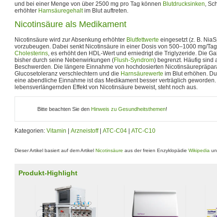
und bei einer Menge von über 2500 mg pro Tag können
Blutdrucksinken
, Sc
erhöhter
Harnsäuregehalt
im Blut auftreten.
Nicotinsäure als Medikament
Nicotinsäure wird zur Absenkung erhöhter
Blutfettwerte
eingesetzt (z. B. Nia
vorzubeugen. Dabei senkt Nicotinsäure in einer Dosis von 500–1000 mg/Ta
Cholesterins
, es erhöht den HDL-Wert und erniedrigt die Triglyzeride. Die 
bisher durch seine Nebenwirkungen (
Flush-Syndrom
) begrenzt. Häufig sin
Beschwerden. Die längere Einnahme von hochdosierten Nicotinsäurepräpar
Glucosetoleranz verschlechtern und die
Harnsäurewerte
im Blut erhöhen. D
eine abendliche Einnahme ist das Medikament besser verträglich geworden. 
lebensverlängernden Effekt von Nicotinsäure beweist, steht noch aus.
Bitte beachten Sie den
Hinweis zu Gesundheitsthemen
!
Kategorien:
Vitamin
|
Arzneistoff
|
ATC-C04
|
ATC-C10
Dieser Artikel basiert auf dem Artikel
Nicotinsäure
aus der freien Enzyklopädie
Wikipedia
und
Produkt-Highlight