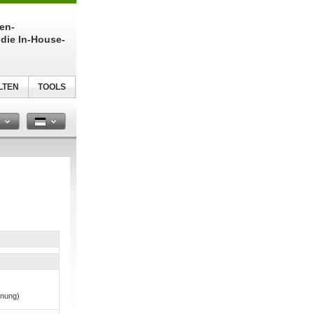
ien-
die In-House-
LTEN
TOOLS
n
hnung)