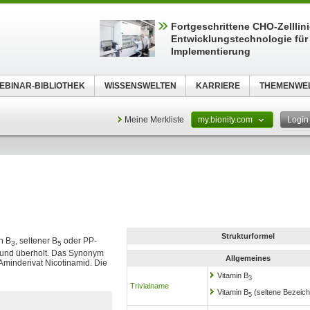
Fortgeschrittene CHO-Zelllin
Entwicklungstechnologie für 
Implementierung
EBINAR-BIBLIOTHEK
WISSENSWELTEN
KARRIERE
THEMENWE
Meine Merkliste
my.bionity.com
Logi
Strukturformel
n B
, seltener B
oder PP-
3
5
et und überholt. Das Synonym
Allgemeines
 Aminderivat Nicotinamid. Die
Vitamin B
3
Trivialname
Vitamin B
(seltene Bezeic
5