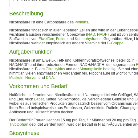
Beschreibung
Nicotinsäure ist eine Carbonsäure des
Pyridins
.
Nicotinsäure findet sich in allen lebenden Zellen und wird in der Leber gespei
wichtigen Baustein verschiedener Coenzyme (
NAD
,
NADP
) und ist von zent
Stoffwechsel von
Eiweißen
,
Fetten
und
Kohlenhydraten
. Gegenüber Hitze, Lic
Nicotinsäure weniger empfindlich als andere Vitamine der
B-Gruppe
.
Aufgabe/Funktion
Nicotinsäure ist am Eiweiß-, Fett- und Kohlenhydratstoffwechsel beteiligt. I
NAD/NADP und ihrer reduzierten Formen NADH/NADPH, der sogenannten
R
Nicotinsäure z. B. am
Citratzyklus
und der
Atmungskette
beteiligt. Sie hat ei
nimmt an vielen enzymatischen Vorgängen teil. Nicotinsäure ist wichtig für 
Muskeln
,
Nerven
und
DNA
.
Vorkommen und Bedarf
Natürliche Lieferanten von Nicotinsäure sind Nahrungsmittel wie Geflügel, Wil
und Eier. Auch
Leber
, Kaffee, Vollkornprodukte, verschiedene Gemüse und Ob
wobei es aus tierischen Produkten grundsätzlich besser vom Organismus ve
ihren Bedarf beispielsweise aus Erdnüssen, Weizenkleie, Datteln, Champig
Aprikosen und Hülsenfrüchten decken.
Der Bedarf für Frauen liegt bei 15 mg pro Tag, für Männer bei 20 mg pro Tag.
Tryptophan
gebildet werden kann, wird der Bedarf in Niacin-Äquivalenten a
Biosynthese