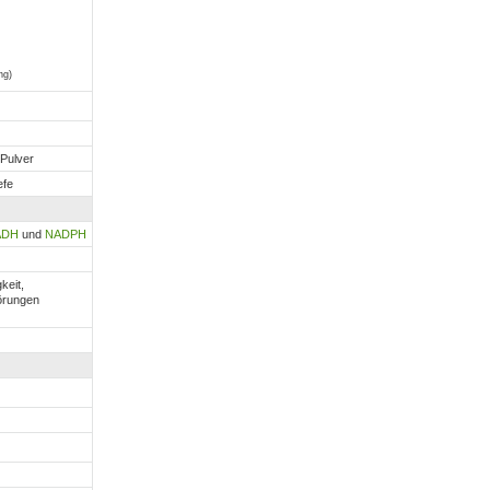
ng)
 Pulver
efe
ADH
und
NADPH
gkeit,
örungen