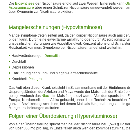
Die
Biosynthese
der Nicotinsäure erfolgt auf zwei Wegen. Einerseits kann
Gl
Asparaginsäure
über einen Schritt zur Nicotinsäure umgewandelt werden, an
über Kynurenin zur Nicotinsäure oxidiert.
Mangelerscheinungen (Hypovitaminose)
Mangelsymptome treten selten auf, da der Körper Nicotinsäure auch aus de
bilden kann. Durch eine eiweißarme Ernährung oder durch Absorptionsstöru
unspezifischen Störungen wie Appetitlosigkeit, Konzentrations-und Schlafst
Reizbarkeit kommen. Symptome bei Nicotinsäuremangel sind weiterhin:
Hautveränderungen
Dermatitis
Durchfall
Depressionen
Entzündung der Mund- und Magen-Darmschleimhäute
Krankheit:
Pellagra
Das Auftreten dieser Krankheit steht im Zusammenhang mit der Einführung de
Ursprungsländern der Azteken und Maya wurde der Mais nach der Ernte übli
gelegt, wodurch das
Niacin
im Mais freigesetzt wurde. Von den spanischen 
Europa, Nordamerika und Afrika gebracht, ohne diese Technik zu beachten. D
ganzen Bevölkerungsschichten, bei denen Mais als Hauptnahrungsquelle gal
Mangelerscheinungen auftraten.
Folgen einer Überdosierung (Hypervitaminose)
Von einer Überdosierung spricht man bei der Nicotinsäure bei 1,5–3 g Dosier
von über 500 mg pro Tag, in Einzelfällen auch weniger, kommt es zum hautg