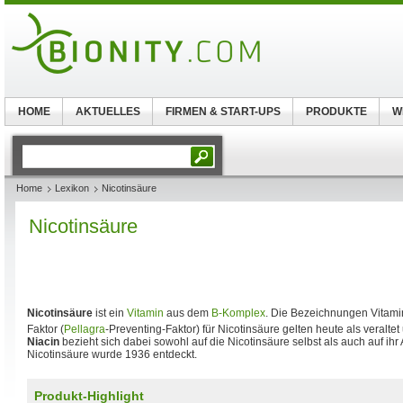
HOME
AKTUELLES
FIRMEN & START-UPS
PRODUKTE
W
Home
Lexikon
Nicotinsäure
Nicotinsäure
Nicotinsäure
ist ein
Vitamin
aus dem
B-Komplex
. Die Bezeichnungen Vitami
Faktor (
Pellagra
-Preventing-Faktor) für Nicotinsäure gelten heute als veralt
Niacin
bezieht sich dabei sowohl auf die Nicotinsäure selbst als auch auf ihr
Nicotinsäure wurde 1936 entdeckt.
Produkt-Highlight