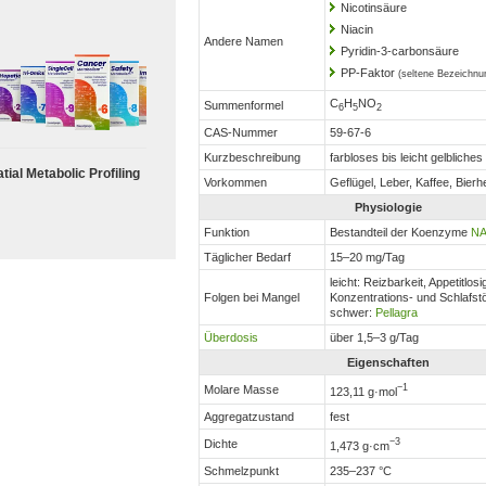
Nicotinsäure
Niacin
Andere Namen
Pyridin-3-carbonsäure
PP-Faktor
(seltene Bezeichnu
C
H
NO
Summenformel
6
5
2
CAS-Nummer
59-67-6
Kurzbeschreibung
farbloses bis leicht gelbliches
tial Metabolic Profiling
Vorkommen
Geflügel, Leber, Kaffee, Bierh
Physiologie
Funktion
Bestandteil der Koenzyme
N
Täglicher Bedarf
15–20 mg/Tag
leicht: Reizbarkeit, Appetitlosi
Folgen bei Mangel
Konzentrations- und Schlafst
schwer:
Pellagra
Überdosis
über 1,5–3 g/Tag
Eigenschaften
−1
Molare Masse
123,11 g·mol
Aggregatzustand
fest
−3
Dichte
1,473 g·cm
Schmelzpunkt
235–237 °C