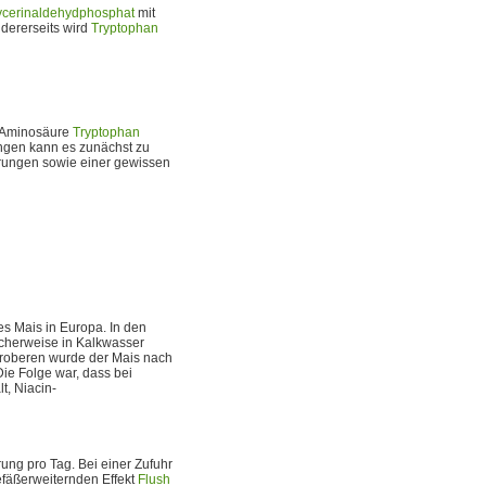
ycerinaldehydphosphat
mit
dererseits wird
Tryptophan
r Aminosäure
Tryptophan
ngen kann es zunächst zu
örungen sowie einer gewissen
s Mais in Europa. In den
cherweise in Kalkwasser
Eroberen wurde der Mais nach
ie Folge war, dass bei
t, Niacin-
ung pro Tag. Bei einer Zufuhr
efäßerweiternden Effekt
Flush