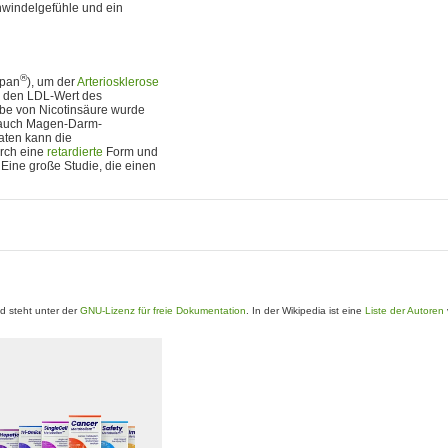
hwindelgefühle und ein
®
Span
), um der
Arteriosklerose
g den LDL-Wert des
Gabe von Nicotinsäure wurde
d auch Magen-Darm-
aten kann die
urch eine
retardierte
Form und
Eine große Studie, die einen
 steht unter der
GNU-Lizenz für freie Dokumentation
. In der Wikipedia ist eine
Liste der Autoren