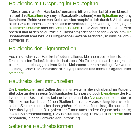
Hautkrebs mit Ursprung im Hautepithel
Dieser auch „weißer Hautkrebs“ genannte tritt vor allem bei älteren Mensch
hierbei das
Basaliom
(synonym:
Basalzellkarzinom
) vom
Spinaliom
(synon
Karzinom
). Beide Arten von Krebs werden hauptsächlich durch UV-Licht aus
oft im Gesicht. Ihnen können bestimmte Veränderungen vorausgehen (sog.
P
aktinische Keratose
oder der
Morbus Bowen
. Diese Arten von Hautkrebs wer
operiert und bilden so gut wie nie (Basaliom) oder sehr selten (Spinaliom)
Me
unbehandelt aber lokal das umgebende Gewebe zerstören, so dass bei gro
schwierig ist.
Hautkrebs der Pigmentzellen
Auch als „schwarzer Hautkrebs“ oder malignes Melanom bezeichnet ist er die
für die meisten Todesfälle durch Hautkrebs. Die Zellen, die das Hautpigment
bilden einen sehr aggressiven Krebs. Melanome können rasch größer werd
Tochtergeschwülste (Metastasen) in Lymphknoten und inneren Organen bilde
Melanom
.
Hautkrebs der Immunzellen
Die
Lymphozyten
sind Zellen des Immunsystems, die sich überall im Körper 
Blut oder an den inneren Schleimhäuten können sie auch
Lymphome
der Hau
Lymphome. Das häufigste kutane Lymphom ist die
Mycosis fungoides
, die t
Pilzen zu tun hat. In den frühen Stadien kann eine Mycosis fungoides wie ei
späten Stadien bilden sich dann größere Knoten auf der Haut, die auch au
über das Lymph- und Blutsystem der Tumor auch andere Organe befallen. Myc
lokaler Salbenbehandlung, UVA-Bestrahlung (sog. PUVA), mit
Interferon
oder
behandeln, je nach Schwere der Erkrankung.
Seltenere Hautkrebsformen