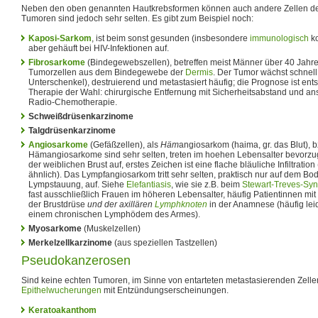
Neben den oben genannten Hautkrebsformen können auch andere Zellen der
Tumoren sind jedoch sehr selten. Es gibt zum Beispiel noch:
Kaposi-Sarkom
, ist beim sonst gesunden (insbesondere
immunologisch
ko
aber gehäuft bei HIV-Infektionen auf.
Fibrosarkome
(Bindegewebszellen), betreffen meist Männer über 40 Jahre
Tumorzellen aus dem Bindegewebe der
Dermis
. Der Tumor wächst schnel
Unterschenkel), destruierend und metastasiert häufig; die Prognose ist en
Therapie der Wahl: chirurgische Entfernung mit Sicherheitsabstand und an
Radio-Chemotherapie.
Schweißdrüsenkarzinome
Talgdrüsenkarzinome
Angiosarkome
(Gefäßzellen), als
Häm
angiosarkom (haima, gr. das Blut), 
Hämangiosarkome sind sehr selten, treten im hoehen Lebensalter bevorzug
der weiblichen Brust auf, erstes Zeichen ist eine flache bläuliche Infiltratio
ähnlich). Das Lympfangiosarkom tritt sehr selten, praktisch nur auf dem B
Lympstauung, auf. Siehe
Elefantiasis
, wie sie z.B. beim
Stewart-Treves-Sy
fast ausschließlich Frauen im höheren Lebensalter, häufig Patientinnen mit
der Brustdrüse
und der axillären
Lymphknoten
in der Anamnese (häufig lei
einem chronischen Lymphödem des Armes).
Myosarkome
(Muskelzellen)
Merkelzellkarzinome
(aus speziellen Tastzellen)
Pseudokanzerosen
Sind keine echten Tumoren, im Sinne von entarteten metastasierenden Zelle
Epithelwucherungen
mit Entzündungserscheinungen.
Keratoakanthom